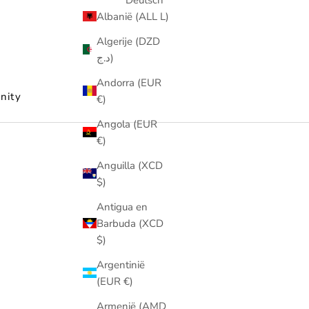
Albanië (ALL L)
Algerije (DZD
د.ج)
Andorra (EUR
nity
€)
Angola (EUR
€)
Anguilla (XCD
$)
Antigua en
Barbuda (XCD
$)
Argentinië
(EUR €)
Armenië (AMD