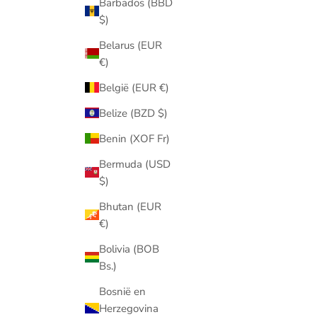
Barbados (BBD
$)
Belarus (EUR
€)
België (EUR €)
Belize (BZD $)
Benin (XOF Fr)
Bermuda (USD
$)
Bhutan (EUR
€)
Bolivia (BOB
Bs.)
Bosnië en
Herzegovina