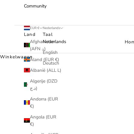
Community
EUR €
Nederlands
Land
Taal
Afghanistan
Nederlands
Ho
(AFN ؋)
English
Winkelwagen
Åland (EUR €)
Deutsch
Albanië (ALL L)
Algerije (DZD
د.ج)
Andorra (EUR
€)
Angola (EUR
€)