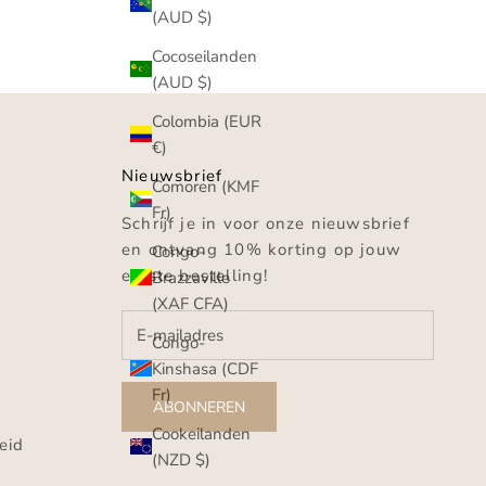
(AUD $)
Cocoseilanden
(AUD $)
Colombia (EUR
€)
Nieuwsbrief
Comoren (KMF
Fr)
Schrijf je in voor onze nieuwsbrief
en ontvang 10% korting op jouw
Congo-
eerste bestelling!
Brazzaville
(XAF CFA)
Congo-
Kinshasa (CDF
Fr)
g
ABONNEREN
Cookeilanden
eid
(NZD $)