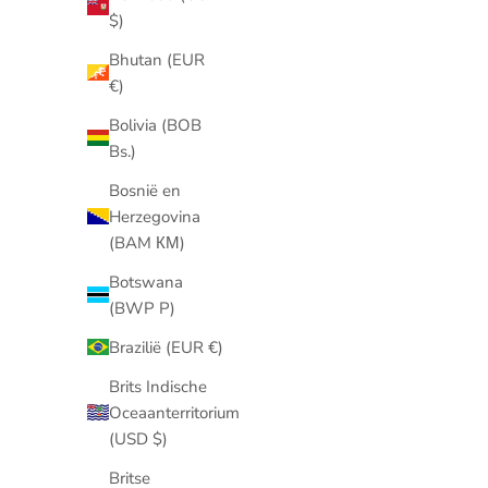
$)
Bhutan (EUR
€)
Bolivia (BOB
Bs.)
Bosnië en
Herzegovina
Butterfly
(BAM КМ)
The Butterfly Collection Launch x Ruby Celine✨
Botswana
🦋
(BWP P)
Terugblik op de lancering van de Byloro
Brazilië (EUR €)
Butterfly Collection met Ruby Celine.
Brits Indische
Meer informatie
Oceaanterritorium
(USD $)
Britse