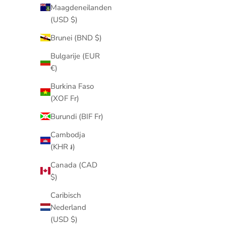
Maagdeneilanden
(USD $)
Brunei (BND $)
Bulgarije (EUR
€)
Byloro bij het allereerste John Beerens Beauty
Burkina Faso
Event!
(XOF Fr)
Op 16 december hadden wij de eer om met
Burundi (BIF Fr)
Byloro aanwezig te zijn op de allereerste editie
Cambodja
van het John Beerens Beauty Event. Van 14:00
(KHR ៛)
tot 18:00 was het een middag vol inspiratie,
netwerken en plezi...
Canada (CAD
$)
Meer informatie
Caribisch
Nederland
(USD $)