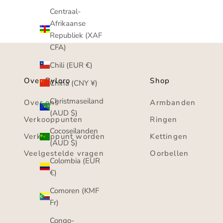
Centraal-
Afrikaanse
Republiek (XAF
CFA)
Chili (EUR €)
Over Byloro
Shop
China (CNY ¥)
Christmaseiland
Over ons
Armbanden
(AUD $)
Verkooppunten
Ringen
Cocoseilanden
Verkooppunt worden
Kettingen
(AUD $)
Veelgestelde vragen
Oorbellen
Colombia (EUR
€)
Comoren (KMF
Fr)
Congo-