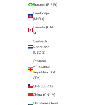
Burundi (BIF Fr)
Cambodja
(KHR ៛)
Canada (CAD
$)
Een kijkje in het leven van Cherry-Ann: van
Caribisch
Vastgoed tot Glamoureuze Power Woman!
Nederland
(USD $)
Cherry-Ann droeg voor Beau Monde een
combinatie van Byloro sieraden met initialen,
Centraal-
sterrenbeelden en persoonlijke details.
Afrikaanse
Republiek (XAF
Meer informatie
CFA)
Chili (EUR €)
China (CNY ¥)
Christmaseiland