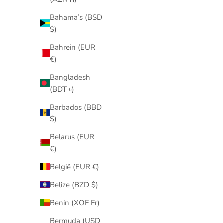
Bahama’s (BSD
$)
Bahrein (EUR
€)
Bangladesh
(BDT ৳)
Barbados (BBD
$)
Belarus (EUR
€)
België (EUR €)
Belize (BZD $)
Benin (XOF Fr)
Bermuda (USD