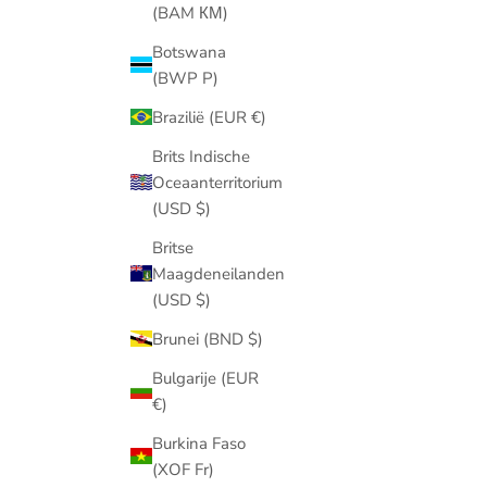
(BAM КМ)
Botswana
(BWP P)
Brazilië (EUR €)
Brits Indische
Oceaanterritorium
(USD $)
Echte Meisjes, echte sieraden: Joan Pronk’s
jungle essentials
Britse
Maagdeneilanden
De persoonlijke Byloro sieraden die Joan Pronk
(USD $)
droeg rond Echte Meisjes in de Jungle.
Brunei (BND $)
Meer informatie
Bulgarije (EUR
€)
Burkina Faso
(XOF Fr)