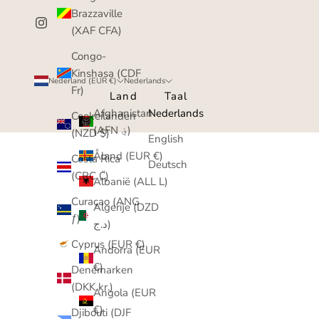
Brazzaville
(XAF CFA)
Congo-
Kinshasa (CDF
Nederland (EUR €)
Nederlands
Fr)
Land
Taal
Afghanistan
Nederlands
Cookeilanden
(AFN ؋)
(NZD $)
English
Åland (EUR €)
Costa Rica
Deutsch
(CRC ₡)
Albanië (ALL L)
Curaçao (ANG
Algerije (DZD
ƒ)
د.ج)
Cyprus (EUR €)
Andorra (EUR
€)
Denemarken
(DKK kr.)
Angola (EUR
€)
Djibouti (DJF