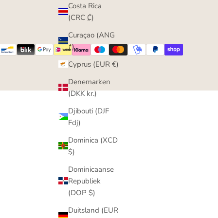
Costa Rica
(CRC ₡)
Curaçao (ANG
ƒ)
Cyprus (EUR €)
Denemarken
(DKK kr.)
Djibouti (DJF
Fdj)
Dominica (XCD
$)
Dominicaanse
Republiek
(DOP $)
Duitsland (EUR