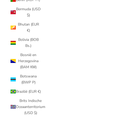
Bermuda (USD
$)
Bhutan (EUR
€)
Bolivia (BOB
Bs.)
Bosnië en
Herzegovina
(BAM КМ)
Botswana
(BWP P)
Brazilië (EUR €)
Brits Indische
Oceaanterritorium
(USD $)