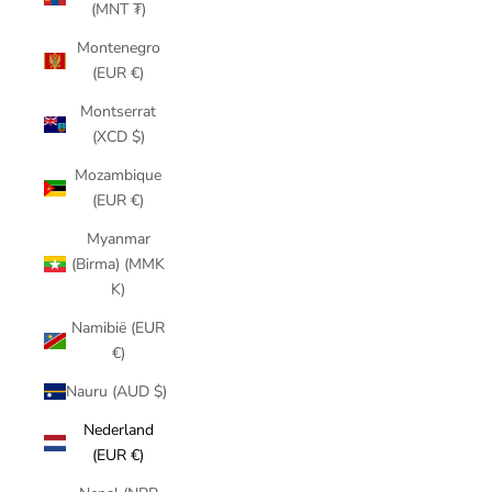
(MNT ₮)
Montenegro
(EUR €)
Montserrat
(XCD $)
Mozambique
(EUR €)
Myanmar
(Birma) (MMK
K)
Namibië (EUR
€)
Nauru (AUD $)
Nederland
(EUR €)