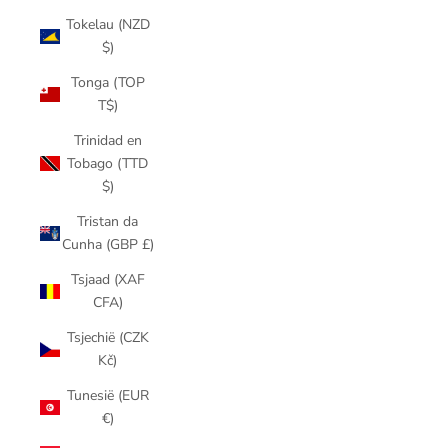
Tokelau (NZD
$)
Tonga (TOP
T$)
Trinidad en
Tobago (TTD
$)
Tristan da
Cunha (GBP £)
Tsjaad (XAF
CFA)
Tsjechië (CZK
Kč)
Tunesië (EUR
€)