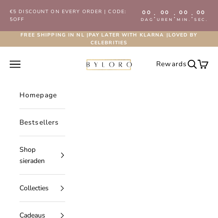
Naar inhoud
€5 DISCOUNT ON EVERY ORDER | CODE:
00
00
00
00
:
:
:
5OFF
DAG
UREN
MIN.
SEC.
FREE SHIPPING IN NL |PAY LATER WITH KLARNA |LOVED BY
CELEBRITIES
Byloro.com
Navigatiemenu openen
Rewards
Zoeken 
Wink
Homepage
Bestsellers
Shop
sieraden
Collecties
Cadeaus