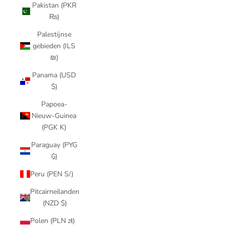
Pakistan (PKR
₨)
Palestijnse
gebieden (ILS
₪)
Panama (USD
$)
Papoea-
Nieuw-Guinea
(PGK K)
Paraguay (PYG
₲)
Peru (PEN S/)
Pitcairneilanden
(NZD $)
Polen (PLN zł)