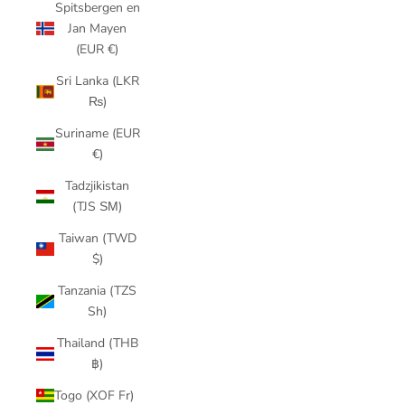
Spitsbergen en
Jan Mayen
(EUR €)
Sri Lanka (LKR
₨)
Suriname (EUR
€)
Tadzjikistan
(TJS ЅМ)
Taiwan (TWD
$)
Tanzania (TZS
Sh)
Thailand (THB
฿)
Togo (XOF Fr)