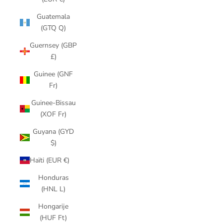
Guatemala
(GTQ Q)
Guernsey (GBP
£)
Guinee (GNF
Fr)
Guinee-Bissau
(XOF Fr)
Guyana (GYD
$)
Haïti (EUR €)
Honduras
(HNL L)
Hongarije
(HUF Ft)