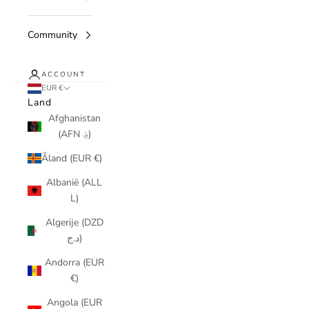
Community
ACCOUNT
EUR €
Land
Afghanistan
(AFN ؋)
Åland (EUR €)
Albanië (ALL
L)
Algerije (DZD
د.ج)
Andorra (EUR
€)
Angola (EUR