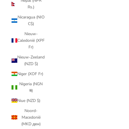
Nepal (NPR
Rs.)
Nicaragua (NIO
C$)
Nieuw-
Caledonië (XPF
Fr)
Nieuw-Zeeland
(NZD $)
Niger (XOF Fr)
Nigeria (NGN
₦)
Niue (NZD $)
Noord-
Macedonië
(MKD ден)