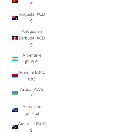
€)
Anguilla (XCD
$)
Antigua en
Barbuda (XCD
$)
Argentinië
(EUR €)
Armenië (AMD
դր.)
Aruba (AWG
ƒ)
Ascension
(SHP £)
Australië (AUD
$)