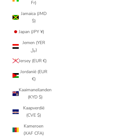
Fr)
Jamaica (JMD
$)
Japan (JPY ¥)
Jemen (YER
﷼)
Jersey (EUR €)
Jordanië (EUR
€)
Kaaimaneilanden
(KYD $)
Kaapverdië
(CVE $)
Kameroen
(XAF CFA)