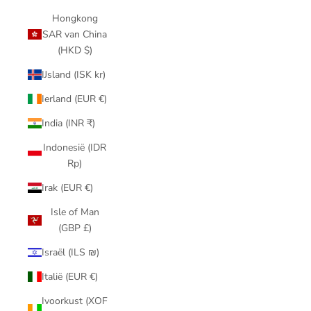
Hongkong
SAR van China
(HKD $)
IJsland (ISK kr)
Ierland (EUR €)
India (INR ₹)
Indonesië (IDR
Rp)
Irak (EUR €)
Isle of Man
(GBP £)
Israël (ILS ₪)
Italië (EUR €)
Ivoorkust (XOF