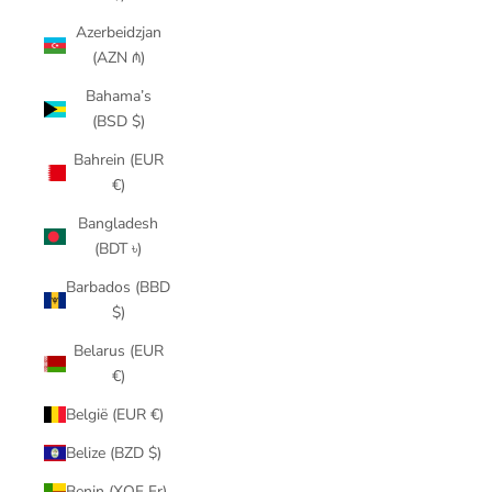
Azerbeidzjan
(AZN ₼)
Bahama’s
(BSD $)
Bahrein (EUR
€)
Bangladesh
(BDT ৳)
Barbados (BBD
$)
Belarus (EUR
€)
België (EUR €)
Belize (BZD $)
Benin (XOF Fr)