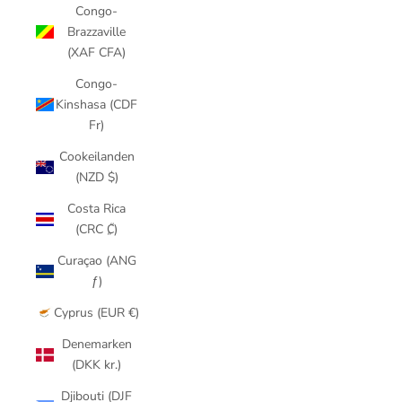
Congo-
Brazzaville
(XAF CFA)
Congo-
Kinshasa (CDF
Fr)
Cookeilanden
(NZD $)
Costa Rica
(CRC ₡)
Curaçao (ANG
ƒ)
Cyprus (EUR €)
Denemarken
(DKK kr.)
Djibouti (DJF