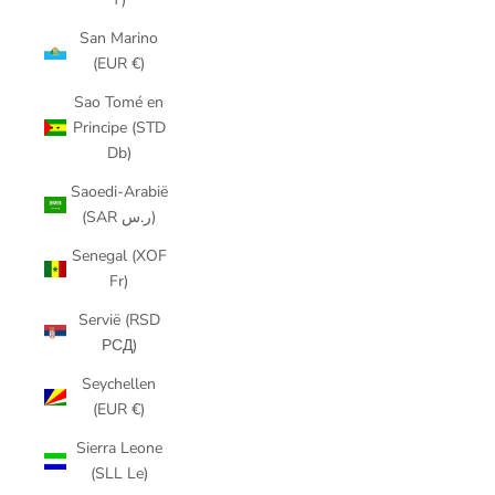
San Marino
(EUR €)
Sao Tomé en
Principe (STD
Db)
Saoedi-Arabië
(SAR ر.س)
Senegal (XOF
Fr)
Servië (RSD
РСД)
Seychellen
(EUR €)
Sierra Leone
(SLL Le)