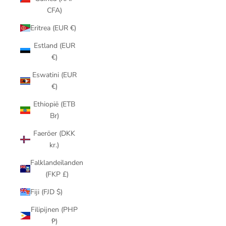
CFA)
Eritrea (EUR €)
Estland (EUR
€)
Eswatini (EUR
€)
Ethiopië (ETB
Br)
Faeröer (DKK
kr.)
Falklandeilanden
(FKP £)
Fiji (FJD $)
Filipijnen (PHP
₱)