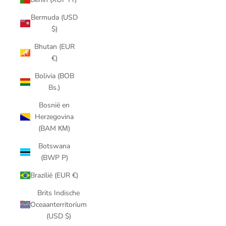
Bermuda (USD
$)
Bhutan (EUR
€)
Bolivia (BOB
Bs.)
Bosnië en
Herzegovina
(BAM КМ)
Botswana
(BWP P)
Brazilië (EUR €)
Brits Indische
Oceaanterritorium
(USD $)