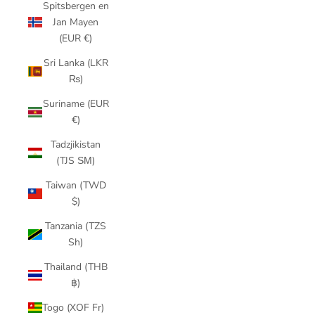
Spitsbergen en
Jan Mayen
(EUR €)
Sri Lanka (LKR
₨)
Suriname (EUR
€)
Tadzjikistan
(TJS ЅМ)
Taiwan (TWD
$)
Tanzania (TZS
Sh)
Thailand (THB
฿)
Togo (XOF Fr)