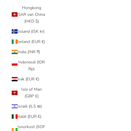
Hongkong
SAR van China
(HKD $)
IJsland (ISK kr)
Ierland (EUR €)
India (INR ₹)
Indonesië (IDR
Rp)
Irak (EUR €)
Isle of Man
(GBP £)
Israël (ILS ₪)
Italië (EUR €)
Ivoorkust (XOF