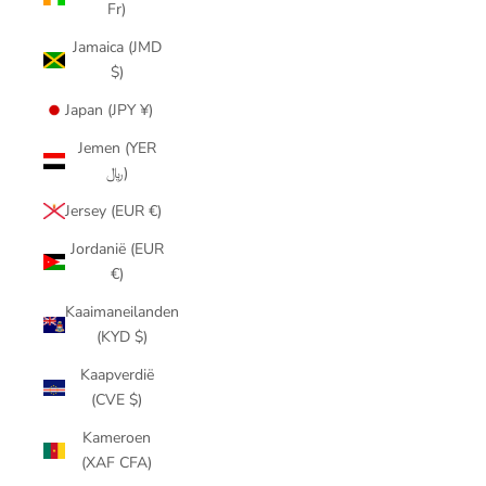
Fr)
Jamaica (JMD
$)
Japan (JPY ¥)
Jemen (YER
﷼)
Jersey (EUR €)
Jordanië (EUR
€)
Kaaimaneilanden
(KYD $)
Kaapverdië
(CVE $)
Kameroen
(XAF CFA)