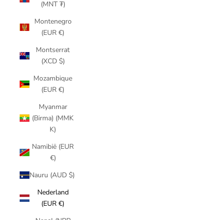
(MNT ₮)
Montenegro
(EUR €)
Montserrat
(XCD $)
Mozambique
(EUR €)
Myanmar
(Birma) (MMK
K)
Namibië (EUR
€)
Nauru (AUD $)
Nederland
(EUR €)