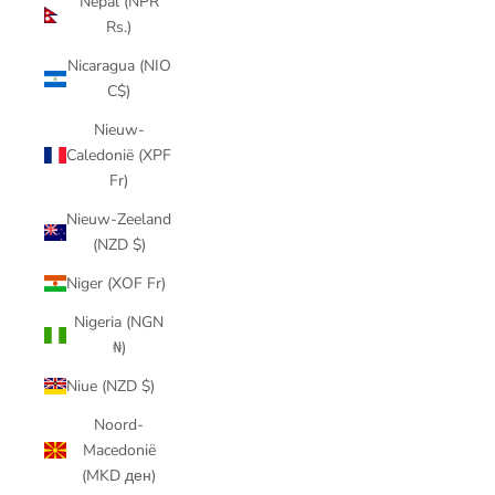
Nepal (NPR
Rs.)
Nicaragua (NIO
C$)
Nieuw-
Caledonië (XPF
Fr)
Nieuw-Zeeland
(NZD $)
Niger (XOF Fr)
Nigeria (NGN
₦)
Niue (NZD $)
Noord-
Macedonië
(MKD ден)