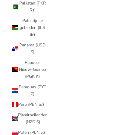
Pakistan (PKR
₨)
Palestijnse
gebieden (ILS
₪)
Panama (USD
$)
Papoea-
Nieuw-Guinea
(PGK K)
Paraguay (PYG
₲)
Peru (PEN S/)
Pitcairneilanden
(NZD $)
Polen (PLN zł)