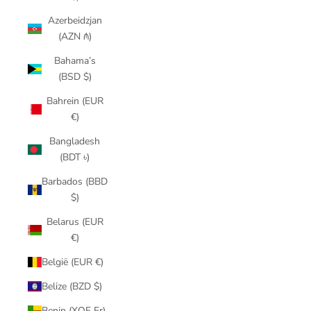
Azerbeidzjan
(AZN ₼)
Bahama’s
(BSD $)
Bahrein (EUR
€)
Bangladesh
(BDT ৳)
Barbados (BBD
$)
Belarus (EUR
€)
België (EUR €)
Belize (BZD $)
Benin (XOF Fr)