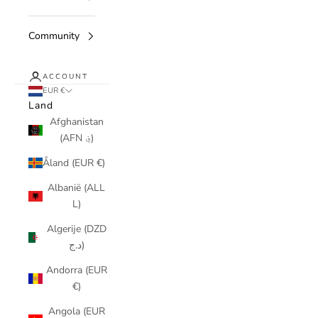
Community
ACCOUNT
EUR €
Land
Afghanistan
(AFN ؋)
Åland (EUR €)
Albanië (ALL
L)
Algerije (DZD
د.ج)
Andorra (EUR
€)
Angola (EUR