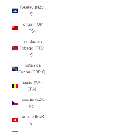
Tokelau (NZD
$)
Tonga (TOP
T$)
Trinidad en
Tobago (TTD
$)
Tristan da
Cunha (GBP £)
Tsjaad (XAF
CFA)
Tsjechië (CZK
Kč)
Tunesië (EUR
€)