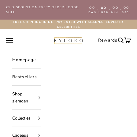
Naar inhoud
€5 DISCOUNT ON EVERY ORDER | CODE:
00
00
00
00
:
:
:
5OFF
DAG
UREN
MIN.
SEC.
FREE SHIPPING IN NL |PAY LATER WITH KLARNA |LOVED BY
CELEBRITIES
Byloro.com
Navigatiemenu openen
Rewards
Zoeken 
Wink
Homepage
Bestsellers
Shop
sieraden
Collecties
Cadeaus