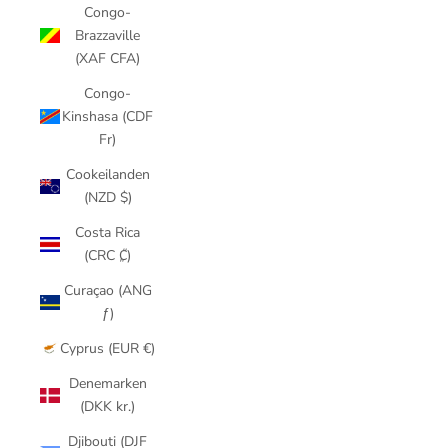
Congo-
Brazzaville
(XAF CFA)
Congo-
Kinshasa (CDF
Fr)
Cookeilanden
(NZD $)
Costa Rica
(CRC ₡)
Curaçao (ANG
ƒ)
Cyprus (EUR €)
Denemarken
(DKK kr.)
Djibouti (DJF