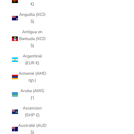
€)
Anguilla (XCD
$)
Antigua en
Barbuda (XCD
$)
Argentinië
(EUR €)
Armenië (AMD
դր.)
Aruba (AWG
ƒ)
Ascension
(SHP £)
Australië (AUD
$)