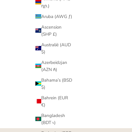
դր.)
Aruba (AWG ƒ)
Ascension
(SHP £)
Australië (AUD
$)
Azerbeidzjan
(AZN ₼)
Bahama’s (BSD
$)
Bahrein (EUR
€)
Bangladesh
(BDT ৳)