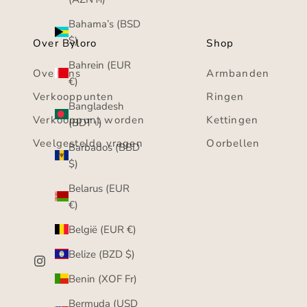
Bahama’s (BSD
$)
Over Byloro
Shop
Bahrein (EUR
Over ons
Armbanden
€)
Verkooppunten
Ringen
Bangladesh
Verkooppunt worden
Kettingen
(BDT ৳)
Veelgestelde vragen
Oorbellen
Barbados (BBD
$)
Belarus (EUR
€)
België (EUR €)
Belize (BZD $)
Benin (XOF Fr)
Bermuda (USD