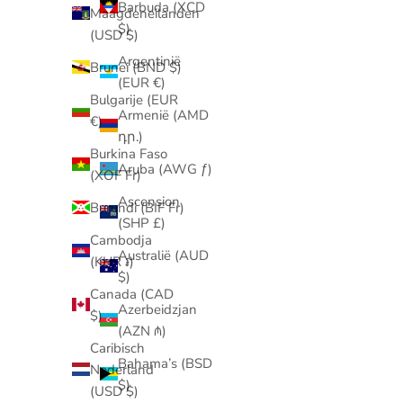
Barbuda (XCD
Maagdeneilanden
$)
(USD $)
Argentinië
Brunei (BND $)
(EUR €)
Bulgarije (EUR
Armenië (AMD
€)
դր.)
Burkina Faso
Aruba (AWG ƒ)
(XOF Fr)
Ascension
Burundi (BIF Fr)
(SHP £)
Cambodja
Australië (AUD
(KHR ៛)
$)
Canada (CAD
Azerbeidzjan
$)
(AZN ₼)
Caribisch
Bahama’s (BSD
Nederland
$)
(USD $)