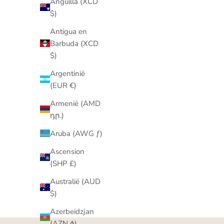
Anguilla (XCD
$)
Antigua en
Barbuda (XCD
$)
Argentinië
(EUR €)
Armenië (AMD
դր.)
Aruba (AWG ƒ)
Ascension
(SHP £)
Byloro Giftcard
Aanbiedingsprijs
Van €20,00
Australië (AUD
$)
Azerbeidzjan
(AZN ₼)