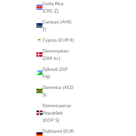
Costa Rica
(CRC ₡)
Curaçao (ANG
ƒ)
Cyprus (EUR €)
Denemarken
(DKK kr.)
Djibouti (DJF
Fdj)
Dominica (XCD
$)
Dominicaanse
Republiek
(DOP $)
Duitsland (EUR