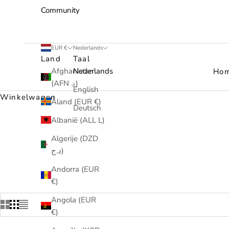
Community
EUR €
Nederlands
Land
Taal
Afghanistan
Nederlands
Ho
(AFN ؋)
English
Winkelwagen
Åland (EUR €)
Deutsch
Albanië (ALL L)
Algerije (DZD
د.ج)
Andorra (EUR
€)
Angola (EUR
€)