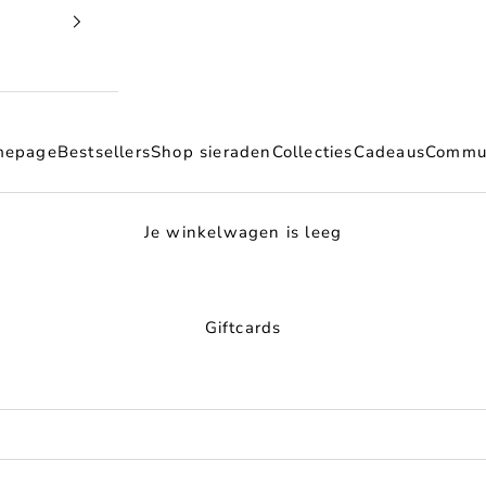
mepage
Bestsellers
Shop sieraden
Collecties
Cadeaus
Commu
Je winkelwagen is leeg
Giftcards