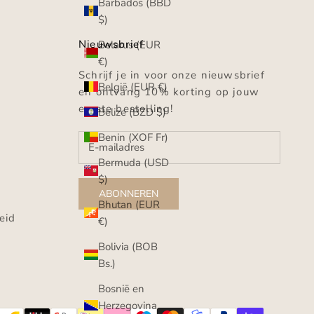
Barbados (BBD
$)
Nieuwsbrief
Belarus (EUR
€)
Schrijf je in voor onze nieuwsbrief
België (EUR €)
en ontvang 10% korting op jouw
eerste bestelling!
Belize (BZD $)
Benin (XOF Fr)
Bermuda (USD
$)
g
ABONNEREN
Bhutan (EUR
eid
€)
Bolivia (BOB
Bs.)
Bosnië en
Herzegovina