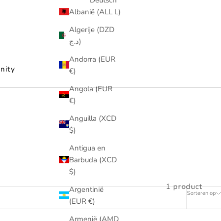
Albanië (ALL L)
Algerije (DZD
د.ج)
Andorra (EUR
nity
€)
Angola (EUR
€)
Anguilla (XCD
$)
Antigua en
Barbuda (XCD
$)
1 product
Argentinië
Sorteren op
(EUR €)
Armenië (AMD