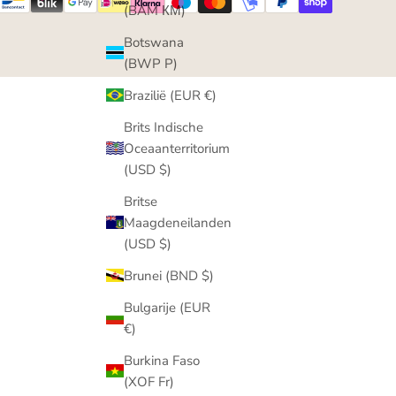
(BAM КМ)
Botswana
(BWP P)
Brazilië (EUR €)
Brits Indische
Oceaanterritorium
(USD $)
Britse
Maagdeneilanden
(USD $)
Brunei (BND $)
Bulgarije (EUR
€)
Burkina Faso
(XOF Fr)