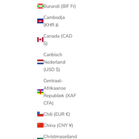
Burundi (BIF Fr)
Cambodja
(KHR ៛)
Canada (CAD
$)
Caribisch
Nederland
(USD $)
Centraal-
Afrikaanse
Republiek (XAF
CFA)
Chili (EUR €)
China (CNY ¥)
Christmaseiland