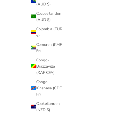
(AUD $)
Cocoseilanden
(AUD $)
Colombia (EUR
€)
Comoren (KMF
Fr)
Congo-
Brazzaville
(XAF CFA)
Congo-
Kinshasa (CDF
Fr)
Cookeilanden
(NZD $)