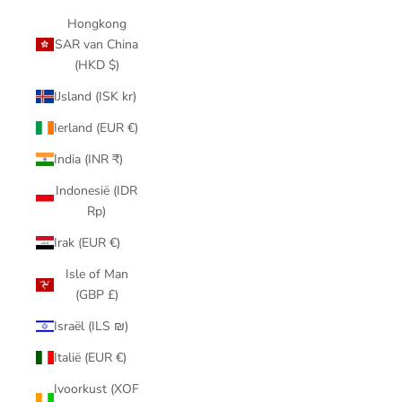
Hongkong
SAR van China
(HKD $)
IJsland (ISK kr)
Ierland (EUR €)
India (INR ₹)
Indonesië (IDR
Rp)
Irak (EUR €)
Isle of Man
(GBP £)
Israël (ILS ₪)
Italië (EUR €)
Ivoorkust (XOF