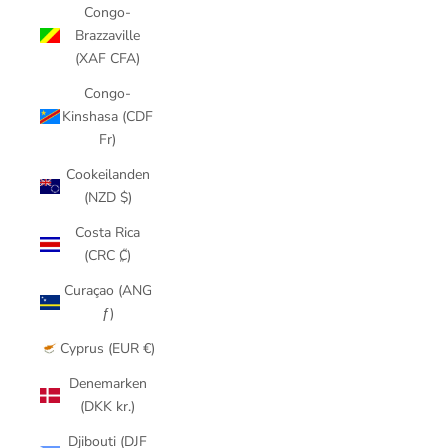
Congo-
Brazzaville
(XAF CFA)
Congo-
Kinshasa (CDF
Fr)
Cookeilanden
(NZD $)
Costa Rica
(CRC ₡)
Curaçao (ANG
ƒ)
Cyprus (EUR €)
Denemarken
(DKK kr.)
Djibouti (DJF