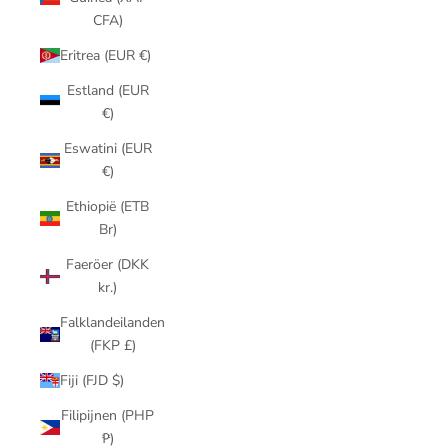
CFA)
Eritrea (EUR €)
Estland (EUR
€)
Eswatini (EUR
€)
Ethiopië (ETB
Br)
Faeröer (DKK
kr.)
Falklandeilanden
(FKP £)
Fiji (FJD $)
Filipijnen (PHP
₱)