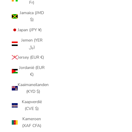
Fr)
Jamaica (JMD
$)
Japan (JPY ¥)
Jemen (YER
﷼)
Jersey (EUR €)
Jordanië (EUR
€)
Kaaimaneilanden
(KYD $)
Kaapverdië
(CVE $)
Kameroen
(XAF CFA)