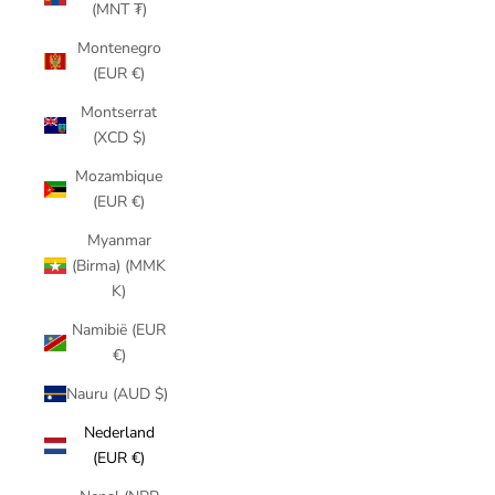
(MNT ₮)
Montenegro
(EUR €)
Montserrat
(XCD $)
Mozambique
(EUR €)
Myanmar
(Birma) (MMK
K)
Namibië (EUR
€)
Nauru (AUD $)
Nederland
(EUR €)