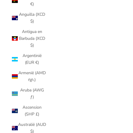
€)
Anguilla (XCD
$)
Antigua en
Barbuda (XCD
$)
Argentinië
(EUR €)
Armenië (AMD
դր.)
Aruba (AWG
ƒ)
Ascension
(SHP £)
Australië (AUD
$)