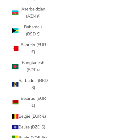
Azerbeidzjan
(AZN ₼)
Bahama’s
(BSD $)
Bahrein (EUR
€)
Bangladesh
(BDT ৳)
Barbados (BBD
$)
Belarus (EUR
€)
België (EUR €)
Belize (BZD $)
Benin (XOF Fr)