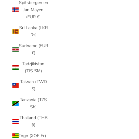
Spitsbergen en
Jan Mayen
(EUR €)
Sri Lanka (LKR
₨)
Suriname (EUR
€)
Tadzjikistan
(TJS ЅМ)
Taiwan (TWD
$)
Tanzania (TZS
Sh)
Thailand (THB
฿)
Togo (XOF Fr)