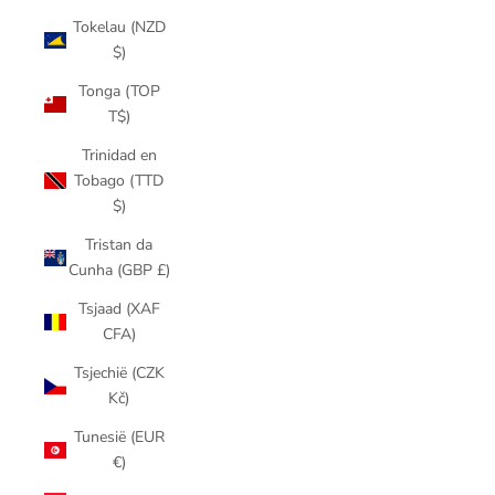
Tokelau (NZD
$)
Tonga (TOP
T$)
Trinidad en
Tobago (TTD
$)
Tristan da
Cunha (GBP £)
Tsjaad (XAF
CFA)
Tsjechië (CZK
Kč)
Tunesië (EUR
€)