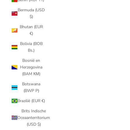
Bermuda (USD
$)
Bhutan (EUR
€)
Bolivia (BOB
Bs.)
Bosnië en
Herzegovina
(BAM КМ)
Botswana
(BWP P)
Brazilië (EUR €)
Brits Indische
Oceaanterritorium
(USD $)