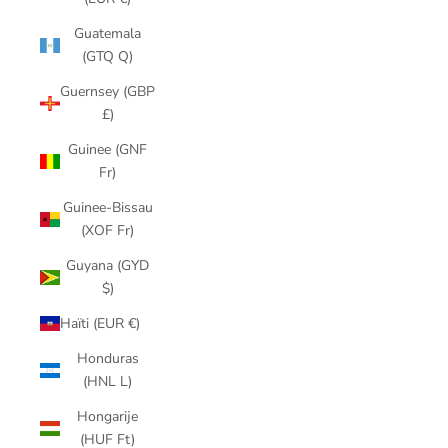
Guatemala
(GTQ Q)
Guernsey (GBP
£)
Guinee (GNF
Fr)
Guinee-Bissau
(XOF Fr)
Guyana (GYD
$)
Haïti (EUR €)
Honduras
(HNL L)
Hongarije
(HUF Ft)