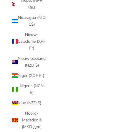
Nepal (NPR
Rs.)
Nicaragua (NIO
C$)
Nieuw-
Caledonië (XPF
Fr)
Nieuw-Zeeland
(NZD $)
Niger (XOF Fr)
Nigeria (NGN
₦)
Niue (NZD $)
Noord-
Macedonië
(MKD ден)