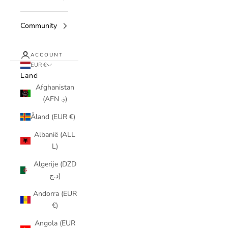
Community
ACCOUNT
EUR €
Land
Afghanistan
(AFN ؋)
Åland (EUR €)
Albanië (ALL
L)
Algerije (DZD
د.ج)
Andorra (EUR
€)
Angola (EUR