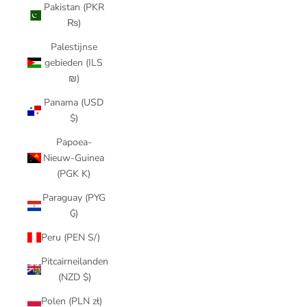
Pakistan (PKR
₨)
Palestijnse
gebieden (ILS
₪)
Panama (USD
$)
Papoea-
Nieuw-Guinea
(PGK K)
Paraguay (PYG
₲)
Peru (PEN S/)
Pitcairneilanden
(NZD $)
Polen (PLN zł)