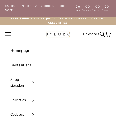
Naar inhoud
€5 DISCOUNT ON EVERY ORDER | CODE:
00
00
00
00
:
:
:
5OFF
DAG
UREN
MIN.
SEC.
FREE SHIPPING IN NL |PAY LATER WITH KLARNA |LOVED BY
CELEBRITIES
Byloro.com
Navigatiemenu openen
Rewards
Zoeken 
Wink
Homepage
Bestsellers
Shop
sieraden
Collecties
Cadeaus