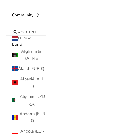
Community
ACCOUNT
EUR €
Land
Afghanistan
(AFN ؋)
Åland (EUR €)
Albanië (ALL
L)
Algerije (DZD
د.ج)
Andorra (EUR
€)
Angola (EUR