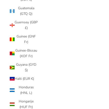
Guatemala
(GTQ Q)
Guernsey (GBP
£)
Guinee (GNF
Fr)
Guinee-Bissau
(XOF Fr)
Guyana (GYD
$)
Haïti (EUR €)
Honduras
(HNL L)
Hongarije
(HUF Ft)