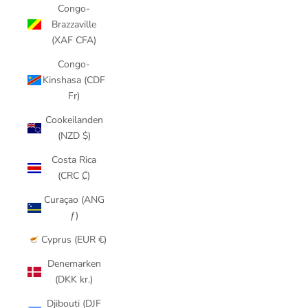
Congo-
Brazzaville
(XAF CFA)
Congo-
Kinshasa (CDF
Fr)
Cookeilanden
(NZD $)
Costa Rica
(CRC ₡)
Curaçao (ANG
ƒ)
Cyprus (EUR €)
Denemarken
(DKK kr.)
Djibouti (DJF