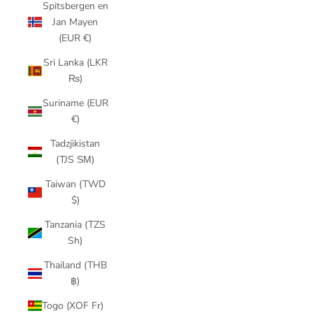
Spitsbergen en
Jan Mayen
(EUR €)
Sri Lanka (LKR
₨)
Suriname (EUR
€)
Tadzjikistan
(TJS ЅМ)
Taiwan (TWD
$)
Tanzania (TZS
Sh)
Thailand (THB
฿)
Togo (XOF Fr)