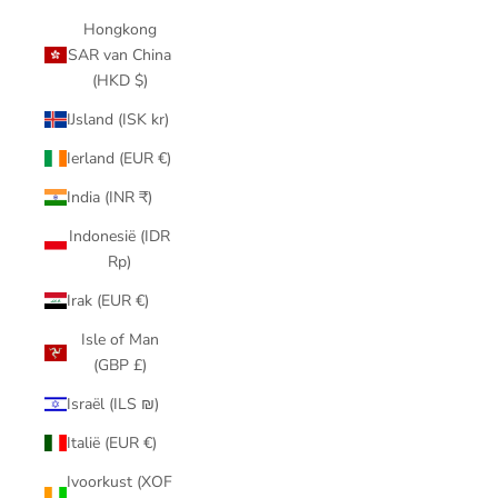
Hongkong
SAR van China
(HKD $)
IJsland (ISK kr)
Ierland (EUR €)
India (INR ₹)
Indonesië (IDR
Rp)
Irak (EUR €)
Isle of Man
(GBP £)
Israël (ILS ₪)
Italië (EUR €)
Ivoorkust (XOF