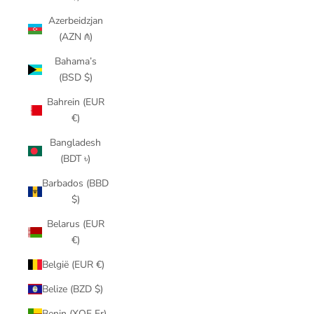
Azerbeidzjan
(AZN ₼)
Bahama’s
(BSD $)
Bahrein (EUR
€)
Bangladesh
(BDT ৳)
Barbados (BBD
$)
Belarus (EUR
€)
België (EUR €)
Belize (BZD $)
Benin (XOF Fr)