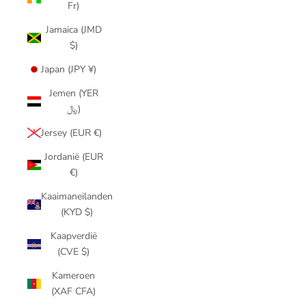
Fr)
Jamaica (JMD
$)
Japan (JPY ¥)
Jemen (YER
﷼)
Jersey (EUR €)
Jordanië (EUR
€)
Kaaimaneilanden
(KYD $)
Kaapverdië
(CVE $)
Kameroen
(XAF CFA)