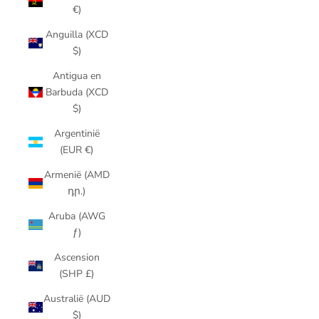
€)
Anguilla (XCD
$)
Antigua en
Barbuda (XCD
$)
Argentinië
(EUR €)
Armenië (AMD
դր.)
Aruba (AWG
ƒ)
Ascension
(SHP £)
Australië (AUD
$)