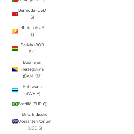
Bermuda (USD
$)
Bhutan (EUR
€)
Bolivia (BOB
Bs.)
Bosnië en
Herzegovina
(BAM КМ)
Botswana
(BWP P)
Brazilië (EUR €)
Brits Indische
Oceaanterritorium
(USD $)