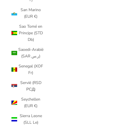
San Marino
(EUR €)
Sao Tomé en
Principe (STD
Db)
Saoedi-Arabië
(SAR ر.س)
Senegal (XOF
Fr)
Servië (RSD
РСД)
Seychellen
(EUR €)
Sierra Leone
(SLL Le)