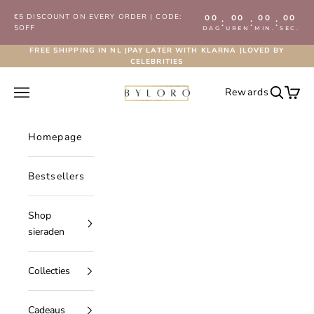
Naar inhoud
€5 DISCOUNT ON EVERY ORDER | CODE:
00
00
00
00
:
:
:
5OFF
DAG
UREN
MIN.
SEC.
FREE SHIPPING IN NL |PAY LATER WITH KLARNA |LOVED BY
CELEBRITIES
Byloro.com
Navigatiemenu openen
Rewards
Zoeken 
Wink
Homepage
Bestsellers
Shop
sieraden
Collecties
Cadeaus