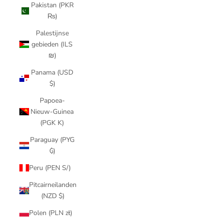
Pakistan (PKR
₨)
Palestijnse
gebieden (ILS
₪)
Panama (USD
$)
Papoea-
Nieuw-Guinea
(PGK K)
Paraguay (PYG
₲)
Peru (PEN S/)
Pitcairneilanden
(NZD $)
Polen (PLN zł)