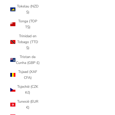
Tokelau (NZD
$)
Tonga (TOP
T$)
Trinidad en
Tobago (TTD
$)
Tristan da
Cunha (GBP £)
Tsjaad (XAF
CFA)
Tsjechië (CZK
Kč)
Tunesië (EUR
€)