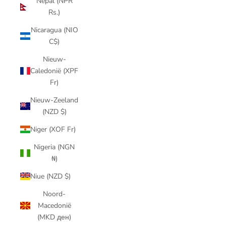
Nepal (NPR
Rs.)
Nicaragua (NIO
C$)
Nieuw-
Caledonië (XPF
Fr)
Nieuw-Zeeland
(NZD $)
Niger (XOF Fr)
Nigeria (NGN
₦)
Niue (NZD $)
Noord-
Macedonië
(MKD ден)