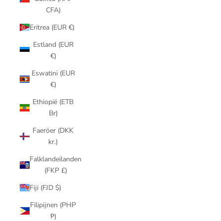
CFA)
Eritrea (EUR €)
Estland (EUR
€)
Eswatini (EUR
€)
Ethiopië (ETB
Br)
Faeröer (DKK
kr.)
Falklandeilanden
(FKP £)
Fiji (FJD $)
Filipijnen (PHP
₱)