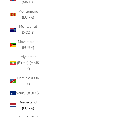
(MNT ₮)
Montenegro
(EUR €)
Montserrat
(XCD $)
Mozambique
(EUR €)
Myanmar
(Birma) (MMK
K)
Namibië (EUR
€)
Nauru (AUD $)
Nederland
(EUR €)