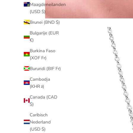
Maagdeneilanden
(USD $)
Brunei (BND $)
Bulgarije (EUR
€)
Burkina Faso
(XOF Fr)
Burundi (BIF Fr)
Cambodja
(KHR ៛)
Canada (CAD
$)
Caribisch
Nederland
(USD $)