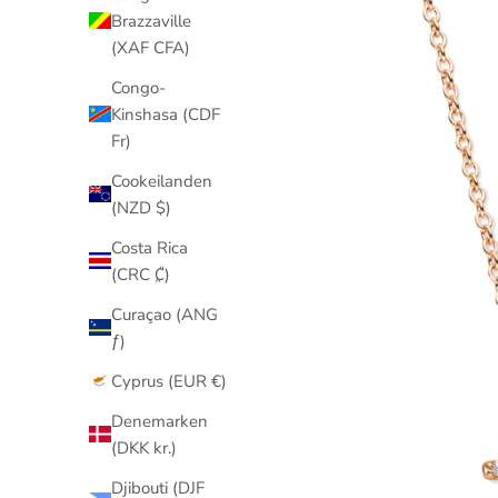
Brazzaville
(XAF CFA)
Congo-
Kinshasa (CDF
Fr)
Cookeilanden
(NZD $)
Costa Rica
(CRC ₡)
Curaçao (ANG
ƒ)
Cyprus (EUR €)
Denemarken
(DKK kr.)
Djibouti (DJF