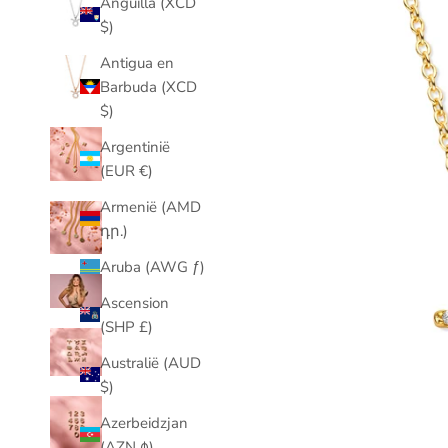
Anguilla (XCD
$)
Antigua en
Barbuda (XCD
$)
Argentinië
(EUR €)
Armenië (AMD
դր.)
Aruba (AWG ƒ)
Ascension
(SHP £)
Australië (AUD
$)
Azerbeidzjan
(AZN ₼)