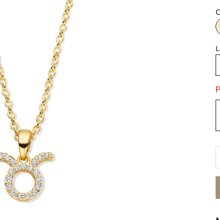
C
L
P
A