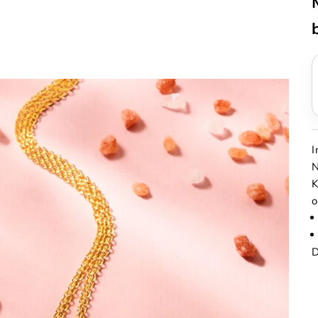
N
K
o
D