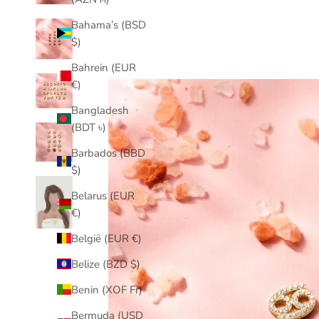
Bahama’s (BSD
$)
Bahrein (EUR
€)
Bangladesh
(BDT ৳)
Barbados (BBD
$)
Belarus (EUR
€)
België (EUR €)
Belize (BZD $)
Benin (XOF Fr)
Bermuda (USD