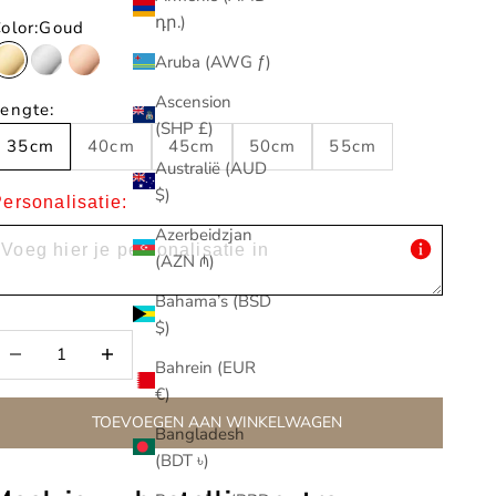
դր.)
olor:
Goud
Aruba (AWG ƒ)
Goud
Zilver
Rosé
Ascension
engte:
(SHP £)
35cm
40cm
45cm
50cm
55cm
Australië (AUD
$)
ersonalisatie:
Azerbeidzjan
(AZN ₼)
Bahama’s (BSD
$)
antal verlagen
Aantal verlagen
Bahrein (EUR
€)
TOEVOEGEN AAN WINKELWAGEN
Bangladesh
(BDT ৳)