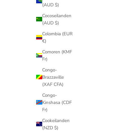
(AUD $)
Cocoseilanden
(AUD $)
Colombia (EUR
€)
Comoren (KMF
Fr)
Congo-
Brazzaville
(XAF CFA)
Congo-
Kinshasa (CDF
Fr)
Cookeilanden
(NZD $)