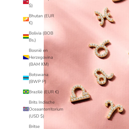
$)
Bhutan (EUR
€)
Bolivia (BOB
Bs.)
Bosnië en
Herzegovina
(BAM КМ)
Botswana
(BWP P)
Brazilië (EUR €)
Brits Indische
Oceaanterritorium
(USD $)
Britse