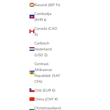
Burundi (BIF Fr)
Cambodja
(KHR ៛)
Canada (CAD
$)
Caribisch
Nederland
(USD $)
Centraal-
Afrikaanse
Republiek (XAF
CFA)
Chili (EUR €)
China (CNY ¥)
Christmaseiland