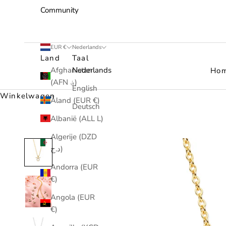
Community
EUR €
Nederlands
Land
Taal
Afghanistan
Nederlands
Ho
(AFN ؋)
English
Winkelwagen
Åland (EUR €)
Deutsch
Albanië (ALL L)
Algerije (DZD
د.ج)
Andorra (EUR
€)
Angola (EUR
€)