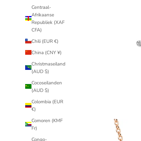
Centraal-
Afrikaanse
Republiek (XAF
CFA)
Chili (EUR €)
China (CNY ¥)
Christmaseiland
(AUD $)
Cocoseilanden
(AUD $)
Colombia (EUR
€)
Comoren (KMF
Fr)
Congo-