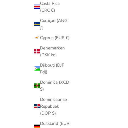
Costa Rica
(CRC ₡)
Curaçao (ANG
ƒ)
Cyprus (EUR €)
Denemarken
(DKK kr.)
Djibouti (DJF
Fdj)
Dominica (XCD
$)
Dominicaanse
Republiek
(DOP $)
Duitsland (EUR