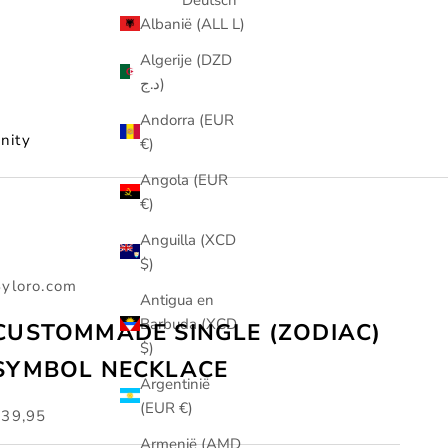
Albanië (ALL L)
Algerije (DZD
د.ج)
Andorra (EUR
nity
€)
Angola (EUR
€)
Anguilla (XCD
$)
yloro.com
Antigua en
Barbuda (XCD
CUSTOMMADE SINGLE (ZODIAC)
$)
SYMBOL NECKLACE
Argentinië
(EUR €)
anbiedingsprijs
€39,95
Armenië (AMD