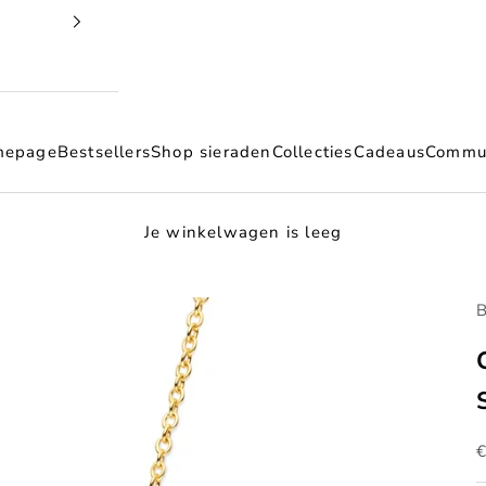
mepage
Bestsellers
Shop sieraden
Collecties
Cadeaus
Commu
Je winkelwagen is leeg
B
A