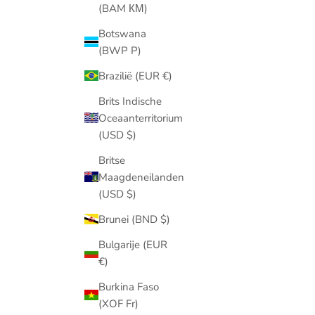
(BAM КМ)
Botswana
(BWP P)
Brazilië (EUR €)
Brits Indische
Oceaanterritorium
(USD $)
Britse
Maagdeneilanden
(USD $)
Brunei (BND $)
Bulgarije (EUR
€)
Burkina Faso
(XOF Fr)