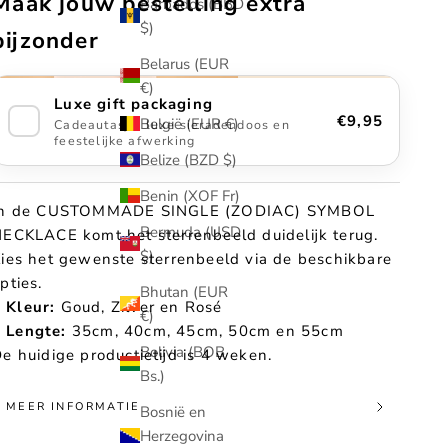
Maak jouw bestelling extra
Barbados (BBD
$)
bijzonder
Belarus (EUR
€)
Luxe gift packaging
€9,95
België (EUR €)
Cadeautasje, luxe sieradendoos en
feestelijke afwerking
Belize (BZD $)
Benin (XOF Fr)
In de CUSTOMMADE SINGLE (ZODIAC) SYMBOL
Bermuda (USD
ECKLACE komt het sterrenbeeld duidelijk terug.
$)
ies het gewenste sterrenbeeld via de beschikbare
pties.
Bhutan (EUR
Kleur:
Goud, Zilver en Rosé
€)
Lengte:
35cm, 40cm, 45cm, 50cm en 55cm
Bolivia (BOB
e huidige productietijd is 4 weken.
Bs.)
MEER INFORMATIE
Bosnië en
Herzegovina