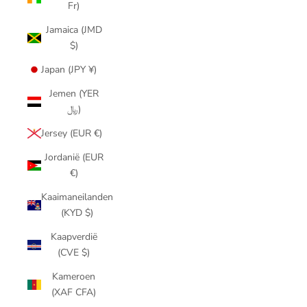
Fr)
Jamaica (JMD
$)
Japan (JPY ¥)
Jemen (YER
﷼)
Jersey (EUR €)
Jordanië (EUR
€)
Kaaimaneilanden
(KYD $)
Kaapverdië
(CVE $)
Kameroen
(XAF CFA)