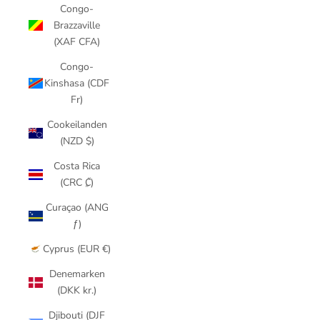
Congo-
Brazzaville
(XAF CFA)
Congo-
Kinshasa (CDF
Fr)
Cookeilanden
(NZD $)
Costa Rica
(CRC ₡)
Curaçao (ANG
ƒ)
Cyprus (EUR €)
Denemarken
(DKK kr.)
Djibouti (DJF