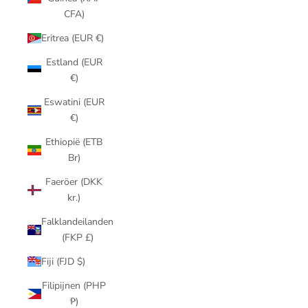
CFA)
Eritrea (EUR €)
Estland (EUR
€)
Eswatini (EUR
€)
Ethiopië (ETB
Br)
Faeröer (DKK
kr.)
Falklandeilanden
(FKP £)
Fiji (FJD $)
Filipijnen (PHP
₱)