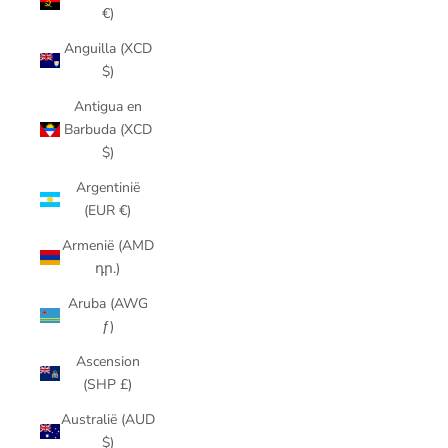
€)
Anguilla (XCD
$)
Antigua en
Barbuda (XCD
$)
Argentinië
(EUR €)
Armenië (AMD
դր.)
Aruba (AWG
ƒ)
Ascension
(SHP £)
Australië (AUD
$)