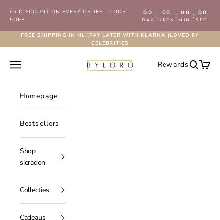
Naar inhoud
€5 DISCOUNT ON EVERY ORDER | CODE:
00
00
00
00
:
:
:
5OFF
DAG
UREN
MIN.
SEC.
FREE SHIPPING IN NL |PAY LATER WITH KLARNA |LOVED BY
CELEBRITIES
Byloro.com
Navigatiemenu openen
Rewards
Zoeken 
Wink
Homepage
Bestsellers
Shop
sieraden
Collecties
Cadeaus