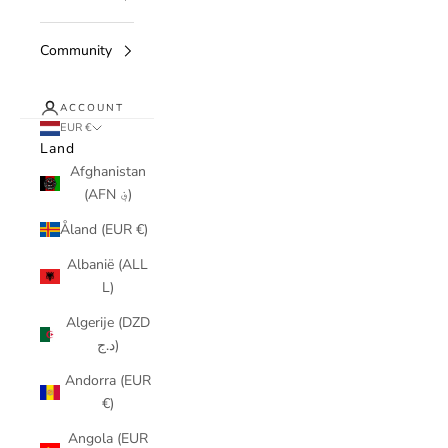
Community
ACCOUNT
EUR €
Land
Afghanistan
(AFN ؋)
Åland (EUR €)
Albanië (ALL
L)
Algerije (DZD
د.ج)
Andorra (EUR
€)
Angola (EUR