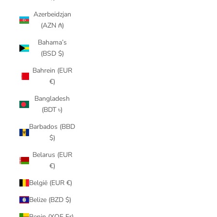
Azerbeidzjan
(AZN ₼)
Bahama’s
(BSD $)
Bahrein (EUR
€)
Bangladesh
(BDT ৳)
Barbados (BBD
$)
Belarus (EUR
€)
België (EUR €)
Belize (BZD $)
Benin (XOF Fr)