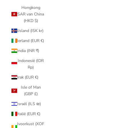
Hongkong
SAR van China
(HKD $)
IJsland (ISK kr)
Ierland (EUR €)
India (INR ₹)
Indonesië (IDR
Rp)
Irak (EUR €)
Isle of Man
(GBP £)
Israël (ILS ₪)
Italië (EUR €)
Ivoorkust (XOF