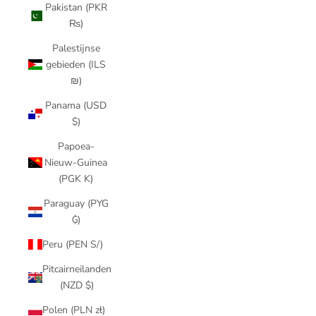
Pakistan (PKR
₨)
Palestijnse
gebieden (ILS
₪)
Panama (USD
$)
Papoea-
Nieuw-Guinea
(PGK K)
Paraguay (PYG
₲)
Peru (PEN S/)
Pitcairneilanden
(NZD $)
Polen (PLN zł)