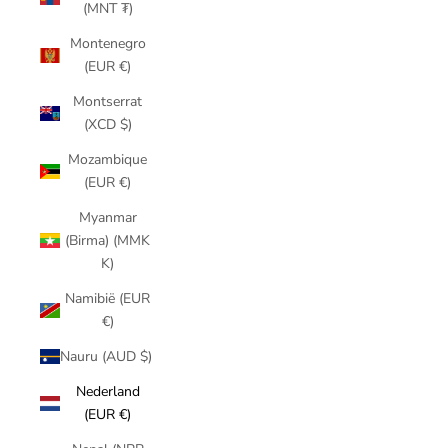
(MNT ₮)
Montenegro
(EUR €)
Montserrat
(XCD $)
Mozambique
(EUR €)
Myanmar
(Birma) (MMK
K)
Namibië (EUR
€)
Nauru (AUD $)
Nederland
(EUR €)