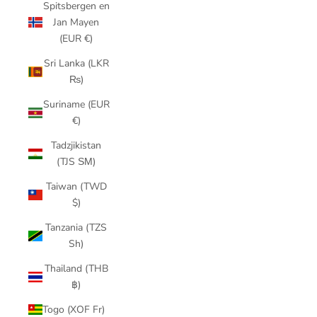
Spitsbergen en
Jan Mayen
(EUR €)
Sri Lanka (LKR
₨)
Suriname (EUR
€)
Tadzjikistan
(TJS ЅМ)
Taiwan (TWD
$)
Tanzania (TZS
Sh)
Thailand (THB
฿)
Togo (XOF Fr)