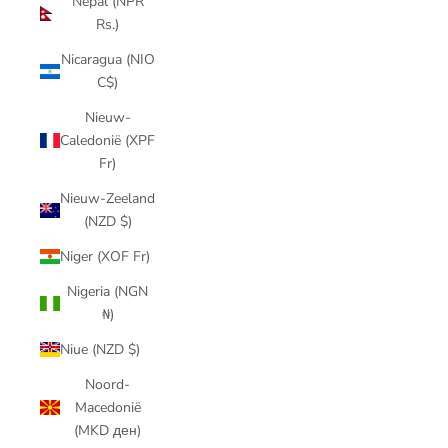
Nepal (NPR
Rs.)
Nicaragua (NIO
C$)
Nieuw-
Caledonië (XPF
Fr)
Nieuw-Zeeland
(NZD $)
Niger (XOF Fr)
Nigeria (NGN
₦)
Niue (NZD $)
Noord-
Macedonië
(MKD ден)