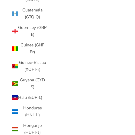
Guatemala
(GTQ Q)
Guernsey (GBP
£)
Guinee (GNF
Fr)
Guinee-Bissau
(XOF Fr)
Guyana (GYD
$)
Haïti (EUR €)
Honduras
(HNL L)
Hongarije
(HUF Ft)