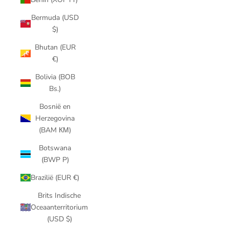
Bermuda (USD
$)
Bhutan (EUR
€)
Bolivia (BOB
Bs.)
Bosnië en
Herzegovina
(BAM КМ)
Botswana
(BWP P)
Brazilië (EUR €)
Brits Indische
Oceaanterritorium
(USD $)