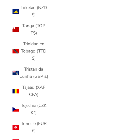
Tokelau (NZD
$)
Tonga (TOP
T$)
Trinidad en
Tobago (TTD
$)
Tristan da
Cunha (GBP £)
Tsjaad (XAF
CFA)
Tsjechië (CZK
Kč)
Tunesië (EUR
€)