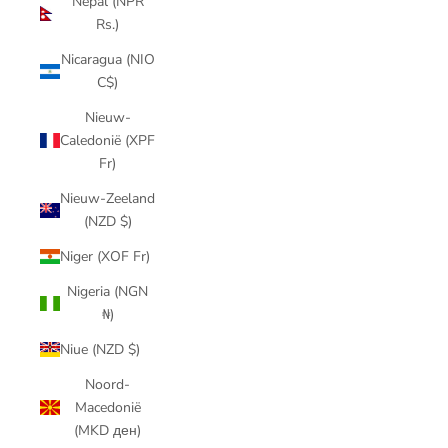
Nepal (NPR
Rs.)
Nicaragua (NIO
C$)
Nieuw-
Caledonië (XPF
Fr)
Nieuw-Zeeland
(NZD $)
Niger (XOF Fr)
Nigeria (NGN
₦)
Niue (NZD $)
Noord-
Macedonië
(MKD ден)