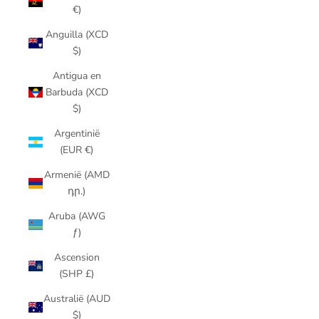
€)
Anguilla (XCD
$)
Antigua en
Barbuda (XCD
$)
Argentinië
(EUR €)
Armenië (AMD
դր.)
Aruba (AWG
ƒ)
Ascension
(SHP £)
Australië (AUD
$)