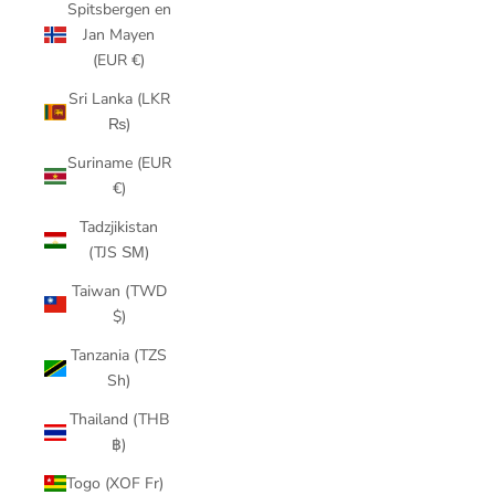
Spitsbergen en
Jan Mayen
(EUR €)
Sri Lanka (LKR
₨)
Suriname (EUR
€)
Tadzjikistan
(TJS ЅМ)
Taiwan (TWD
$)
Tanzania (TZS
Sh)
Thailand (THB
฿)
Togo (XOF Fr)