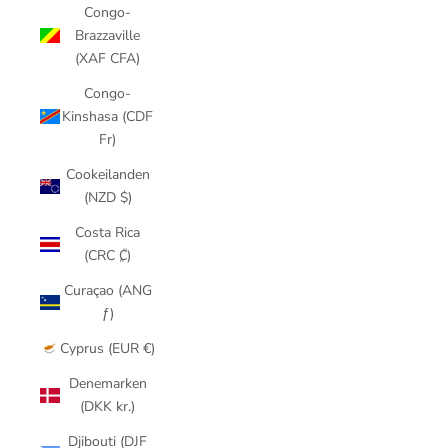
Congo-
Brazzaville
(XAF CFA)
Congo-
Kinshasa (CDF
Fr)
Cookeilanden
(NZD $)
Costa Rica
(CRC ₡)
Curaçao (ANG
ƒ)
Cyprus (EUR €)
Denemarken
(DKK kr.)
Djibouti (DJF