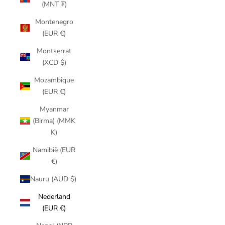
(MNT ₮)
Montenegro
(EUR €)
Montserrat
(XCD $)
Mozambique
(EUR €)
Myanmar
(Birma) (MMK
K)
Namibië (EUR
€)
Nauru (AUD $)
Nederland
(EUR €)