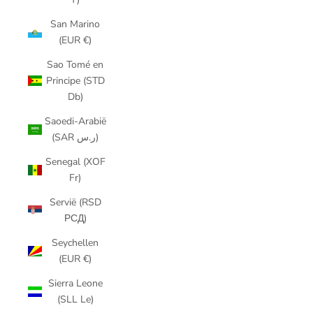
San Marino
(EUR €)
Sao Tomé en
Principe (STD
Db)
Saoedi-Arabië
(SAR ر.س)
Senegal (XOF
Fr)
Servië (RSD
РСД)
Seychellen
(EUR €)
Sierra Leone
(SLL Le)