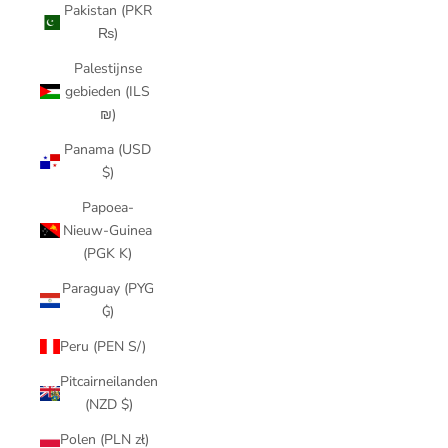
Pakistan (PKR
₨)
Palestijnse
gebieden (ILS
₪)
Panama (USD
$)
Papoea-
Nieuw-Guinea
(PGK K)
Paraguay (PYG
₲)
Peru (PEN S/)
Pitcairneilanden
(NZD $)
Polen (PLN zł)