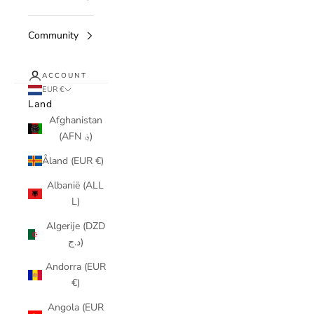
Community
ACCOUNT
EUR €
Land
Afghanistan
(AFN ؋)
Åland (EUR €)
Albanië (ALL
L)
Algerije (DZD
د.ج)
Andorra (EUR
€)
Angola (EUR