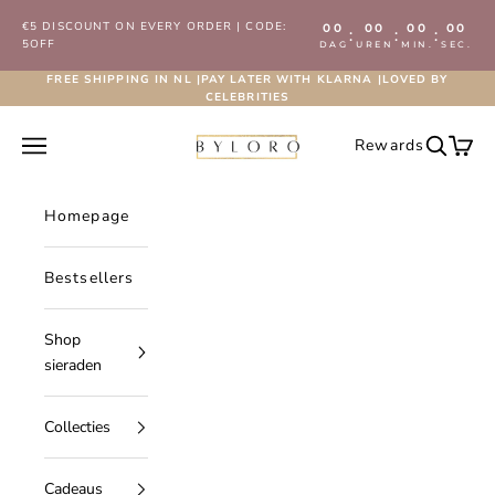
Naar inhoud
€5 DISCOUNT ON EVERY ORDER | CODE:
00
00
00
00
:
:
:
5OFF
DAG
UREN
MIN.
SEC.
FREE SHIPPING IN NL |PAY LATER WITH KLARNA |LOVED BY
CELEBRITIES
Byloro.com
Navigatiemenu openen
Rewards
Zoeken 
Wink
Homepage
Bestsellers
Shop
sieraden
Collecties
Cadeaus