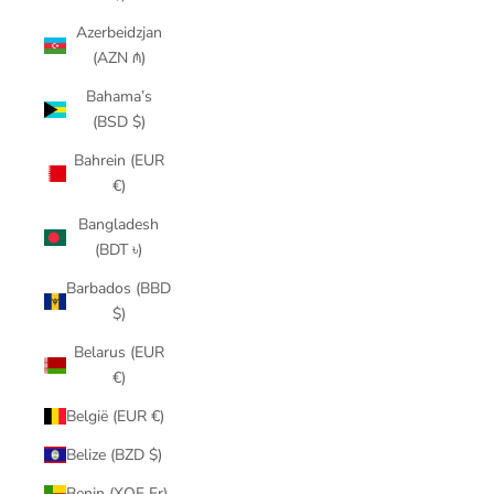
Azerbeidzjan
(AZN ₼)
Bahama’s
(BSD $)
Bahrein (EUR
€)
Bangladesh
(BDT ৳)
Barbados (BBD
$)
Belarus (EUR
€)
België (EUR €)
Belize (BZD $)
Benin (XOF Fr)