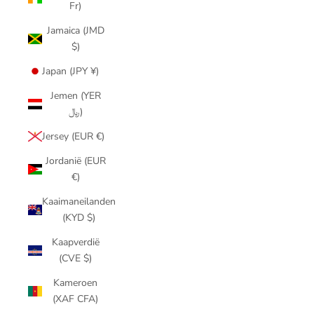
Fr)
Jamaica (JMD
$)
Japan (JPY ¥)
Jemen (YER
﷼)
Jersey (EUR €)
Jordanië (EUR
€)
Kaaimaneilanden
(KYD $)
Kaapverdië
(CVE $)
Kameroen
(XAF CFA)