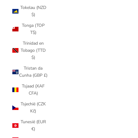
Tokelau (NZD
$)
Tonga (TOP
T$)
Trinidad en
Tobago (TTD
$)
Tristan da
Cunha (GBP £)
Tsjaad (XAF
CFA)
Tsjechië (CZK
Kč)
Tunesië (EUR
€)