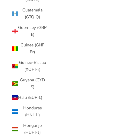
Guatemala
(GTQ Q)
Guernsey (GBP
£)
Guinee (GNF
Fr)
Guinee-Bissau
(XOF Fr)
Guyana (GYD
$)
Haïti (EUR €)
Honduras
(HNL L)
Hongarije
(HUF Ft)