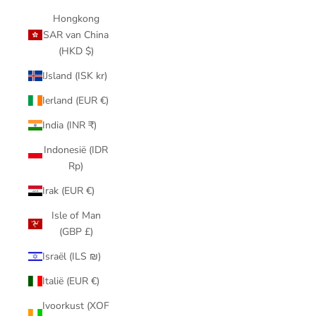
Hongkong
SAR van China
(HKD $)
IJsland (ISK kr)
Ierland (EUR €)
India (INR ₹)
Indonesië (IDR
Rp)
Irak (EUR €)
Isle of Man
(GBP £)
Israël (ILS ₪)
Italië (EUR €)
Ivoorkust (XOF