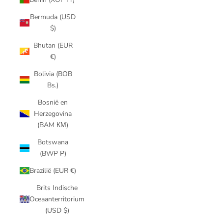
Bermuda (USD
$)
Bhutan (EUR
€)
Bolivia (BOB
Bs.)
Bosnië en
Herzegovina
(BAM КМ)
Botswana
(BWP P)
Brazilië (EUR €)
Brits Indische
Oceaanterritorium
(USD $)