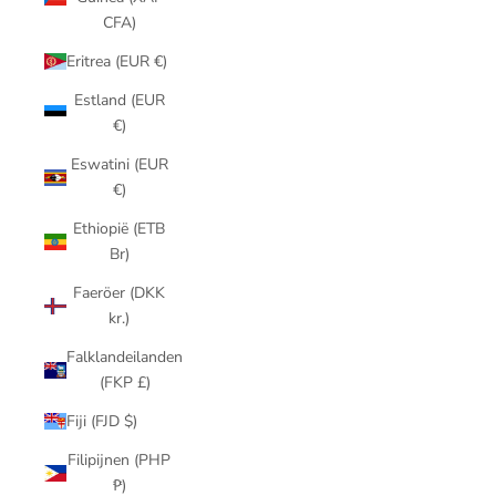
CFA)
Eritrea (EUR €)
Estland (EUR
€)
Eswatini (EUR
€)
Ethiopië (ETB
Br)
Faeröer (DKK
kr.)
Falklandeilanden
(FKP £)
Fiji (FJD $)
Filipijnen (PHP
₱)