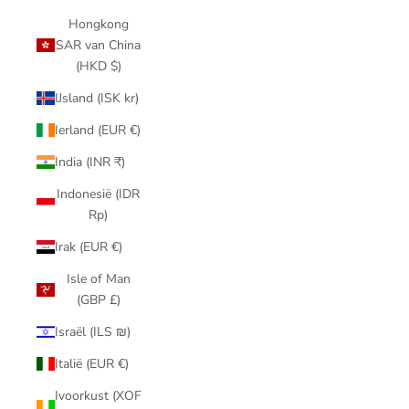
Hongkong
SAR van China
(HKD $)
IJsland (ISK kr)
Ierland (EUR €)
India (INR ₹)
Indonesië (IDR
Rp)
Irak (EUR €)
Isle of Man
(GBP £)
Israël (ILS ₪)
Italië (EUR €)
Ivoorkust (XOF