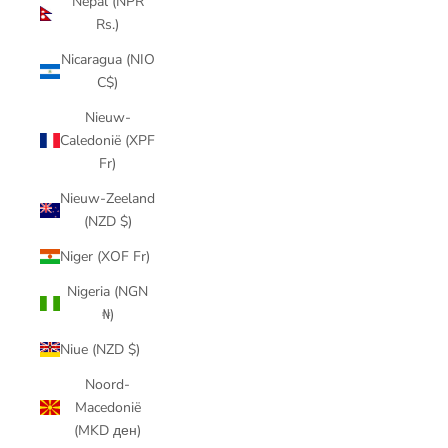
Nepal (NPR
Rs.)
Nicaragua (NIO
C$)
Nieuw-
Caledonië (XPF
Fr)
Nieuw-Zeeland
(NZD $)
Niger (XOF Fr)
Nigeria (NGN
₦)
Niue (NZD $)
Noord-
Macedonië
(MKD ден)