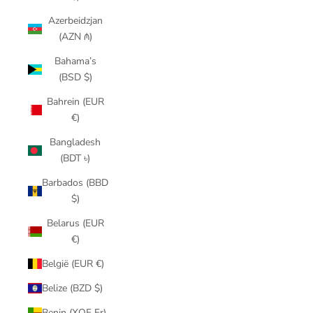
Azerbeidzjan
(AZN ₼)
Bahama’s
(BSD $)
Bahrein (EUR
€)
Bangladesh
(BDT ৳)
Barbados (BBD
$)
Belarus (EUR
€)
België (EUR €)
Belize (BZD $)
Benin (XOF Fr)