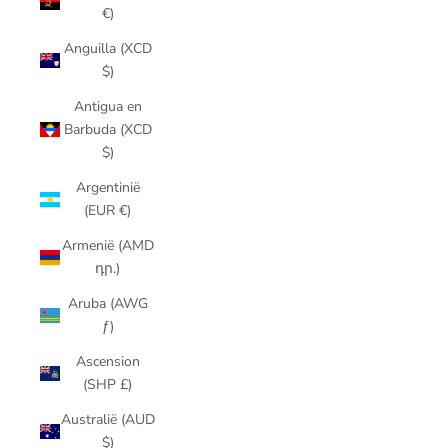
€)
Anguilla (XCD
$)
Antigua en
Barbuda (XCD
$)
Argentinië
(EUR €)
Armenië (AMD
դր.)
Aruba (AWG
ƒ)
Ascension
(SHP £)
Australië (AUD
$)