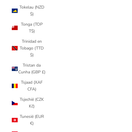
Tokelau (NZD
$)
Tonga (TOP
T$)
Trinidad en
Tobago (TTD
$)
Tristan da
Cunha (GBP £)
Tsjaad (XAF
CFA)
Tsjechië (CZK
Kč)
Tunesië (EUR
€)