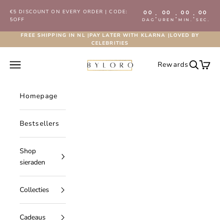
Naar inhoud
€5 DISCOUNT ON EVERY ORDER | CODE:
00
00
00
00
:
:
:
5OFF
DAG
UREN
MIN.
SEC.
FREE SHIPPING IN NL |PAY LATER WITH KLARNA |LOVED BY
CELEBRITIES
Byloro.com
Navigatiemenu openen
Rewards
Zoeken 
Wink
Homepage
Bestsellers
Shop
sieraden
Collecties
Cadeaus