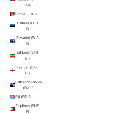
CFA)
Eritrea (EUR €)
Estland (EUR
€)
Eswatini (EUR
€)
Ethiopië (ETB
Br)
Faeröer (DKK
kr.)
Falklandeilanden
(FKP £)
Fiji (FJD $)
Filipijnen (PHP
₱)