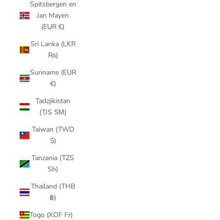
Spitsbergen en
Jan Mayen
(EUR €)
Sri Lanka (LKR
₨)
Suriname (EUR
€)
Tadzjikistan
(TJS ЅМ)
Taiwan (TWD
$)
Tanzania (TZS
Sh)
Thailand (THB
฿)
Togo (XOF Fr)