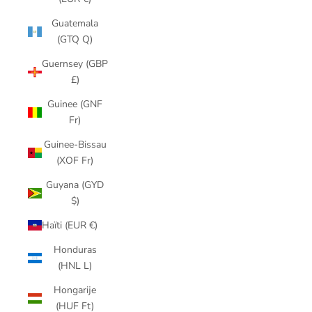
Guatemala
(GTQ Q)
Guernsey (GBP
£)
Guinee (GNF
Fr)
Guinee-Bissau
(XOF Fr)
Guyana (GYD
$)
Haïti (EUR €)
Honduras
(HNL L)
Hongarije
(HUF Ft)