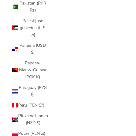
Pakistan (PKR
₨)
Palestijnse
gebieden (ILS
₪)
Panama (USD
$)
Papoea-
Nieuw-Guinea
(PGK K)
Paraguay (PYG
₲)
Peru (PEN S/)
Pitcairneilanden
(NZD $)
Polen (PLN zł)