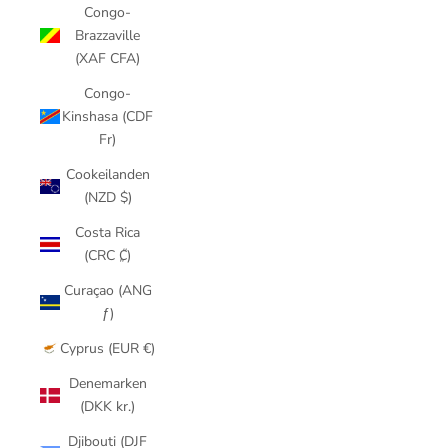
Congo-
Brazzaville
(XAF CFA)
Congo-
Kinshasa (CDF
Fr)
Cookeilanden
(NZD $)
Costa Rica
(CRC ₡)
Curaçao (ANG
ƒ)
Cyprus (EUR €)
Denemarken
(DKK kr.)
Djibouti (DJF