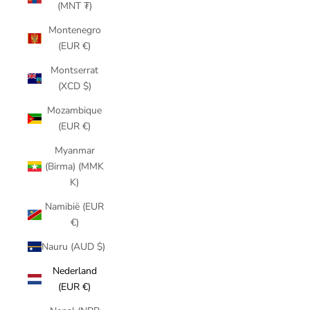
(MNT ₮)
Montenegro
(EUR €)
Montserrat
(XCD $)
Mozambique
(EUR €)
Myanmar
(Birma) (MMK
K)
Namibië (EUR
€)
Nauru (AUD $)
Nederland
(EUR €)