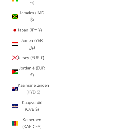
Fr)
Jamaica (JMD
$)
Japan (JPY ¥)
Jemen (YER
﷼)
Jersey (EUR €)
Jordanië (EUR
€)
Kaaimaneilanden
(KYD $)
Kaapverdië
(CVE $)
Kameroen
(XAF CFA)