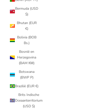
Bermuda (USD
$)
Bhutan (EUR
€)
Bolivia (BOB
Bs.)
Bosnië en
Herzegovina
(BAM КМ)
Botswana
(BWP P)
Brazilië (EUR €)
Brits Indische
Oceaanterritorium
(USD $)