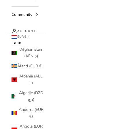
Community
ACCOUNT
EUR €
Land
Afghanistan
(AFN ؋)
Åland (EUR €)
Albanië (ALL
L)
Algerije (DZD
د.ج)
Andorra (EUR
€)
Angola (EUR