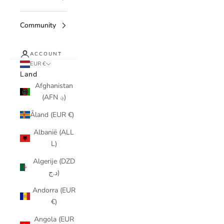
Community
ACCOUNT
EUR €
Land
Afghanistan
(AFN ؋)
Åland (EUR €)
Albanië (ALL
L)
Algerije (DZD
د.ج)
Andorra (EUR
€)
Angola (EUR