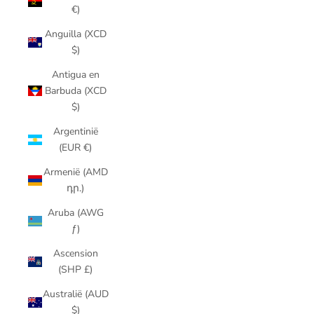
€)
Anguilla (XCD
$)
Antigua en
Barbuda (XCD
$)
Argentinië
(EUR €)
Armenië (AMD
դր.)
Aruba (AWG
ƒ)
Ascension
(SHP £)
Australië (AUD
$)