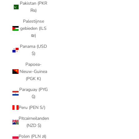
Pakistan (PKR
₨)
Palestijnse
gebieden (ILS
₪)
Panama (USD
$)
Papoea-
Nieuw-Guinea
(PGK K)
Paraguay (PYG
₲)
Peru (PEN S/)
Pitcairneilanden
(NZD $)
Polen (PLN zł)