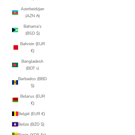
Azerbeidzjan
(AZN ₼)
Bahama’s
(BSD $)
Bahrein (EUR
€)
Bangladesh
(BDT ৳)
Barbados (BBD
$)
Belarus (EUR
€)
België (EUR €)
Belize (BZD $)
Benin (XOF Fr)