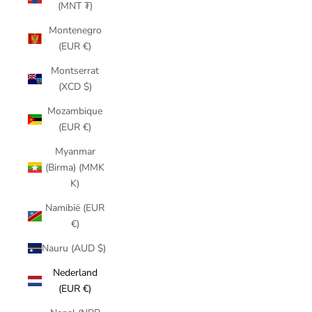
(MNT ₮)
Montenegro
(EUR €)
Montserrat
(XCD $)
Mozambique
(EUR €)
Myanmar
(Birma) (MMK
K)
Namibië (EUR
€)
Nauru (AUD $)
Nederland
(EUR €)