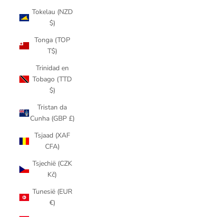
Tokelau (NZD
$)
Tonga (TOP
T$)
Trinidad en
Tobago (TTD
$)
Tristan da
Cunha (GBP £)
Tsjaad (XAF
CFA)
Tsjechië (CZK
Kč)
Tunesië (EUR
€)