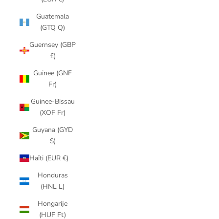
Guatemala
(GTQ Q)
Guernsey (GBP
£)
Guinee (GNF
Fr)
Guinee-Bissau
(XOF Fr)
Guyana (GYD
$)
Haïti (EUR €)
Honduras
(HNL L)
Hongarije
(HUF Ft)