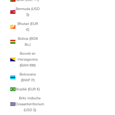
Bermuda (USD
$)
Bhutan (EUR
€)
Bolivia (BOB
Bs.)
Bosnië en
Herzegovina
(BAM КМ)
Botswana
(BWP P)
Brazilië (EUR €)
Brits Indische
Oceaanterritorium
(USD $)