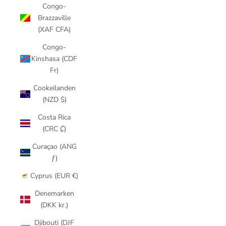
Congo-
Brazzaville
(XAF CFA)
Congo-
Kinshasa (CDF
Fr)
Cookeilanden
(NZD $)
Costa Rica
(CRC ₡)
Curaçao (ANG
ƒ)
Cyprus (EUR €)
Denemarken
(DKK kr.)
Djibouti (DJF