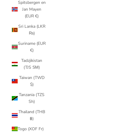
Spitsbergen en
Jan Mayen
(EUR €)
Sri Lanka (LKR
₨)
Suriname (EUR
€)
Tadzjikistan
(TJS ЅМ)
Taiwan (TWD
$)
Tanzania (TZS
Sh)
Thailand (THB
฿)
Togo (XOF Fr)