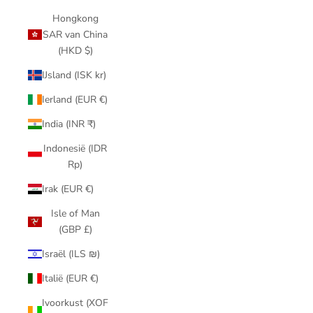
Hongkong
SAR van China
(HKD $)
IJsland (ISK kr)
Ierland (EUR €)
India (INR ₹)
Indonesië (IDR
Rp)
Irak (EUR €)
Isle of Man
(GBP £)
Israël (ILS ₪)
Italië (EUR €)
Ivoorkust (XOF