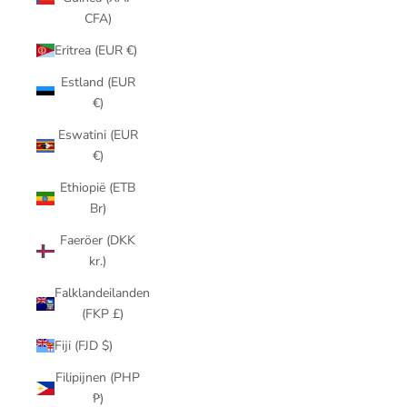
CFA)
Eritrea (EUR €)
Estland (EUR
€)
Eswatini (EUR
€)
Ethiopië (ETB
Br)
Faeröer (DKK
kr.)
Falklandeilanden
(FKP £)
Fiji (FJD $)
Filipijnen (PHP
₱)