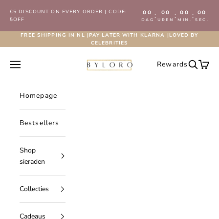
Naar inhoud
€5 DISCOUNT ON EVERY ORDER | CODE:
00
00
00
00
:
:
:
5OFF
DAG
UREN
MIN.
SEC.
FREE SHIPPING IN NL |PAY LATER WITH KLARNA |LOVED BY
CELEBRITIES
Byloro.com
Navigatiemenu openen
Rewards
Zoeken 
Wink
Homepage
Bestsellers
Shop
sieraden
Collecties
Cadeaus