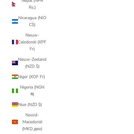
Nepal (NPR
Rs.)
Nicaragua (NIO
C$)
Nieuw-
Caledonië (XPF
Fr)
Nieuw-Zeeland
(NZD $)
Niger (XOF Fr)
Nigeria (NGN
₦)
Niue (NZD $)
Noord-
Macedonië
(MKD ден)