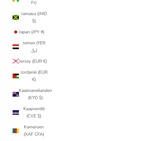
Fr)
Jamaica (JMD
$)
Japan (JPY ¥)
Jemen (YER
﷼)
Jersey (EUR €)
Jordanië (EUR
€)
Kaaimaneilanden
(KYD $)
Kaapverdië
(CVE $)
Kameroen
(XAF CFA)