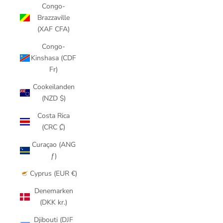
Congo-
Brazzaville
(XAF CFA)
Congo-
Kinshasa (CDF
Fr)
Cookeilanden
(NZD $)
Costa Rica
(CRC ₡)
Curaçao (ANG
ƒ)
Cyprus (EUR €)
Denemarken
(DKK kr.)
Djibouti (DJF