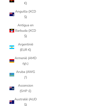
€)
Anguilla (XCD
$)
Antigua en
Barbuda (XCD
$)
Argentinië
(EUR €)
Armenië (AMD
դր.)
Aruba (AWG
ƒ)
Ascension
(SHP £)
Australië (AUD
$)