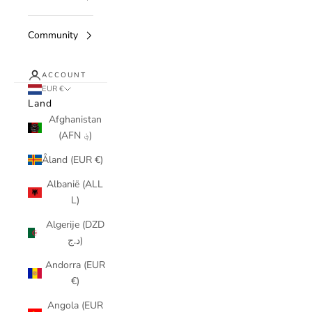
Community
ACCOUNT
EUR €
Land
Afghanistan
(AFN ؋)
Åland (EUR €)
Albanië (ALL
L)
Algerije (DZD
د.ج)
Andorra (EUR
€)
Angola (EUR