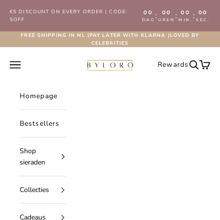
Naar inhoud
€5 DISCOUNT ON EVERY ORDER | CODE:
00
00
00
00
:
:
:
5OFF
DAG
UREN
MIN.
SEC.
FREE SHIPPING IN NL |PAY LATER WITH KLARNA |LOVED BY
CELEBRITIES
Byloro.com
Navigatiemenu openen
Rewards
Zoeken 
Wink
Homepage
Bestsellers
Shop
sieraden
Collecties
Cadeaus