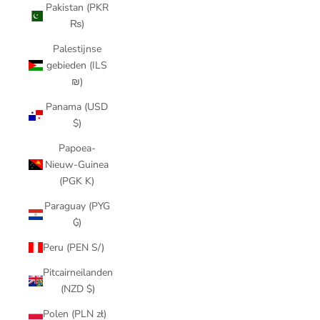
Pakistan (PKR
₨)
Palestijnse
gebieden (ILS
₪)
Panama (USD
$)
Papoea-
Nieuw-Guinea
(PGK K)
Paraguay (PYG
₲)
Peru (PEN S/)
Pitcairneilanden
(NZD $)
Polen (PLN zł)