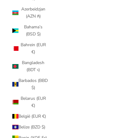
Azerbeidzjan
(AZN ₼)
Bahama’s
(BSD $)
Bahrein (EUR
€)
Bangladesh
(BDT ৳)
Barbados (BBD
$)
Belarus (EUR
€)
België (EUR €)
Belize (BZD $)
Benin (XOF Fr)