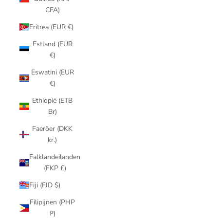
CFA)
Eritrea (EUR €)
Estland (EUR
€)
Eswatini (EUR
€)
Ethiopië (ETB
Br)
Faeröer (DKK
kr.)
Falklandeilanden
(FKP £)
Fiji (FJD $)
Filipijnen (PHP
₱)