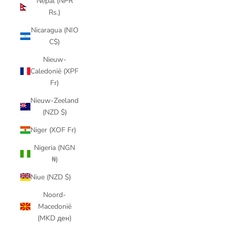
Nepal (NPR
Rs.)
Nicaragua (NIO
C$)
Nieuw-
Caledonië (XPF
Fr)
Nieuw-Zeeland
(NZD $)
Niger (XOF Fr)
Nigeria (NGN
₦)
Niue (NZD $)
Noord-
Macedonië
(MKD ден)