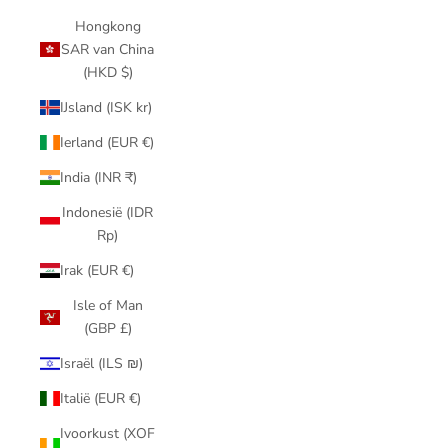
Hongkong
SAR van China
(HKD $)
IJsland (ISK kr)
Ierland (EUR €)
India (INR ₹)
Indonesië (IDR
Rp)
Irak (EUR €)
Isle of Man
(GBP £)
Israël (ILS ₪)
Italië (EUR €)
Ivoorkust (XOF