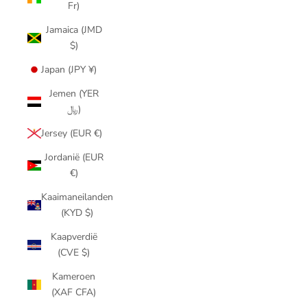
Fr)
Jamaica (JMD
$)
Japan (JPY ¥)
Jemen (YER
﷼)
Jersey (EUR €)
Jordanië (EUR
€)
Kaaimaneilanden
(KYD $)
Kaapverdië
(CVE $)
Kameroen
(XAF CFA)