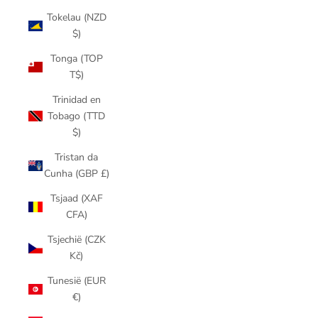
Tokelau (NZD
$)
Tonga (TOP
T$)
Trinidad en
Tobago (TTD
$)
Tristan da
Cunha (GBP £)
Tsjaad (XAF
CFA)
Tsjechië (CZK
Kč)
Tunesië (EUR
€)