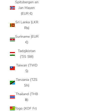
Spitsbergen en
Jan Mayen
(EUR €)
Sri Lanka (LKR
₨)
Suriname (EUR
€)
Tadzjikistan
(TJS ЅМ)
Taiwan (TWD
$)
Tanzania (TZS
Sh)
Thailand (THB
฿)
Togo (XOF Fr)