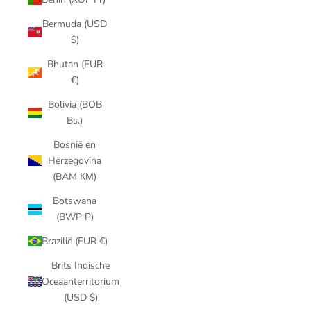
Bermuda (USD
$)
Bhutan (EUR
€)
Bolivia (BOB
Bs.)
Bosnië en
Herzegovina
(BAM КМ)
Botswana
(BWP P)
Brazilië (EUR €)
Brits Indische
Oceaanterritorium
(USD $)