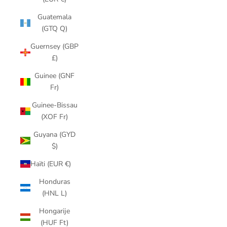
Guatemala
(GTQ Q)
Guernsey (GBP
£)
Guinee (GNF
Fr)
Guinee-Bissau
(XOF Fr)
Guyana (GYD
$)
Haïti (EUR €)
Honduras
(HNL L)
Hongarije
(HUF Ft)