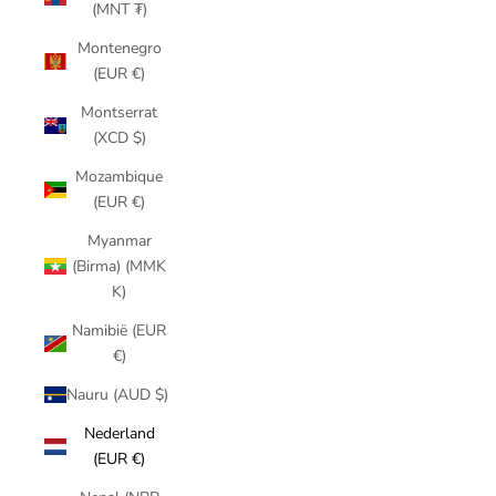
(MNT ₮)
Montenegro
(EUR €)
Montserrat
(XCD $)
Mozambique
(EUR €)
Myanmar
(Birma) (MMK
K)
Namibië (EUR
€)
Nauru (AUD $)
Nederland
(EUR €)