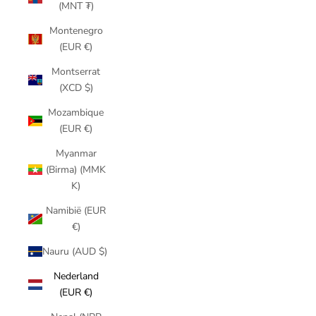
(MNT ₮)
Montenegro
(EUR €)
Montserrat
(XCD $)
Mozambique
(EUR €)
Myanmar
(Birma) (MMK
K)
Namibië (EUR
€)
Nauru (AUD $)
Nederland
(EUR €)