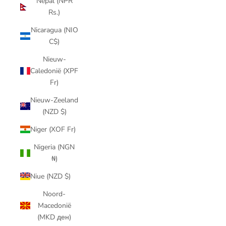
Nepal (NPR
Rs.)
Nicaragua (NIO
C$)
Nieuw-
Caledonië (XPF
Fr)
Nieuw-Zeeland
(NZD $)
Niger (XOF Fr)
Nigeria (NGN
₦)
Niue (NZD $)
Noord-
Macedonië
(MKD ден)