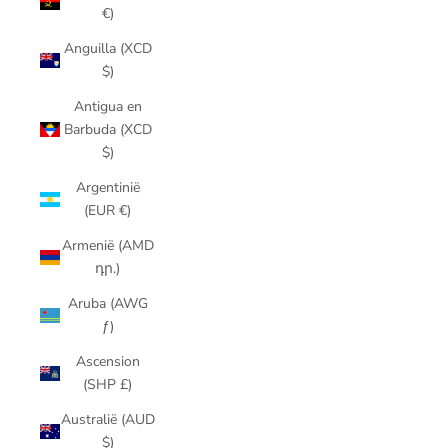
€)
Anguilla (XCD
$)
Antigua en
Barbuda (XCD
$)
Argentinië
(EUR €)
Armenië (AMD
դր.)
Aruba (AWG
ƒ)
Ascension
(SHP £)
Australië (AUD
$)