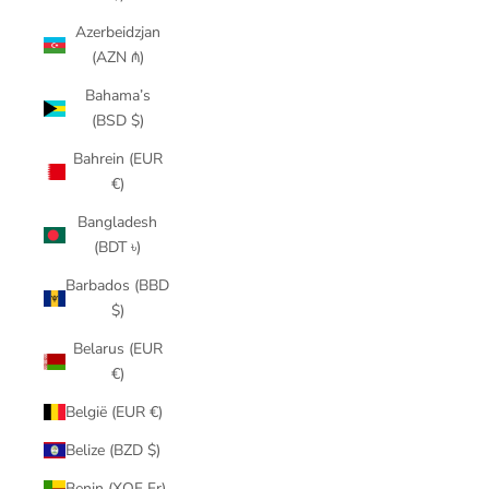
Azerbeidzjan
(AZN ₼)
Bahama’s
(BSD $)
Bahrein (EUR
€)
Bangladesh
(BDT ৳)
Barbados (BBD
$)
Belarus (EUR
€)
België (EUR €)
Belize (BZD $)
Benin (XOF Fr)