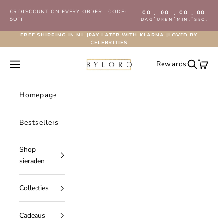
Naar inhoud
€5 DISCOUNT ON EVERY ORDER | CODE:
00
00
00
00
:
:
:
5OFF
DAG
UREN
MIN.
SEC.
FREE SHIPPING IN NL |PAY LATER WITH KLARNA |LOVED BY
CELEBRITIES
Byloro.com
Navigatiemenu openen
Rewards
Zoeken 
Wink
Homepage
Bestsellers
Shop
sieraden
Collecties
Cadeaus