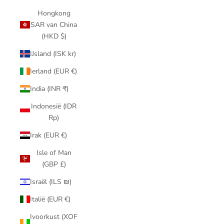
Hongkong
SAR van China
(HKD $)
IJsland (ISK kr)
Ierland (EUR €)
India (INR ₹)
Indonesië (IDR
Rp)
Irak (EUR €)
Isle of Man
(GBP £)
Israël (ILS ₪)
Italië (EUR €)
Ivoorkust (XOF