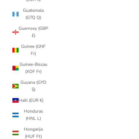
Guatemala
(GTQ Q)
Guernsey (GBP
£)
Guinee (GNF
Fr)
Guinee-Bissau
(XOF Fr)
Guyana (GYD
$)
Haïti (EUR €)
Honduras
(HNL L)
Hongarije
(HUF Ft)