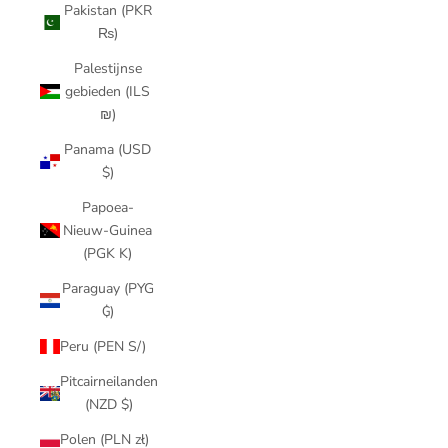
Pakistan (PKR
₨)
Palestijnse
gebieden (ILS
₪)
Panama (USD
$)
Papoea-
Nieuw-Guinea
(PGK K)
Paraguay (PYG
₲)
Peru (PEN S/)
Pitcairneilanden
(NZD $)
Polen (PLN zł)