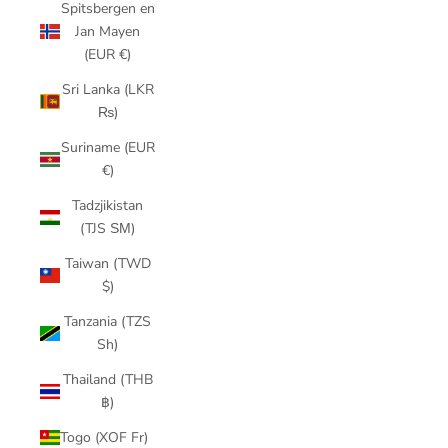
Spitsbergen en
Jan Mayen
(EUR €)
Sri Lanka (LKR
₨)
Suriname (EUR
€)
Tadzjikistan
(TJS ЅМ)
Taiwan (TWD
$)
Tanzania (TZS
Sh)
Thailand (THB
฿)
Togo (XOF Fr)