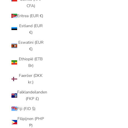
CFA)
Eritrea (EUR €)
Estland (EUR
€)
Eswatini (EUR
€)
Ethiopië (ETB
Br)
Faeröer (DKK
kr.)
Falklandeilanden
(FKP £)
Fiji (FJD $)
Filipijnen (PHP
₱)