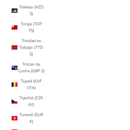
Tokelau (NZD
$)
Tonga (TOP
T$)
Trinidad en
Tobago (TTD
$)
Tristan da
Cunha (GBP £)
Tsjaad (XAF
CFA)
Tsjechië (CZK
Kč)
Tunesië (EUR
€)