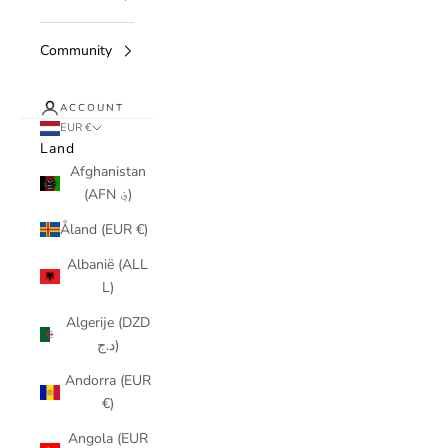
Community
ACCOUNT
EUR €
Land
Afghanistan
(AFN ؋)
Åland (EUR €)
Albanië (ALL
L)
Algerije (DZD
د.ج)
Andorra (EUR
€)
Angola (EUR