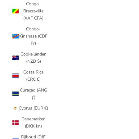
Congo-
Brazzaville
(XAF CFA)
Congo-
Kinshasa (CDF
Fr)
Cookeilanden
(NZD $)
Costa Rica
(CRC ₡)
Curaçao (ANG
ƒ)
Cyprus (EUR €)
Denemarken
(DKK kr.)
Djibouti (DJF