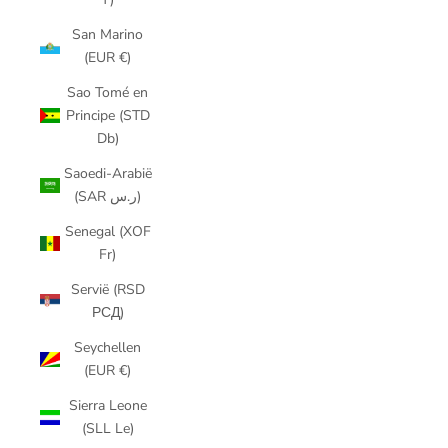
San Marino
(EUR €)
Sao Tomé en
Principe (STD
Db)
Saoedi-Arabië
(SAR ر.س)
Senegal (XOF
Fr)
Servië (RSD
РСД)
Seychellen
(EUR €)
Sierra Leone
(SLL Le)