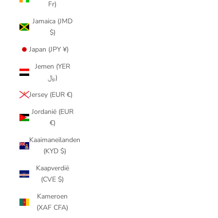
Fr)
Jamaica (JMD
$)
Japan (JPY ¥)
Jemen (YER
﷼)
Jersey (EUR €)
Jordanië (EUR
€)
Kaaimaneilanden
(KYD $)
Kaapverdië
(CVE $)
Kameroen
(XAF CFA)