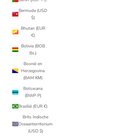
Bermuda (USD
$)
Bhutan (EUR
€)
Bolivia (BOB
Bs.)
Bosnië en
Herzegovina
(BAM КМ)
Botswana
(BWP P)
Brazilië (EUR €)
Brits Indische
Oceaanterritorium
(USD $)