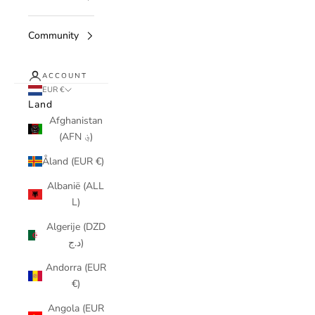
Community
ACCOUNT
EUR €
Land
Afghanistan
(AFN ؋)
Åland (EUR €)
Albanië (ALL
L)
Algerije (DZD
د.ج)
Andorra (EUR
€)
Angola (EUR