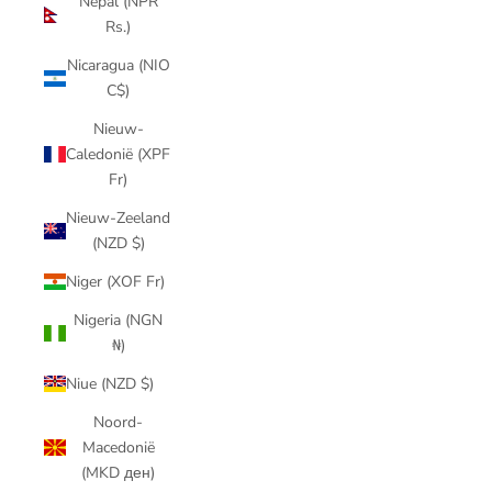
Nepal (NPR
Rs.)
Nicaragua (NIO
C$)
Nieuw-
Caledonië (XPF
Fr)
Nieuw-Zeeland
(NZD $)
Niger (XOF Fr)
Nigeria (NGN
₦)
Niue (NZD $)
Noord-
Macedonië
(MKD ден)