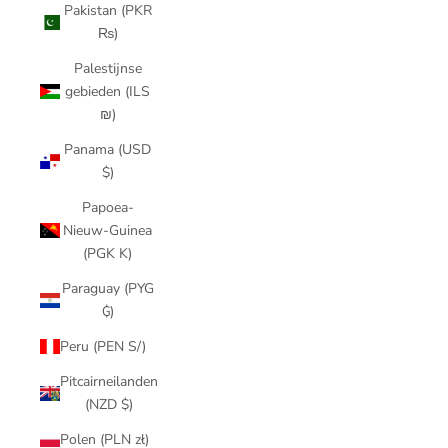
Pakistan (PKR
₨)
Palestijnse
gebieden (ILS
₪)
Panama (USD
$)
Papoea-
Nieuw-Guinea
(PGK K)
Paraguay (PYG
₲)
Peru (PEN S/)
Pitcairneilanden
(NZD $)
Polen (PLN zł)