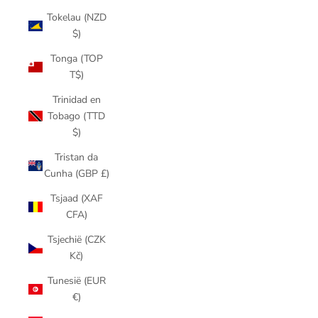
Tokelau (NZD
$)
Tonga (TOP
T$)
Trinidad en
Tobago (TTD
$)
Tristan da
Cunha (GBP £)
Tsjaad (XAF
CFA)
Tsjechië (CZK
Kč)
Tunesië (EUR
€)