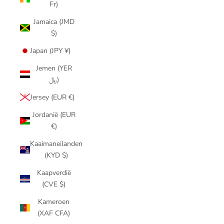
Fr)
Jamaica (JMD
$)
Japan (JPY ¥)
Jemen (YER
﷼)
Jersey (EUR €)
Jordanië (EUR
€)
Kaaimaneilanden
(KYD $)
Kaapverdië
(CVE $)
Kameroen
(XAF CFA)