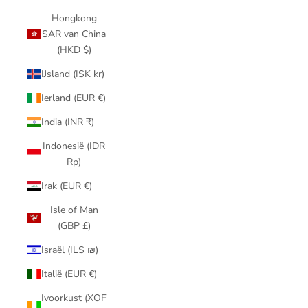
Hongkong
SAR van China
(HKD $)
IJsland (ISK kr)
Ierland (EUR €)
India (INR ₹)
Indonesië (IDR
Rp)
Irak (EUR €)
Isle of Man
(GBP £)
Israël (ILS ₪)
Italië (EUR €)
Ivoorkust (XOF