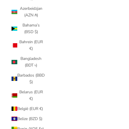
Azerbeidzjan
(AZN ₼)
Bahama’s
(BSD $)
Bahrein (EUR
€)
Bangladesh
(BDT ৳)
Barbados (BBD
$)
Belarus (EUR
€)
België (EUR €)
Belize (BZD $)
Benin (XOF Fr)