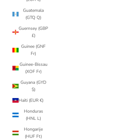
Guatemala
(GTQ Q)
Guernsey (GBP
£)
Guinee (GNF
Fr)
Guinee-Bissau
(XOF Fr)
Guyana (GYD
$)
Haïti (EUR €)
Honduras
(HNL L)
Hongarije
(HUF Ft)