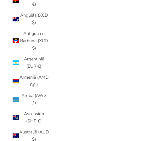
€)
Anguilla (XCD
$)
Antigua en
Barbuda (XCD
$)
Argentinië
(EUR €)
Armenië (AMD
դր.)
Aruba (AWG
ƒ)
Ascension
(SHP £)
Australië (AUD
$)