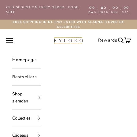
Naar inhoud
€5 DISCOUNT ON EVERY ORDER | CODE:
00
00
00
00
:
:
:
5OFF
DAG
UREN
MIN.
SEC.
FREE SHIPPING IN NL |PAY LATER WITH KLARNA |LOVED BY
CELEBRITIES
Byloro.com
Navigatiemenu openen
Rewards
Zoeken 
Wink
Homepage
Bestsellers
Shop
sieraden
Collecties
Cadeaus