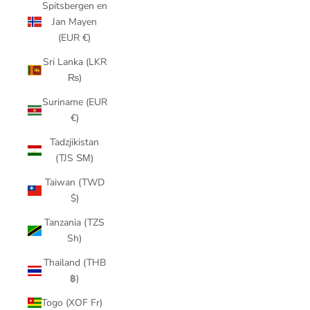
Spitsbergen en
Jan Mayen
(EUR €)
Sri Lanka (LKR
₨)
Suriname (EUR
€)
Tadzjikistan
(TJS ЅМ)
Taiwan (TWD
$)
Tanzania (TZS
Sh)
Thailand (THB
฿)
Togo (XOF Fr)