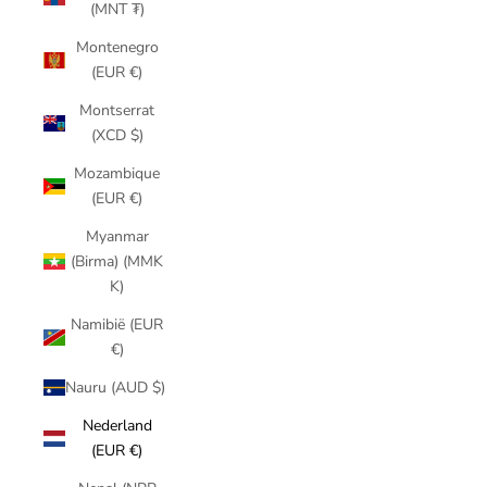
(MNT ₮)
Montenegro
(EUR €)
Montserrat
(XCD $)
Mozambique
(EUR €)
Myanmar
(Birma) (MMK
K)
Namibië (EUR
€)
Nauru (AUD $)
Nederland
(EUR €)