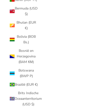
Bermuda (USD
$)
Bhutan (EUR
€)
Bolivia (BOB
Bs.)
Bosnië en
Herzegovina
(BAM КМ)
Botswana
(BWP P)
Brazilië (EUR €)
Brits Indische
Oceaanterritorium
(USD $)