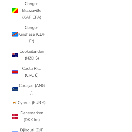
Congo-
Brazzaville
(XAF CFA)
Congo-
Kinshasa (CDF
Fr)
Cookeilanden
(NZD $)
Costa Rica
(CRC ₡)
Curaçao (ANG
ƒ)
Cyprus (EUR €)
Denemarken
(DKK kr.)
Djibouti (DJF