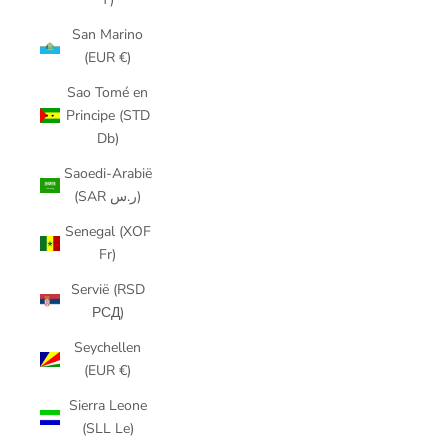
San Marino
(EUR €)
Sao Tomé en
Principe (STD
Db)
Saoedi-Arabië
(SAR ر.س)
Senegal (XOF
Fr)
Servië (RSD
РСД)
Seychellen
(EUR €)
Sierra Leone
(SLL Le)