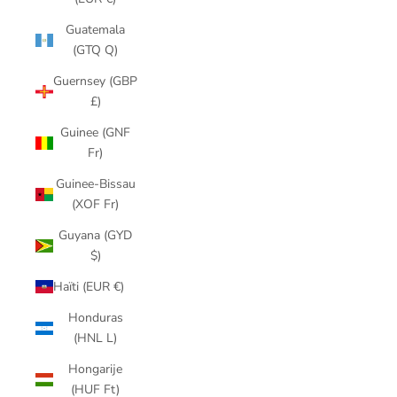
Guatemala
(GTQ Q)
Guernsey (GBP
£)
Guinee (GNF
Fr)
Guinee-Bissau
(XOF Fr)
Guyana (GYD
$)
Haïti (EUR €)
Honduras
(HNL L)
Hongarije
(HUF Ft)