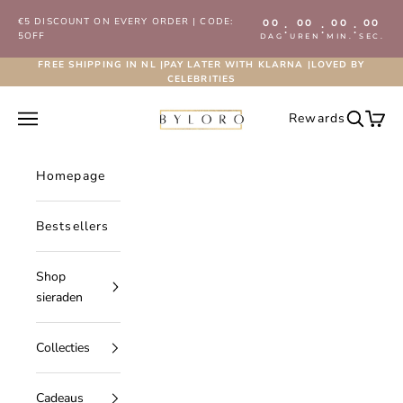
Naar inhoud
€5 DISCOUNT ON EVERY ORDER | CODE:
00
00
00
00
:
:
:
5OFF
DAG
UREN
MIN.
SEC.
FREE SHIPPING IN NL |PAY LATER WITH KLARNA |LOVED BY
CELEBRITIES
Byloro.com
Navigatiemenu openen
Rewards
Zoeken 
Wink
Homepage
Bestsellers
Shop
sieraden
Collecties
Cadeaus