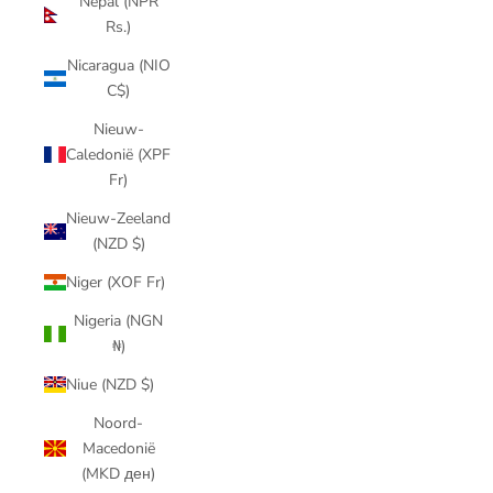
Nepal (NPR
Rs.)
Nicaragua (NIO
C$)
Nieuw-
Caledonië (XPF
Fr)
Nieuw-Zeeland
(NZD $)
Niger (XOF Fr)
Nigeria (NGN
₦)
Niue (NZD $)
Noord-
Macedonië
(MKD ден)