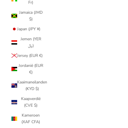
Fr)
Jamaica (JMD
$)
Japan (JPY ¥)
Jemen (YER
﷼)
Jersey (EUR €)
Jordanië (EUR
€)
Kaaimaneilanden
(KYD $)
Kaapverdië
(CVE $)
Kameroen
(XAF CFA)