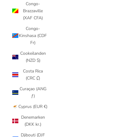
Congo-
Brazzaville
(XAF CFA)
Congo-
Kinshasa (CDF
Fr)
Cookeilanden
(NZD $)
Costa Rica
(CRC ₡)
Curaçao (ANG
ƒ)
Cyprus (EUR €)
Denemarken
(DKK kr.)
Djibouti (DJF