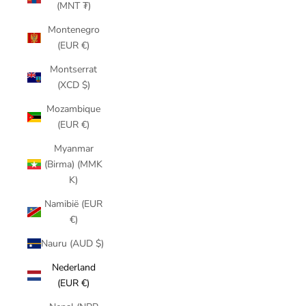
(MNT ₮)
Montenegro
(EUR €)
Montserrat
(XCD $)
Mozambique
(EUR €)
Myanmar
(Birma) (MMK
K)
Namibië (EUR
€)
Nauru (AUD $)
Nederland
(EUR €)