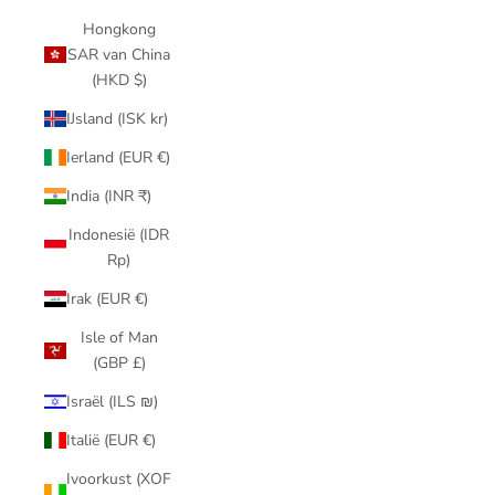
Hongkong
SAR van China
(HKD $)
IJsland (ISK kr)
Ierland (EUR €)
India (INR ₹)
Indonesië (IDR
Rp)
Irak (EUR €)
Isle of Man
(GBP £)
Israël (ILS ₪)
Italië (EUR €)
Ivoorkust (XOF