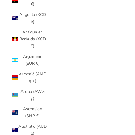
€)
Anguilla (XCD
$)
Antigua en
Barbuda (XCD
$)
Argentinië
(EUR €)
Armenië (AMD
դր.)
Aruba (AWG
ƒ)
Ascension
(SHP £)
Australië (AUD
$)