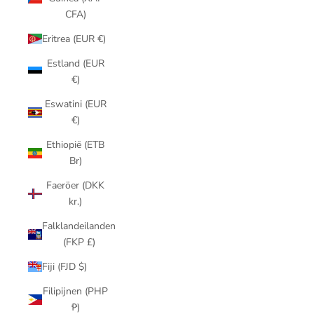
CFA)
Eritrea (EUR €)
Estland (EUR
€)
Eswatini (EUR
€)
Ethiopië (ETB
Br)
Faeröer (DKK
kr.)
Falklandeilanden
(FKP £)
Fiji (FJD $)
Filipijnen (PHP
₱)