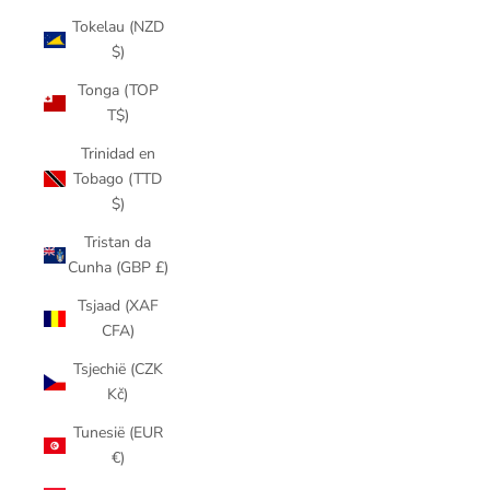
Tokelau (NZD
$)
Tonga (TOP
T$)
Trinidad en
Tobago (TTD
$)
Tristan da
Cunha (GBP £)
Tsjaad (XAF
CFA)
Tsjechië (CZK
Kč)
Tunesië (EUR
€)