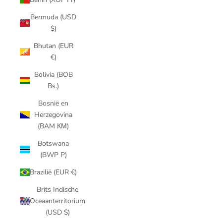
Bermuda (USD
$)
Bhutan (EUR
€)
Bolivia (BOB
Bs.)
Bosnië en
Herzegovina
(BAM КМ)
Botswana
(BWP P)
Brazilië (EUR €)
Brits Indische
Oceaanterritorium
(USD $)