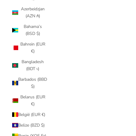
Azerbeidzjan
(AZN ₼)
Bahama’s
(BSD $)
Bahrein (EUR
€)
Bangladesh
(BDT ৳)
Barbados (BBD
$)
Belarus (EUR
€)
België (EUR €)
Belize (BZD $)
Benin (XOF Fr)