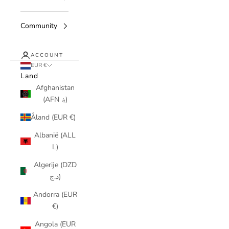
Community
ACCOUNT
EUR €
Land
Afghanistan
(AFN ؋)
Åland (EUR €)
Albanië (ALL
L)
Algerije (DZD
د.ج)
Andorra (EUR
€)
Angola (EUR