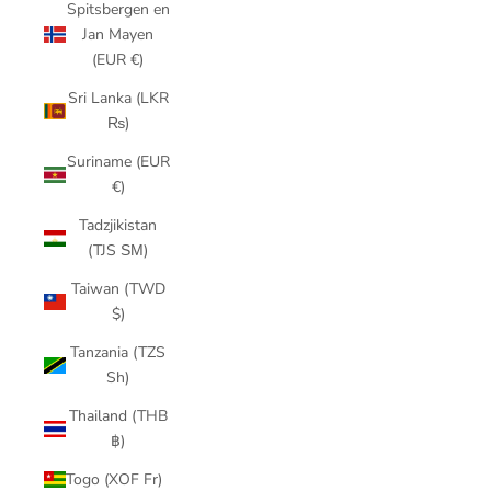
Spitsbergen en
Jan Mayen
(EUR €)
Sri Lanka (LKR
₨)
Suriname (EUR
€)
Tadzjikistan
(TJS ЅМ)
Taiwan (TWD
$)
Tanzania (TZS
Sh)
Thailand (THB
฿)
Togo (XOF Fr)