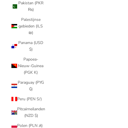
Pakistan (PKR
₨)
Palestijnse
gebieden (ILS
₪)
Panama (USD
$)
Papoea-
Nieuw-Guinea
(PGK K)
Paraguay (PYG
₲)
Peru (PEN S/)
Pitcairneilanden
(NZD $)
Polen (PLN zł)