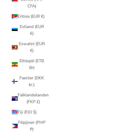
CFA)
Eritrea (EUR €)
Estland (EUR
€)
Eswatini (EUR
€)
Ethiopië (ETB
Br)
Faeröer (DKK
kr.)
Falklandeilanden
(FKP £)
Fiji (FJD $)
Filipijnen (PHP
₱)