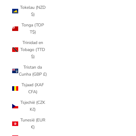
Tokelau (NZD
$)
Tonga (TOP
T$)
Trinidad en
Tobago (TTD
$)
Tristan da
Cunha (GBP £)
Tsjaad (XAF
CFA)
Tsjechië (CZK
Kč)
Tunesië (EUR
€)