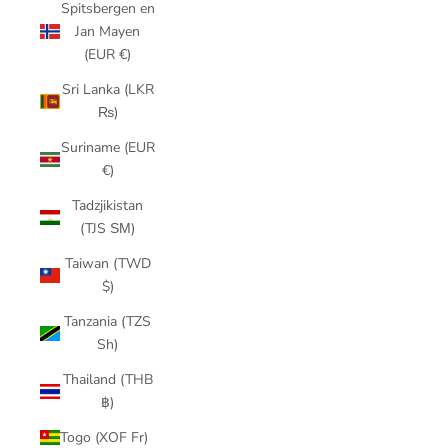
Spitsbergen en
Jan Mayen
(EUR €)
Sri Lanka (LKR
₨)
Suriname (EUR
€)
Tadzjikistan
(TJS ЅМ)
Taiwan (TWD
$)
Tanzania (TZS
Sh)
Thailand (THB
฿)
Togo (XOF Fr)