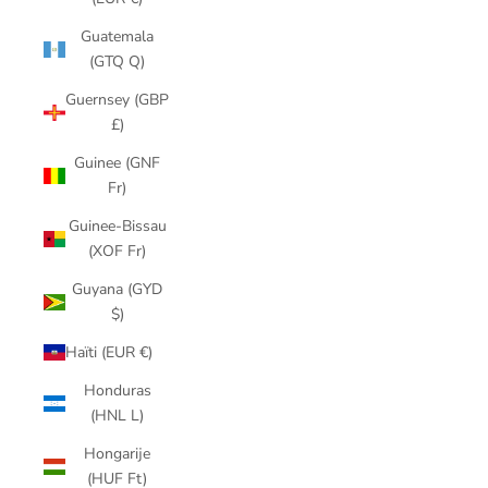
Guatemala
(GTQ Q)
Guernsey (GBP
£)
Guinee (GNF
Fr)
Guinee-Bissau
(XOF Fr)
Guyana (GYD
$)
Haïti (EUR €)
Honduras
(HNL L)
Hongarije
(HUF Ft)