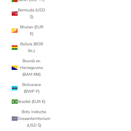
Bermuda (USD
$)
Bhutan (EUR
€)
Bolivia (BOB
Bs.)
Bosnië en
Herzegovina
(BAM КМ)
Botswana
(BWP P)
Brazilië (EUR €)
Brits Indische
Oceaanterritorium
(USD $)