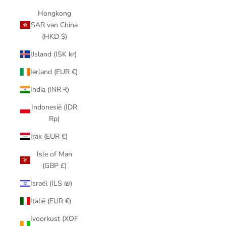
Hongkong
SAR van China
(HKD $)
IJsland (ISK kr)
Ierland (EUR €)
India (INR ₹)
Indonesië (IDR
Rp)
Irak (EUR €)
Isle of Man
(GBP £)
Israël (ILS ₪)
Italië (EUR €)
Ivoorkust (XOF