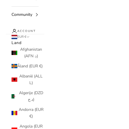
Community
ACCOUNT
EUR €
Land
Afghanistan
(AFN ؋)
Åland (EUR €)
Albanië (ALL
L)
Algerije (DZD
د.ج)
Andorra (EUR
€)
Angola (EUR