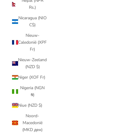
Nepal (NPR
Rs.)
Nicaragua (NIO
C$)
Nieuw-
Caledonië (XPF
Fr)
Nieuw-Zeeland
(NZD $)
Niger (XOF Fr)
Nigeria (NGN
₦)
Niue (NZD $)
Noord-
Macedonië
(MKD ден)