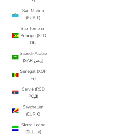
San Marino
(EUR €)
Sao Tomé en
Principe (STD
Db)
Saoedi-Arabië
(SAR ر.س)
Senegal (XOF
Fr)
Servië (RSD
РСД)
Seychellen
(EUR €)
Sierra Leone
(SLL Le)