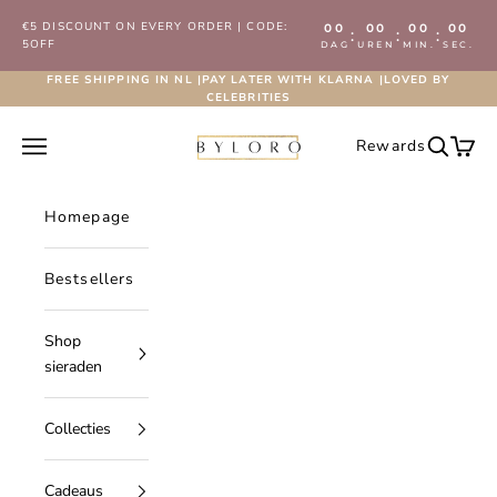
Naar inhoud
€5 DISCOUNT ON EVERY ORDER | CODE:
00
00
00
00
:
:
:
5OFF
DAG
UREN
MIN.
SEC.
FREE SHIPPING IN NL |PAY LATER WITH KLARNA |LOVED BY
CELEBRITIES
Byloro.com
Navigatiemenu openen
Rewards
Zoeken 
Wink
Homepage
Bestsellers
Shop
sieraden
Collecties
Cadeaus