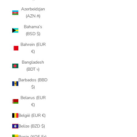
Azerbeidzjan
(AZN ₼)
Bahama’s
(BSD $)
Bahrein (EUR
€)
Bangladesh
(BDT ৳)
Barbados (BBD
$)
Belarus (EUR
€)
België (EUR €)
Belize (BZD $)
Benin (XOF Fr)