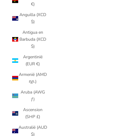
€)
Anguilla (XCD
$)
Antigua en
Barbuda (XCD
$)
Argentinië
(EUR €)
Armenië (AMD
դր.)
Aruba (AWG
ƒ)
Ascension
(SHP £)
Australië (AUD
$)