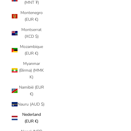
(MNT ₮)
Montenegro
(EUR €)
Montserrat
(XCD $)
Mozambique
(EUR €)
Myanmar
(Birma) (MMK
K)
Namibië (EUR
€)
Nauru (AUD $)
Nederland
(EUR €)