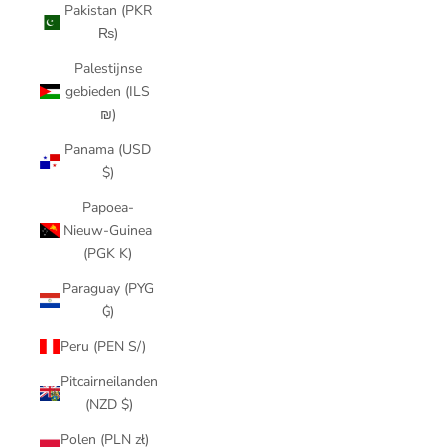
Pakistan (PKR
₨)
Palestijnse
gebieden (ILS
₪)
Panama (USD
$)
Papoea-
Nieuw-Guinea
(PGK K)
Paraguay (PYG
₲)
Peru (PEN S/)
Pitcairneilanden
(NZD $)
Polen (PLN zł)