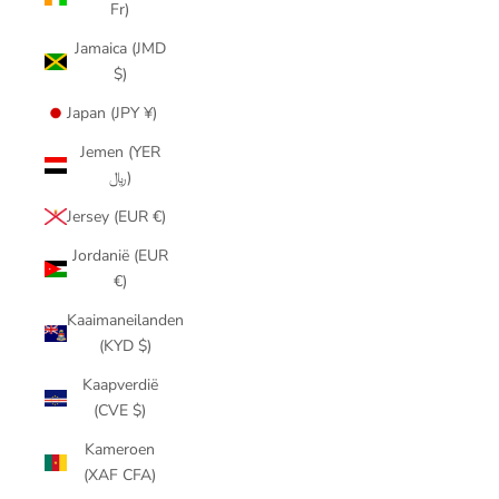
Fr)
Jamaica (JMD
$)
Japan (JPY ¥)
Jemen (YER
﷼)
Jersey (EUR €)
Jordanië (EUR
€)
Kaaimaneilanden
(KYD $)
Kaapverdië
(CVE $)
Kameroen
(XAF CFA)