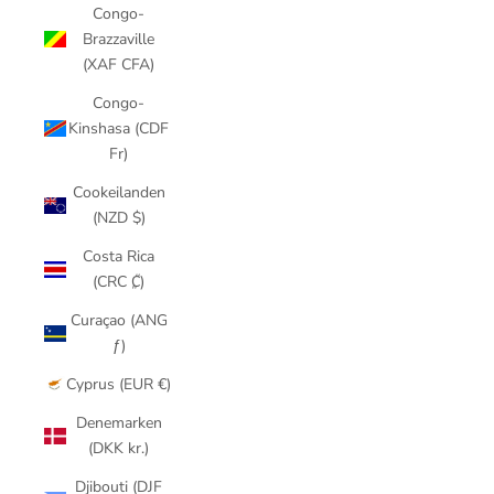
Congo-
Brazzaville
(XAF CFA)
Congo-
Kinshasa (CDF
Fr)
Cookeilanden
(NZD $)
Costa Rica
(CRC ₡)
Curaçao (ANG
ƒ)
Cyprus (EUR €)
Denemarken
(DKK kr.)
Djibouti (DJF