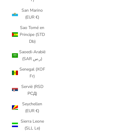
San Marino
(EUR €)
Sao Tomé en
Principe (STD
Db)
Saoedi-Arabië
(SAR ر.س)
Senegal (XOF
Fr)
Servië (RSD
РСД)
Seychellen
(EUR €)
Sierra Leone
(SLL Le)