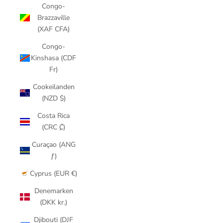
Congo-
Brazzaville
(XAF CFA)
Congo-
Kinshasa (CDF
Fr)
Cookeilanden
(NZD $)
Costa Rica
(CRC ₡)
Curaçao (ANG
ƒ)
Cyprus (EUR €)
Denemarken
(DKK kr.)
Djibouti (DJF