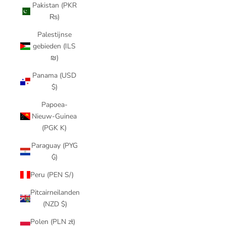
Pakistan (PKR
₨)
Palestijnse
gebieden (ILS
₪)
Panama (USD
$)
Papoea-
Nieuw-Guinea
(PGK K)
Paraguay (PYG
₲)
Peru (PEN S/)
Pitcairneilanden
(NZD $)
Polen (PLN zł)