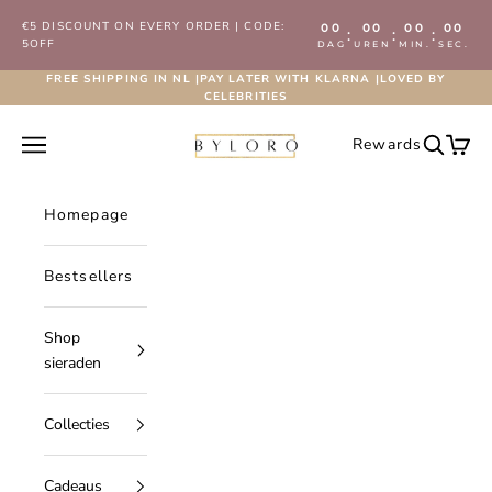
Naar inhoud
€5 DISCOUNT ON EVERY ORDER | CODE:
00
00
00
00
:
:
:
5OFF
DAG
UREN
MIN.
SEC.
FREE SHIPPING IN NL |PAY LATER WITH KLARNA |LOVED BY
CELEBRITIES
Byloro.com
Navigatiemenu openen
Rewards
Zoeken 
Wink
Homepage
Bestsellers
Shop
sieraden
Collecties
Cadeaus