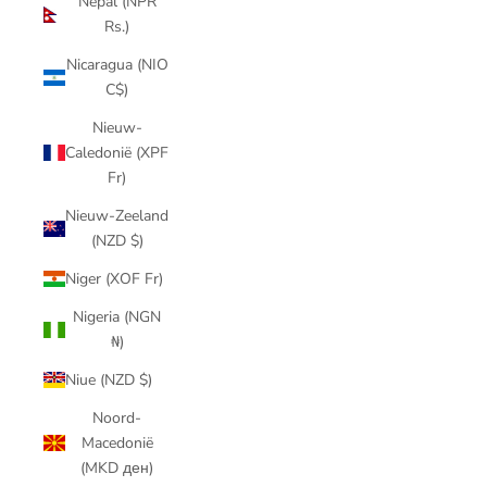
Nepal (NPR
Rs.)
Nicaragua (NIO
C$)
Nieuw-
Caledonië (XPF
Fr)
Nieuw-Zeeland
(NZD $)
Niger (XOF Fr)
Nigeria (NGN
₦)
Niue (NZD $)
Noord-
Macedonië
(MKD ден)