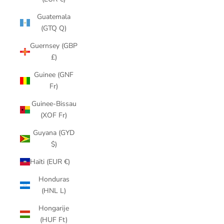
Guatemala
(GTQ Q)
Guernsey (GBP
£)
Guinee (GNF
Fr)
Guinee-Bissau
(XOF Fr)
Guyana (GYD
$)
Haïti (EUR €)
Honduras
(HNL L)
Hongarije
(HUF Ft)