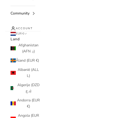
Community
ACCOUNT
EUR €
Land
Afghanistan
(AFN ؋)
Åland (EUR €)
Albanië (ALL
L)
Algerije (DZD
د.ج)
Andorra (EUR
€)
Angola (EUR