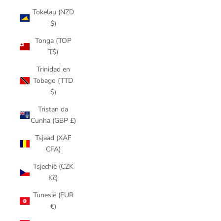
Tokelau (NZD
$)
Tonga (TOP
T$)
Trinidad en
Tobago (TTD
$)
Tristan da
Cunha (GBP £)
Tsjaad (XAF
CFA)
Tsjechië (CZK
Kč)
Tunesië (EUR
€)