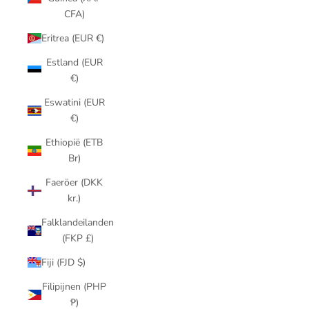
CFA)
Eritrea (EUR €)
Estland (EUR
€)
Eswatini (EUR
€)
Ethiopië (ETB
Br)
Faeröer (DKK
kr.)
Falklandeilanden
(FKP £)
Fiji (FJD $)
Filipijnen (PHP
₱)