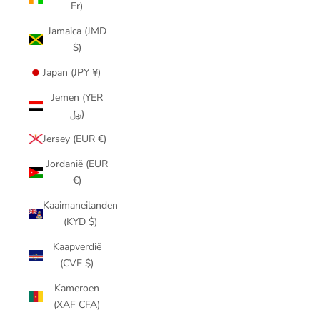
Fr)
Jamaica (JMD
$)
Japan (JPY ¥)
Jemen (YER
﷼)
Jersey (EUR €)
Jordanië (EUR
€)
Kaaimaneilanden
(KYD $)
Kaapverdië
(CVE $)
Kameroen
(XAF CFA)