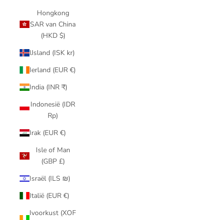
Hongkong
SAR van China
(HKD $)
IJsland (ISK kr)
Ierland (EUR €)
India (INR ₹)
Indonesië (IDR
Rp)
Irak (EUR €)
Isle of Man
(GBP £)
Israël (ILS ₪)
Italië (EUR €)
Ivoorkust (XOF