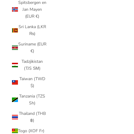
Spitsbergen en
Jan Mayen
(EUR €)
Sri Lanka (LKR
₨)
Suriname (EUR
€)
Tadzjikistan
(TJS ЅМ)
Taiwan (TWD
$)
Tanzania (TZS
Sh)
Thailand (THB
฿)
Togo (XOF Fr)