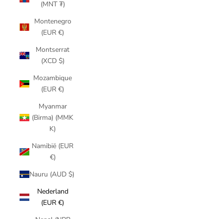
(MNT ₮)
Montenegro
(EUR €)
Montserrat
(XCD $)
Mozambique
(EUR €)
Myanmar
(Birma) (MMK
K)
Namibië (EUR
€)
Nauru (AUD $)
Nederland
(EUR €)