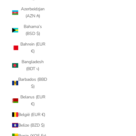
Azerbeidzjan
(AZN ₼)
Bahama’s
(BSD $)
Bahrein (EUR
€)
Bangladesh
(BDT ৳)
Barbados (BBD
$)
Belarus (EUR
€)
België (EUR €)
Belize (BZD $)
Benin (XOF Fr)