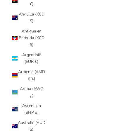
€)
Anguilla (XCD
$)
Antigua en
Barbuda (XCD
$)
Argentinië
(EUR €)
Armenië (AMD
դր.)
Aruba (AWG
ƒ)
Ascension
(SHP £)
Australië (AUD
$)