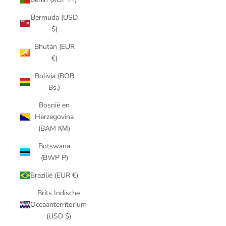
Bermuda (USD
$)
Bhutan (EUR
€)
Bolivia (BOB
Bs.)
Bosnië en
Herzegovina
(BAM КМ)
Botswana
(BWP P)
Brazilië (EUR €)
Brits Indische
Oceaanterritorium
(USD $)