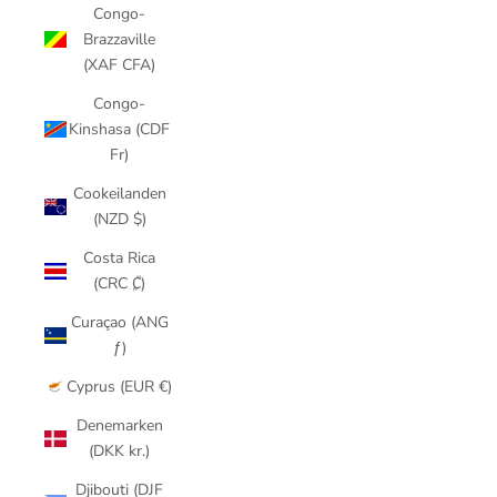
Congo-
Brazzaville
(XAF CFA)
Congo-
Kinshasa (CDF
Fr)
Cookeilanden
(NZD $)
Costa Rica
(CRC ₡)
Curaçao (ANG
ƒ)
Cyprus (EUR €)
Denemarken
(DKK kr.)
Djibouti (DJF