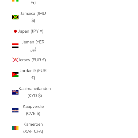
Fr)
Jamaica (JMD
$)
Japan (JPY ¥)
Jemen (YER
﷼)
Jersey (EUR €)
Jordanië (EUR
€)
Kaaimaneilanden
(KYD $)
Kaapverdië
(CVE $)
Kameroen
(XAF CFA)