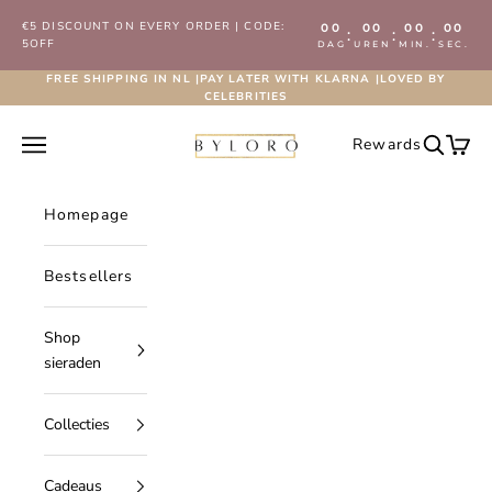
Naar inhoud
€5 DISCOUNT ON EVERY ORDER | CODE:
00
00
00
00
:
:
:
5OFF
DAG
UREN
MIN.
SEC.
FREE SHIPPING IN NL |PAY LATER WITH KLARNA |LOVED BY
CELEBRITIES
Byloro.com
Navigatiemenu openen
Rewards
Zoeken 
Wink
Homepage
Bestsellers
Shop
sieraden
Collecties
Cadeaus