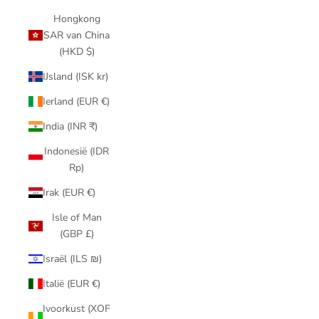
Hongkong
SAR van China
(HKD $)
IJsland (ISK kr)
Ierland (EUR €)
India (INR ₹)
Indonesië (IDR
Rp)
Irak (EUR €)
Isle of Man
(GBP £)
Israël (ILS ₪)
Italië (EUR €)
Ivoorkust (XOF