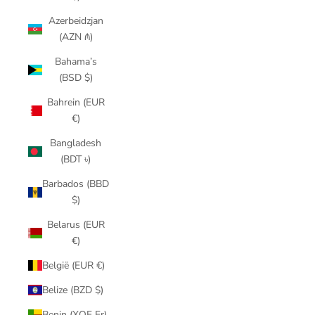
Azerbeidzjan
(AZN ₼)
Bahama’s
(BSD $)
Bahrein (EUR
€)
Bangladesh
(BDT ৳)
Barbados (BBD
$)
Belarus (EUR
€)
België (EUR €)
Belize (BZD $)
Benin (XOF Fr)