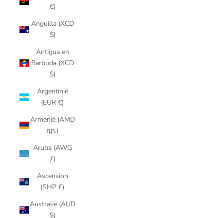
€)
Anguilla (XCD
$)
Antigua en
Barbuda (XCD
$)
Argentinië
(EUR €)
Armenië (AMD
դր.)
Aruba (AWG
ƒ)
Ascension
(SHP £)
Australië (AUD
$)