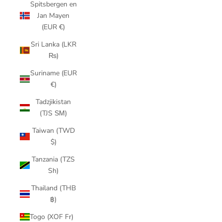
Spitsbergen en
Jan Mayen
(EUR €)
Sri Lanka (LKR
₨)
Suriname (EUR
€)
Tadzjikistan
(TJS ЅМ)
Taiwan (TWD
$)
Tanzania (TZS
Sh)
Thailand (THB
฿)
Togo (XOF Fr)