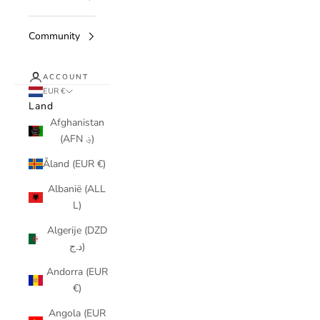
Community
ACCOUNT
EUR €
Land
Afghanistan
(AFN ؋)
Åland (EUR €)
Albanië (ALL
L)
Algerije (DZD
د.ج)
Andorra (EUR
€)
Angola (EUR