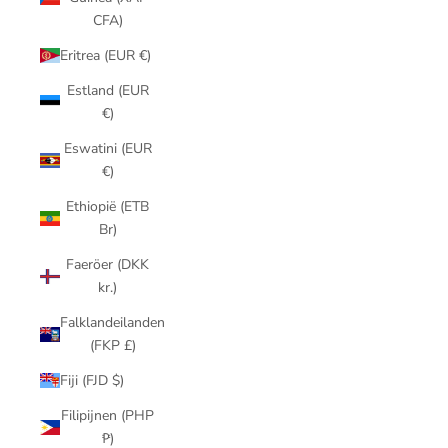
CFA)
Eritrea (EUR €)
Estland (EUR
€)
Eswatini (EUR
€)
Ethiopië (ETB
Br)
Faeröer (DKK
kr.)
Falklandeilanden
(FKP £)
Fiji (FJD $)
Filipijnen (PHP
₱)