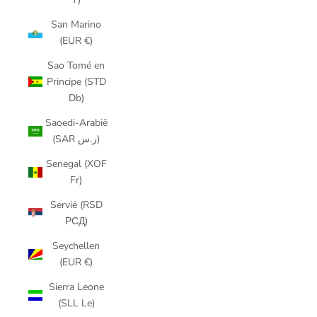
San Marino
(EUR €)
Sao Tomé en
Principe (STD
Db)
Saoedi-Arabië
(SAR ر.س)
Senegal (XOF
Fr)
Servië (RSD
РСД)
Seychellen
(EUR €)
Sierra Leone
(SLL Le)