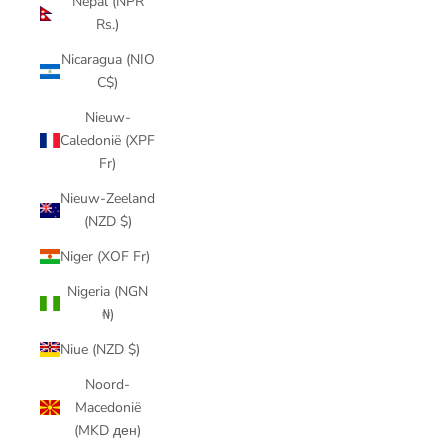
Nepal (NPR
Rs.)
Nicaragua (NIO
C$)
Nieuw-
Caledonië (XPF
Fr)
Nieuw-Zeeland
(NZD $)
Niger (XOF Fr)
Nigeria (NGN
₦)
Niue (NZD $)
Noord-
Macedonië
(MKD ден)