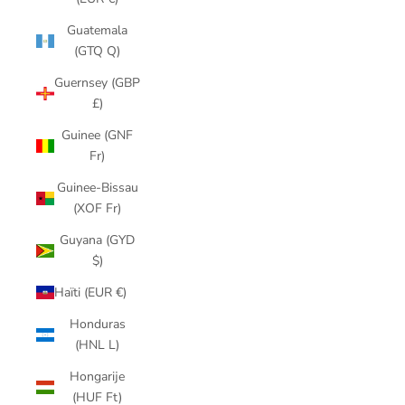
Guatemala
(GTQ Q)
Guernsey (GBP
£)
Guinee (GNF
Fr)
Guinee-Bissau
(XOF Fr)
Guyana (GYD
$)
Haïti (EUR €)
Honduras
(HNL L)
Hongarije
(HUF Ft)