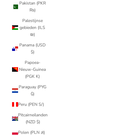
Pakistan (PKR
₨)
Palestijnse
gebieden (ILS
₪)
Panama (USD
$)
Papoea-
Nieuw-Guinea
(PGK K)
Paraguay (PYG
₲)
Peru (PEN S/)
Pitcairneilanden
(NZD $)
Polen (PLN zł)