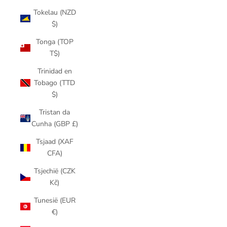
Tokelau (NZD
$)
Tonga (TOP
T$)
Trinidad en
Tobago (TTD
$)
Tristan da
Cunha (GBP £)
Tsjaad (XAF
CFA)
Tsjechië (CZK
Kč)
Tunesië (EUR
€)