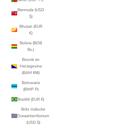
Bermuda (USD
$)
Bhutan (EUR
€)
Bolivia (BOB
Bs.)
Bosnië en
Herzegovina
(BAM КМ)
Botswana
(BWP P)
Brazilië (EUR €)
Brits Indische
Oceaanterritorium
(USD $)