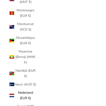
(MNT ₮)
Montenegro
(EUR €)
Montserrat
(XCD $)
Mozambique
(EUR €)
Myanmar
(Birma) (MMK
K)
Namibië (EUR
€)
Nauru (AUD $)
Nederland
(EUR €)