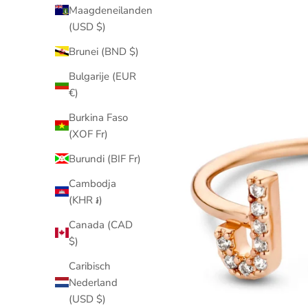
Maagdeneilanden
(USD $)
Brunei (BND $)
Bulgarije (EUR
€)
Burkina Faso
(XOF Fr)
Burundi (BIF Fr)
Cambodja
(KHR ៛)
Canada (CAD
$)
Caribisch
Nederland
(USD $)