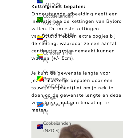
(AUD $)
Kettingmaat bepalen:
Onderstaande afbeelding geeft een
Cocoseilanden
indicatie hoe de kettingen van Byloro
(AUD $)
vallen. De meeste kettingen
Colombia (EUR
van Byloro hebben extra oogjes bij
€)
de sluiting, waardoor ze een aantal
centimeter groter gemaakt kunnen
Comoren (KMF
worden (+/- 5cm).
Fr)
Congo-
Je kunt de gewenste lengte voor
Brazzaville
jezelf makkelijk bepalen door een
(XAF CFA)
touwtje of (meet)lint om je nek te
doen op de gewenste lengte en deze
Congo-
vervolgens met een liniaal op te
Kinshasa (CDF
meten.
Fr)
Cookeilanden
(NZD $)