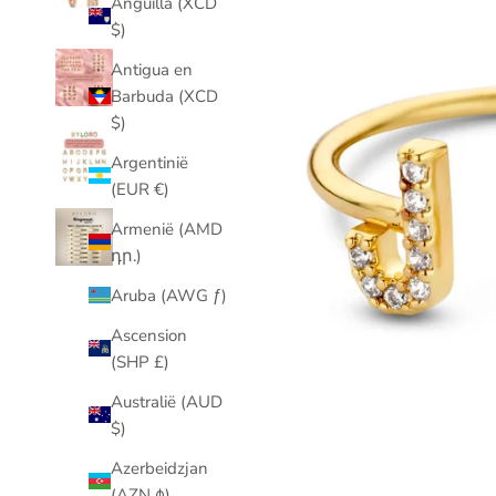
Anguilla (XCD
$)
Antigua en
Barbuda (XCD
$)
Argentinië
(EUR €)
Armenië (AMD
դր.)
Aruba (AWG ƒ)
Ascension
(SHP £)
Australië (AUD
$)
Azerbeidzjan
(AZN ₼)