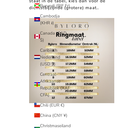
staat in de tabel, kies dan voor de
Burundi (BIF Fr)
dichtstbijzijnde (grotere) maat..
Cambodja
(KHR ៛)
Canada (CAD
$)
Caribisch
Nederland
(USD $)
Centraal-
Afrikaanse
Republiek (XAF
CFA)
Chili (EUR €)
China (CNY ¥)
Christmaseiland