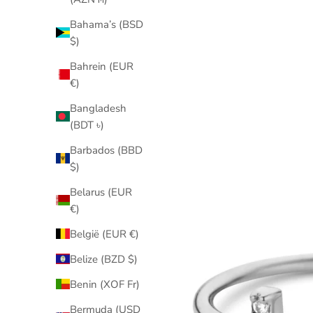
Bahama’s (BSD
$)
Bahrein (EUR
€)
Bangladesh
(BDT ৳)
Barbados (BBD
$)
Belarus (EUR
€)
België (EUR €)
Belize (BZD $)
Benin (XOF Fr)
Bermuda (USD