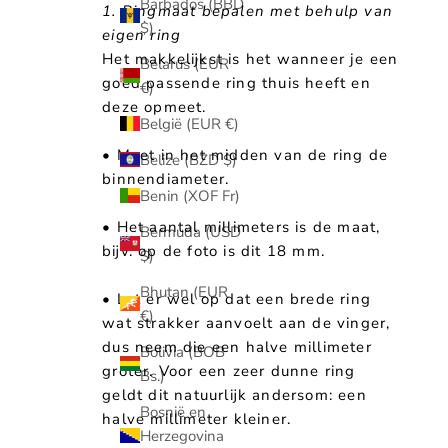
Barbados (BBD
1. Ringmaat bepalen met behulp van
$)
eigen ring
Het makkelijkst is het wanneer je een
Belarus (EUR
goed passende ring thuis heeft en
€)
deze opmeet.
België (EUR €)
• Meet in het midden van de ring de
Belize (BZD $)
binnendiameter.
Benin (XOF Fr)
• Het aantal millimeters is de maat,
Bermuda (USD
bijv. op de foto is dit 18 mm.
$)
Bhutan (EUR
• Let er wel op dat een brede ring
€)
wat strakker aanvoelt aan de vinger,
dus neem die een halve millimeter
Bolivia (BOB
groter. Voor een zeer dunne ring
Bs.)
geldt dit natuurlijk andersom: een
Bosnië en
halve millimeter kleiner.
Herzegovina