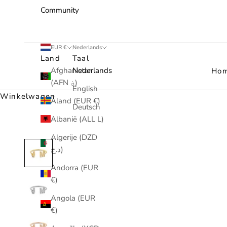
Community
EUR €
Nederlands
Land
Taal
Afghanistan
Nederlands
Ho
(AFN ؋)
English
Winkelwagen
Åland (EUR €)
Deutsch
Albanië (ALL L)
Algerije (DZD
د.ج)
Andorra (EUR
€)
Angola (EUR
€)