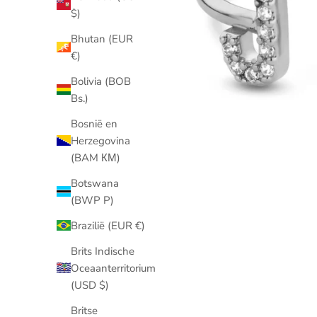
$)
Bhutan (EUR
€)
Bolivia (BOB
Bs.)
Bosnië en
Herzegovina
(BAM КМ)
Botswana
(BWP P)
Brazilië (EUR €)
Brits Indische
Oceaanterritorium
(USD $)
Britse