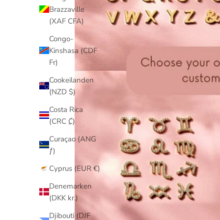
Brazzaville
(XAF CFA)
Congo-
Kinshasa (CDF
Fr)
Cookeilanden
(NZD $)
Costa Rica
(CRC ₡)
Curaçao (ANG
ƒ)
Cyprus (EUR €)
Denemarken
(DKK kr.)
Djibouti (DJF