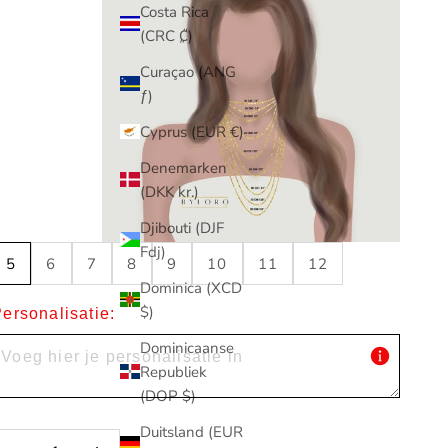
Costa Rica
(CRC ₡)
Curaçao (ANG
ƒ)
Cyprus (EUR €)
Denemarken
(DKK kr.)
Djibouti (DJF
Fdj)
5
6
7
8
9
10
11
12
Dominica (XCD
$)
ersonalisatie:
Dominicaanse
Republiek
(DOP $)
Duitsland (EUR
antal verlagen
Aantal verlagen