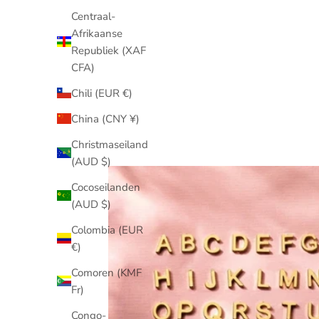
Centraal-
Afrikaanse
Republiek (XAF
CFA)
Chili (EUR €)
China (CNY ¥)
Christmaseiland
(AUD $)
Cocoseilanden
(AUD $)
Colombia (EUR
€)
Comoren (KMF
Fr)
Congo-