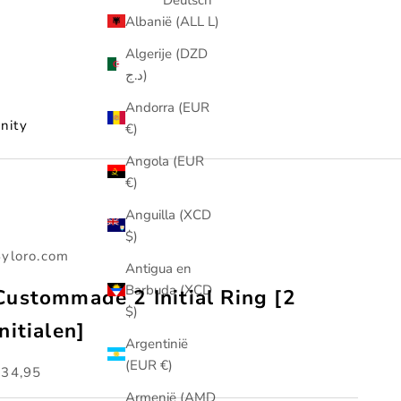
Albanië (ALL L)
Algerije (DZD
د.ج)
Andorra (EUR
nity
€)
Angola (EUR
€)
Anguilla (XCD
$)
yloro.com
Antigua en
Barbuda (XCD
Custommade 2 Initial Ring [2
$)
initialen]
Argentinië
(EUR €)
anbiedingsprijs
€34,95
Armenië (AMD