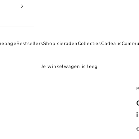
mepage
Bestsellers
Shop sieraden
Collecties
Cadeaus
Commu
Je winkelwagen is leeg
B
A