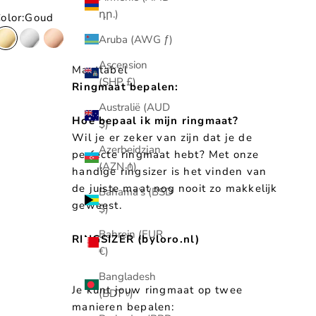
դր.)
olor:
Goud
Aruba (AWG ƒ)
Goud
Zilver
Rosé
Ascension
Maattabel
(SHP £)
Ringmaat bepalen:
Australië (AUD
Hoe bepaal ik mijn ringmaat?
$)
Wil je er zeker van zijn dat je de
Azerbeidzjan
perfecte ringmaat hebt? Met onze
(AZN ₼)
handige ringsizer is het vinden van
de juiste maat nog nooit zo makkelijk
Bahama’s (BSD
geweest.
$)
Bahrein (EUR
RINGSIZER (byloro.nl)
€)
Bangladesh
Je kunt jouw ringmaat op twee
(BDT ৳)
manieren bepalen: