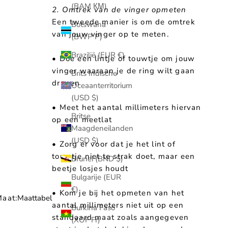
(BAM КМ)
2. Omtrek van de vinger opmeten
Een tweede manier is om de omtrek
Botswana
van jouw vinger op te meten.
(BWP P)
Brazilië (EUR €)
• Doe een lintje of touwtje om jouw
vinger waaraan je de ring wilt gaan
Brits Indische
dragen
Oceaanterritorium
(USD $)
• Meet het aantal millimeters hiervan
Britse
op een meetlat
Maagdeneilanden
(USD $)
• Zorg er voor dat je het lint of
touwtje niet te strak doet, maar een
Brunei (BND $)
beetje losjes houdt
Bulgarije (EUR
€)
• Kom je bij het opmeten van het
aat:
Maattabel
aantal millimeters niet uit op een
Burkina Faso
standaard maat zoals aangegeven
(XOF Fr)