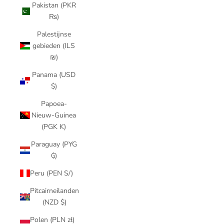
Pakistan (PKR
₨)
Palestijnse
gebieden (ILS
₪)
Panama (USD
$)
Papoea-
Nieuw-Guinea
(PGK K)
Paraguay (PYG
₲)
Peru (PEN S/)
Pitcairneilanden
(NZD $)
Polen (PLN zł)