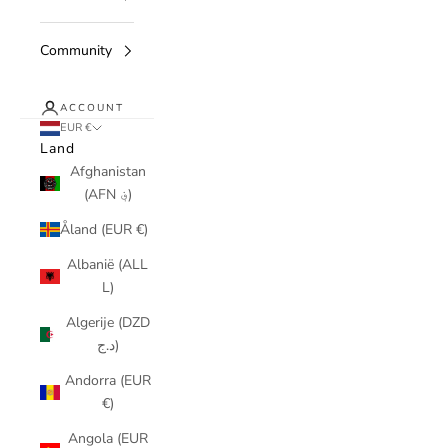
Community
ACCOUNT
EUR €
Land
Afghanistan
(AFN ؋)
Åland (EUR €)
Albanië (ALL
L)
Algerije (DZD
د.ج)
Andorra (EUR
€)
Angola (EUR