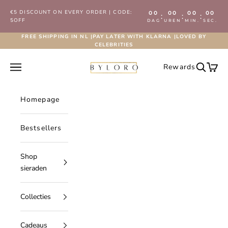
Naar inhoud
€5 DISCOUNT ON EVERY ORDER | CODE:
00
00
00
00
:
:
:
5OFF
DAG
UREN
MIN.
SEC.
FREE SHIPPING IN NL |PAY LATER WITH KLARNA |LOVED BY
CELEBRITIES
Byloro.com
Navigatiemenu openen
Rewards
Zoeken 
Wink
Homepage
Bestsellers
Shop
sieraden
Collecties
Cadeaus