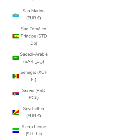
San Marino
(EUR €)
Sao Tomé en
Principe (STD
Db)
Saoedi-Arabië
(SAR ر.س)
Senegal (XOF
Fr)
Servië (RSD
РСД)
Seychellen
(EUR €)
Sierra Leone
(SLL Le)