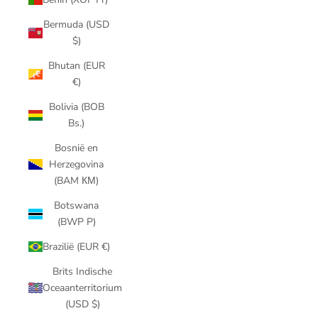
Bermuda (USD
$)
Bhutan (EUR
€)
Bolivia (BOB
Bs.)
Bosnië en
Herzegovina
(BAM КМ)
Botswana
(BWP P)
Brazilië (EUR €)
Brits Indische
Oceaanterritorium
(USD $)