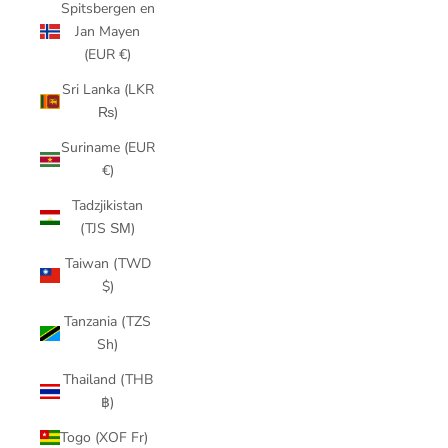
Spitsbergen en
Jan Mayen
(EUR €)
Sri Lanka (LKR
₨)
Suriname (EUR
€)
Tadzjikistan
(TJS ЅМ)
Taiwan (TWD
$)
Tanzania (TZS
Sh)
Thailand (THB
฿)
Togo (XOF Fr)