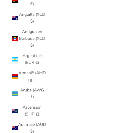
€)
Anguilla (XCD
$)
Antigua en
Barbuda (XCD
$)
Argentinië
(EUR €)
Armenië (AMD
դր.)
Aruba (AWG
ƒ)
Ascension
(SHP £)
Australië (AUD
$)