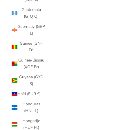
Guatemala
(GTQ Q)
Guernsey (GBP
£)
Guinee (GNF
Fr)
Guinee-Bissau
(XOF Fr)
Guyana (GYD
$)
Haïti (EUR €)
Honduras
(HNL L)
Hongarije
(HUF Ft)