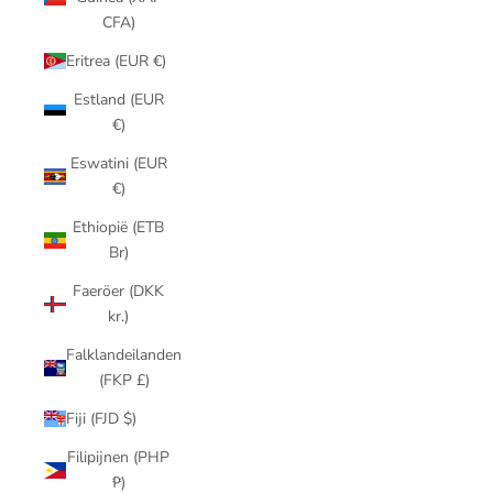
CFA)
Eritrea (EUR €)
Estland (EUR
€)
Eswatini (EUR
€)
Ethiopië (ETB
Br)
Faeröer (DKK
kr.)
Falklandeilanden
(FKP £)
Fiji (FJD $)
Filipijnen (PHP
₱)