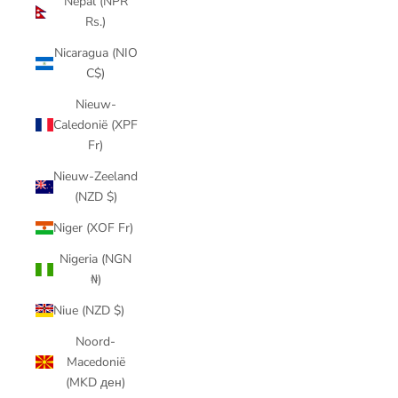
Nepal (NPR
Rs.)
Nicaragua (NIO
C$)
Nieuw-
Caledonië (XPF
Fr)
Nieuw-Zeeland
(NZD $)
Niger (XOF Fr)
Nigeria (NGN
₦)
Niue (NZD $)
Noord-
Macedonië
(MKD ден)