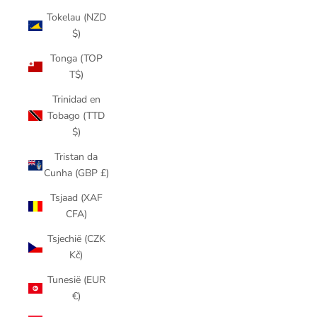
Tokelau (NZD
$)
Tonga (TOP
T$)
Trinidad en
Tobago (TTD
$)
Tristan da
Cunha (GBP £)
Tsjaad (XAF
CFA)
Tsjechië (CZK
Kč)
Tunesië (EUR
€)