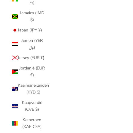
Fr)
Jamaica (JMD
$)
Japan (JPY ¥)
Jemen (YER
﷼)
Jersey (EUR €)
Jordanië (EUR
€)
Kaaimaneilanden
(KYD $)
Kaapverdië
(CVE $)
Kameroen
(XAF CFA)