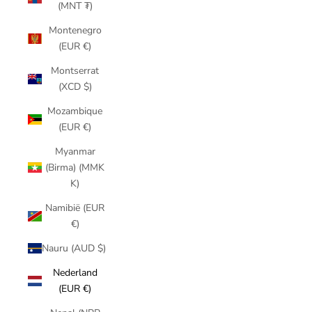
(MNT ₮)
Montenegro
(EUR €)
Montserrat
(XCD $)
Mozambique
(EUR €)
Myanmar
(Birma) (MMK
K)
Namibië (EUR
€)
Nauru (AUD $)
Nederland
(EUR €)