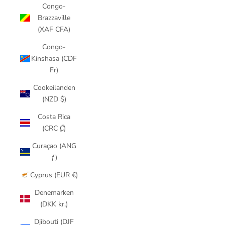
Congo-
Brazzaville
(XAF CFA)
Congo-
Kinshasa (CDF
Fr)
Cookeilanden
(NZD $)
Costa Rica
(CRC ₡)
Curaçao (ANG
ƒ)
Cyprus (EUR €)
Denemarken
(DKK kr.)
Djibouti (DJF