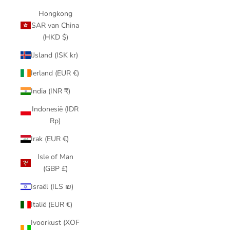
Hongkong
SAR van China
(HKD $)
IJsland (ISK kr)
Ierland (EUR €)
India (INR ₹)
Indonesië (IDR
Rp)
Irak (EUR €)
Isle of Man
(GBP £)
Israël (ILS ₪)
Italië (EUR €)
Ivoorkust (XOF