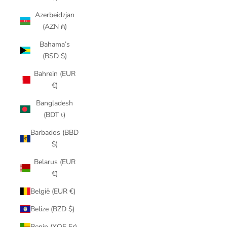
Azerbeidzjan
(AZN ₼)
Bahama’s
(BSD $)
Bahrein (EUR
€)
Bangladesh
(BDT ৳)
Barbados (BBD
$)
Belarus (EUR
€)
België (EUR €)
Belize (BZD $)
Benin (XOF Fr)