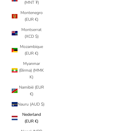
(MNT ₮)
Montenegro
(EUR €)
Montserrat
(XCD $)
Mozambique
(EUR €)
Myanmar
(Birma) (MMK
K)
Namibië (EUR
€)
Nauru (AUD $)
Nederland
(EUR €)