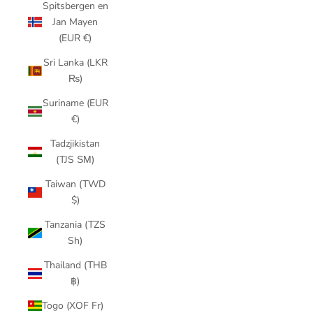
Spitsbergen en
Jan Mayen
(EUR €)
Sri Lanka (LKR
₨)
Suriname (EUR
€)
Tadzjikistan
(TJS ЅМ)
Taiwan (TWD
$)
Tanzania (TZS
Sh)
Thailand (THB
฿)
Togo (XOF Fr)