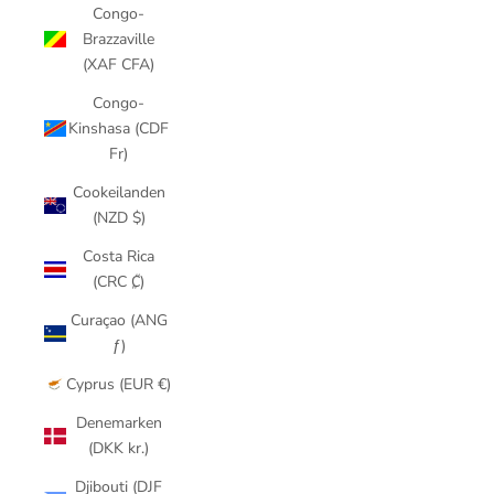
Congo-
Brazzaville
(XAF CFA)
Congo-
Kinshasa (CDF
Fr)
Cookeilanden
(NZD $)
Costa Rica
(CRC ₡)
Curaçao (ANG
ƒ)
Cyprus (EUR €)
Denemarken
(DKK kr.)
Djibouti (DJF