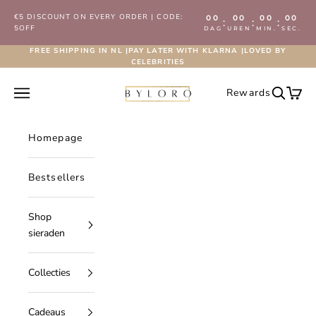
Naar inhoud
€5 DISCOUNT ON EVERY ORDER | CODE:
00
00
00
00
:
:
:
5OFF
DAG
UREN
MIN.
SEC.
FREE SHIPPING IN NL |PAY LATER WITH KLARNA |LOVED BY
CELEBRITIES
Byloro.com
Navigatiemenu openen
Rewards
Zoeken 
Wink
Homepage
Bestsellers
Shop
sieraden
Collecties
Cadeaus