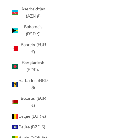
Azerbeidzjan
(AZN ₼)
Bahama’s
(BSD $)
Bahrein (EUR
€)
Bangladesh
(BDT ৳)
Barbados (BBD
$)
Belarus (EUR
€)
België (EUR €)
Belize (BZD $)
Benin (XOF Fr)