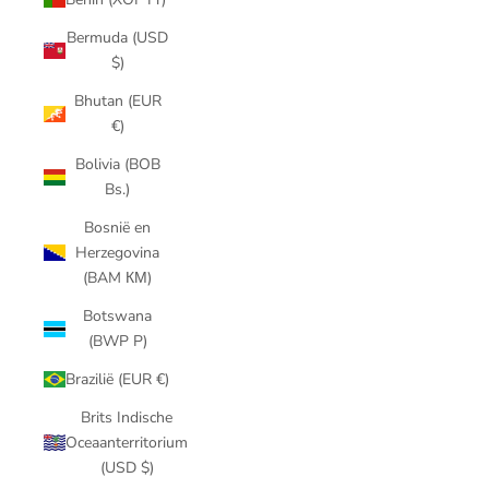
Bermuda (USD
$)
Bhutan (EUR
€)
Bolivia (BOB
Bs.)
Bosnië en
Herzegovina
(BAM КМ)
Botswana
(BWP P)
Brazilië (EUR €)
Brits Indische
Oceaanterritorium
(USD $)