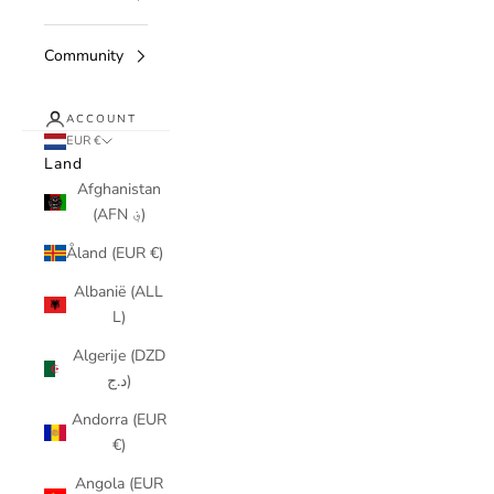
Community
ACCOUNT
EUR €
Land
Afghanistan
(AFN ؋)
Åland (EUR €)
Albanië (ALL
L)
Algerije (DZD
د.ج)
Andorra (EUR
€)
Angola (EUR