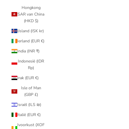
Hongkong
SAR van China
(HKD $)
IJsland (ISK kr)
Ierland (EUR €)
India (INR ₹)
Indonesië (IDR
Rp)
Irak (EUR €)
Isle of Man
(GBP £)
Israël (ILS ₪)
Italië (EUR €)
Ivoorkust (XOF