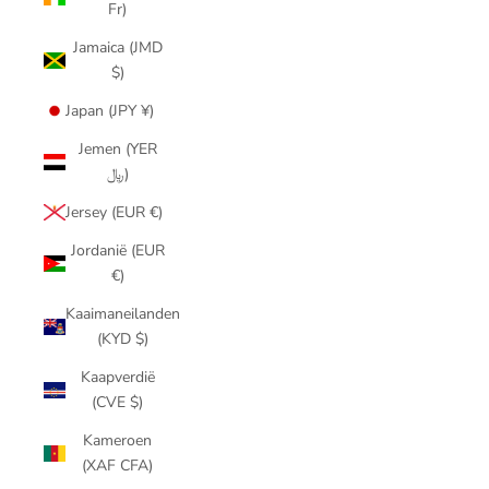
Fr)
Jamaica (JMD
$)
Japan (JPY ¥)
Jemen (YER
﷼)
Jersey (EUR €)
Jordanië (EUR
€)
Kaaimaneilanden
(KYD $)
Kaapverdië
(CVE $)
Kameroen
(XAF CFA)