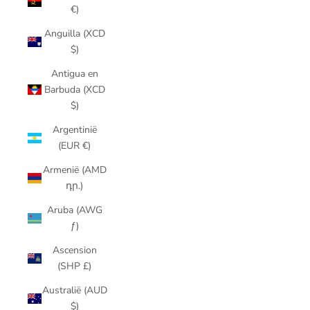
€)
Anguilla (XCD
$)
Antigua en
Barbuda (XCD
$)
Argentinië
(EUR €)
Armenië (AMD
դր.)
Aruba (AWG
ƒ)
Ascension
(SHP £)
Australië (AUD
$)