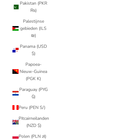
Pakistan (PKR
₨)
Palestijnse
gebieden (ILS
₪)
Panama (USD
$)
Papoea-
Nieuw-Guinea
(PGK K)
Paraguay (PYG
₲)
Peru (PEN S/)
Pitcairneilanden
(NZD $)
Polen (PLN zł)