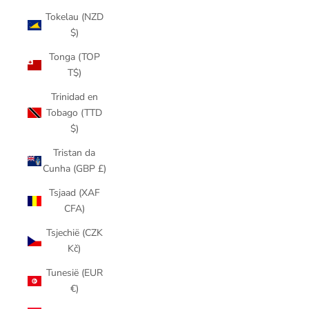
Tokelau (NZD
$)
Tonga (TOP
T$)
Trinidad en
Tobago (TTD
$)
Tristan da
Cunha (GBP £)
Tsjaad (XAF
CFA)
Tsjechië (CZK
Kč)
Tunesië (EUR
€)