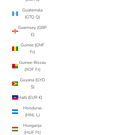
Guatemala
(GTQ Q)
Guernsey (GBP
£)
Guinee (GNF
Fr)
Guinee-Bissau
(XOF Fr)
Guyana (GYD
$)
Haïti (EUR €)
Honduras
(HNL L)
Hongarije
(HUF Ft)