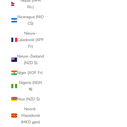
Nepal (NPR
Rs.)
Nicaragua (NIO
C$)
Nieuw-
Caledonië (XPF
Fr)
Nieuw-Zeeland
(NZD $)
Niger (XOF Fr)
Nigeria (NGN
₦)
Niue (NZD $)
Noord-
Macedonië
(MKD ден)