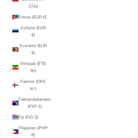
CFA)
Eritrea (EUR €)
Estland (EUR
€)
Eswatini (EUR
€)
Ethiopië (ETB
Br)
Faeröer (DKK
kr.)
Falklandeilanden
(FKP £)
Fiji (FJD $)
Filipijnen (PHP
₱)