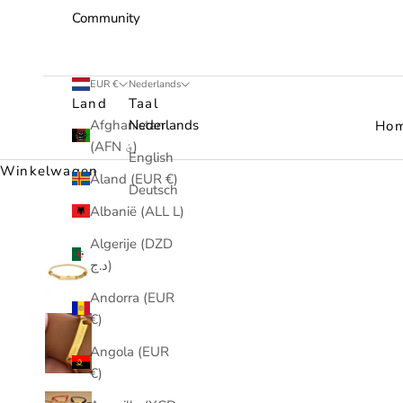
Community
EUR €
Nederlands
Land
Taal
Afghanistan
Nederlands
Ho
(AFN ؋)
English
Winkelwagen
Åland (EUR €)
Deutsch
Albanië (ALL L)
Algerije (DZD
د.ج)
Andorra (EUR
€)
Angola (EUR
€)