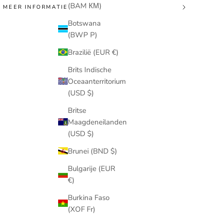
(BAM КМ)
MEER INFORMATIE
Botswana
(BWP P)
Brazilië (EUR €)
Brits Indische
Oceaanterritorium
(USD $)
Britse
Maagdeneilanden
(USD $)
Brunei (BND $)
Bulgarije (EUR
€)
Burkina Faso
(XOF Fr)