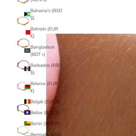
Bahama’s (BSD
$)
Bahrein (EUR
€)
Bangladesh
(BDT ৳)
Barbados (BBD
$)
Belarus (EUR
€)
België (EUR €)
Belize (BZD $)
Benin (XOF Fr)
Bermuda (USD