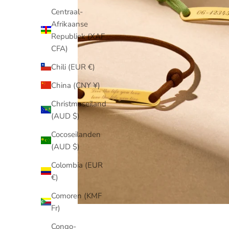
Centraal-
Afrikaanse
Republiek (XAF
CFA)
Chili (EUR €)
China (CNY ¥)
Christmaseiland
(AUD $)
Cocoseilanden
(AUD $)
Colombia (EUR
€)
Comoren (KMF
Fr)
Congo-