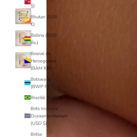
$)
Bhutan (EUR
€)
Bolivia (BOB
Bs.)
Bosnië en
Herzegovina
(BAM КМ)
Botswana
(BWP P)
Brazilië (EUR €)
Brits Indische
Oceaanterritorium
(USD $)
Britse