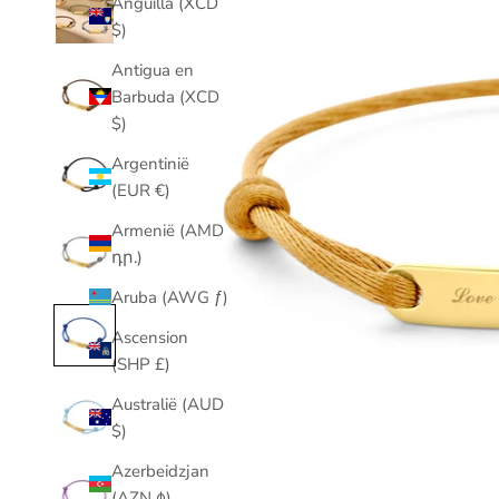
Anguilla (XCD
$)
Antigua en
Barbuda (XCD
$)
Argentinië
(EUR €)
Armenië (AMD
դր.)
Aruba (AWG ƒ)
Ascension
(SHP £)
Australië (AUD
$)
Azerbeidzjan
(AZN ₼)