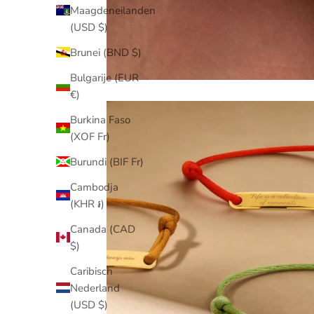
Maagdeneilanden
(USD $)
Brunei (BND $)
Bulgarije (EUR
€)
Burkina Faso
(XOF Fr)
Burundi (BIF Fr)
Cambodja
(KHR ៛)
Canada (CAD
$)
Caribisch
Nederland
(USD $)