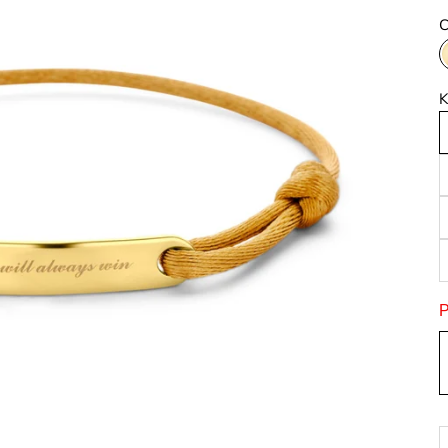
C
K
P
A