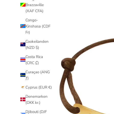
Brazzaville
(XAF CFA)
Congo-
Kinshasa (CDF
Fr)
Cookeilanden
(NZD $)
Costa Rica
(CRC ₡)
Curaçao (ANG
ƒ)
Cyprus (EUR €)
Denemarken
(DKK kr.)
Djibouti (DJF