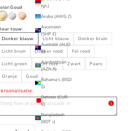
դր.)
olor:
Goud
Aruba (AWG ƒ)
Goud
Zilver
Rosé
Ascension
leur touw:
(SHP £)
Donker blauw
Licht blauw
Donker bruin
Australië (AUD
Licht bruin
Donker rood
Fel rood
$)
Azerbeidzjan
Licht groen
Licht roze
Zwart
Paars
(AZN ₼)
Oranje
Goud
Bahama’s (BSD
$)
ersonalisatie:
Bahrein (EUR
€)
Bangladesh
(BDT ৳)
antal verlagen
Aantal verlagen