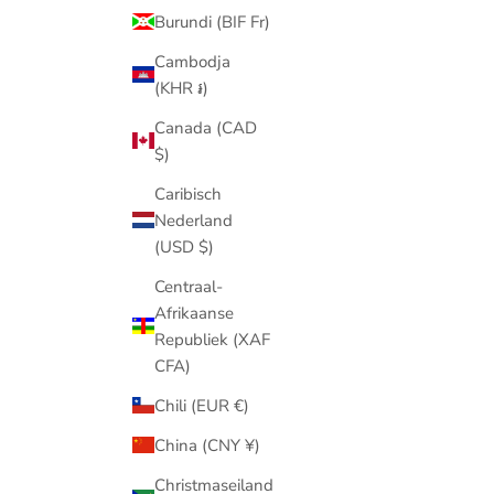
Burundi (BIF Fr)
Cambodja
(KHR ៛)
Canada (CAD
$)
Caribisch
Nederland
(USD $)
Centraal-
Afrikaanse
Republiek (XAF
CFA)
Chili (EUR €)
China (CNY ¥)
Christmaseiland