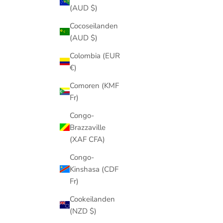
(AUD $)
Cocoseilanden
(AUD $)
Colombia (EUR
€)
Comoren (KMF
Fr)
Congo-
Brazzaville
(XAF CFA)
Congo-
Kinshasa (CDF
Fr)
Cookeilanden
(NZD $)