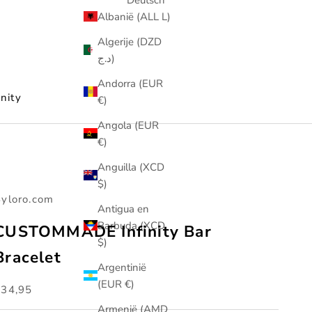
Albanië (ALL L)
Algerije (DZD
د.ج)
Andorra (EUR
nity
€)
Angola (EUR
€)
Anguilla (XCD
$)
yloro.com
Antigua en
Barbuda (XCD
CUSTOMMADE Infinity Bar
$)
Bracelet
Argentinië
(EUR €)
anbiedingsprijs
€34,95
Armenië (AMD