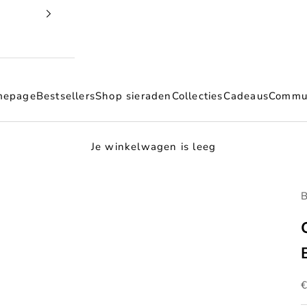
mepage
Bestsellers
Shop sieraden
Collecties
Cadeaus
Commu
Je winkelwagen is leeg
B
A