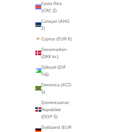
Costa Rica
(CRC ₡)
Curaçao (ANG
ƒ)
Cyprus (EUR €)
Denemarken
(DKK kr.)
Djibouti (DJF
Fdj)
Dominica (XCD
$)
Dominicaanse
Republiek
(DOP $)
Duitsland (EUR