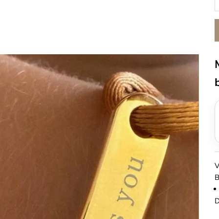
V
B
D