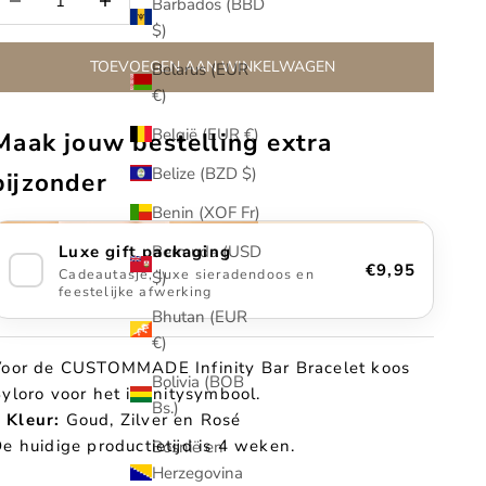
Barbados (BBD
$)
TOEVOEGEN AAN WINKELWAGEN
Belarus (EUR
€)
België (EUR €)
Maak jouw bestelling extra
Belize (BZD $)
bijzonder
Benin (XOF Fr)
Bermuda (USD
Luxe gift packaging
€9,95
Cadeautasje, luxe sieradendoos en
$)
feestelijke afwerking
Bhutan (EUR
€)
oor de CUSTOMMADE Infinity Bar Bracelet koos
Bolivia (BOB
yloro voor het infinitysymbool.
Bs.)
Kleur:
Goud, Zilver en Rosé
e huidige productietijd is 4 weken.
Bosnië en
Herzegovina