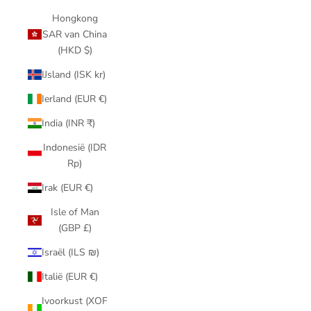
Hongkong
SAR van China
(HKD $)
IJsland (ISK kr)
Ierland (EUR €)
India (INR ₹)
Indonesië (IDR
Rp)
Irak (EUR €)
Isle of Man
(GBP £)
Israël (ILS ₪)
Italië (EUR €)
Ivoorkust (XOF