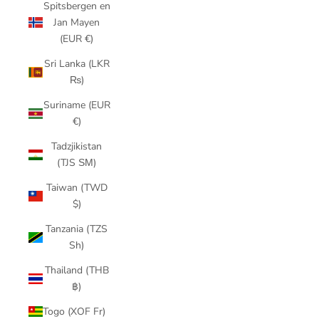
Spitsbergen en
Jan Mayen
(EUR €)
Sri Lanka (LKR
₨)
Suriname (EUR
€)
Tadzjikistan
(TJS ЅМ)
Taiwan (TWD
$)
Tanzania (TZS
Sh)
Thailand (THB
฿)
Togo (XOF Fr)