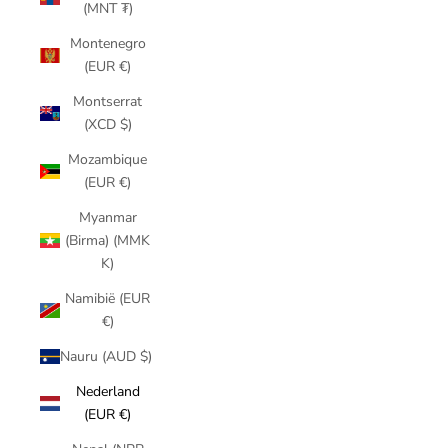
(MNT ₮)
Montenegro
(EUR €)
Montserrat
(XCD $)
Mozambique
(EUR €)
Myanmar
(Birma) (MMK
K)
Namibië (EUR
€)
Nauru (AUD $)
Nederland
(EUR €)