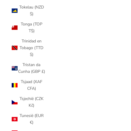
Tokelau (NZD
$)
Tonga (TOP
T$)
Trinidad en
Tobago (TTD
$)
Tristan da
Cunha (GBP £)
Tsjaad (XAF
CFA)
Tsjechië (CZK
Kč)
Tunesië (EUR
€)