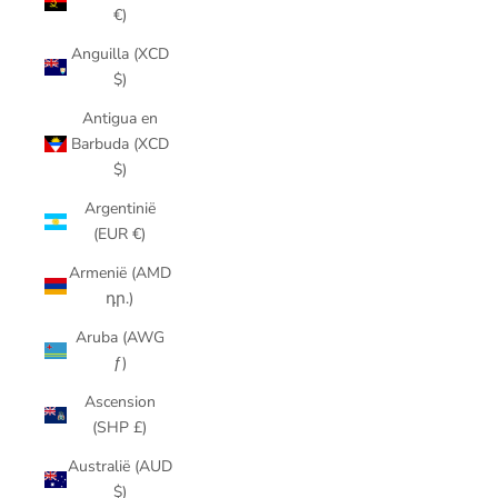
€)
Anguilla (XCD
$)
Antigua en
Barbuda (XCD
$)
Argentinië
(EUR €)
Armenië (AMD
դր.)
Aruba (AWG
ƒ)
Ascension
(SHP £)
Australië (AUD
$)