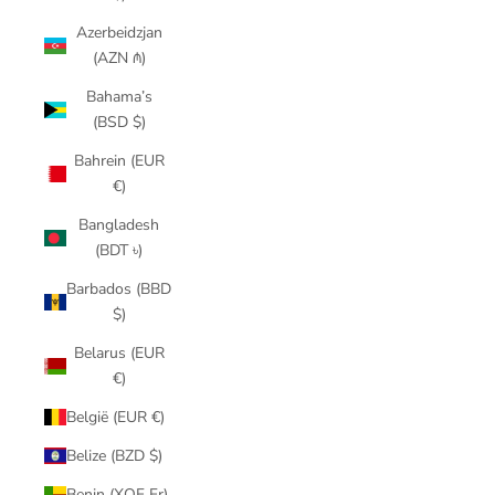
Azerbeidzjan
(AZN ₼)
Bahama’s
(BSD $)
Bahrein (EUR
€)
Bangladesh
(BDT ৳)
Barbados (BBD
$)
Belarus (EUR
€)
België (EUR €)
Belize (BZD $)
Benin (XOF Fr)