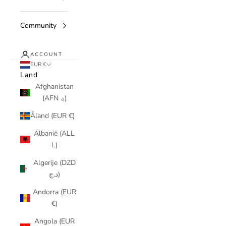
Community
ACCOUNT
EUR €
Land
Afghanistan
(AFN ؋)
Åland (EUR €)
Albanië (ALL
L)
Algerije (DZD
د.ج)
Andorra (EUR
€)
Angola (EUR