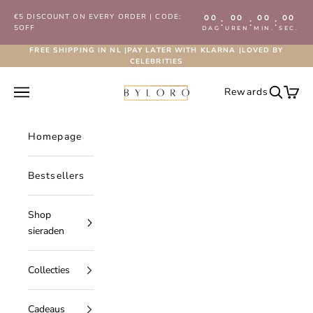
Naar inhoud
€5 DISCOUNT ON EVERY ORDER | CODE:
00
00
00
00
:
:
:
5OFF
DAG
UREN
MIN.
SEC.
FREE SHIPPING IN NL |PAY LATER WITH KLARNA |LOVED BY
CELEBRITIES
Byloro.com
Navigatiemenu openen
Rewards
Zoeken 
Wink
Homepage
Bestsellers
Shop
sieraden
Collecties
Cadeaus