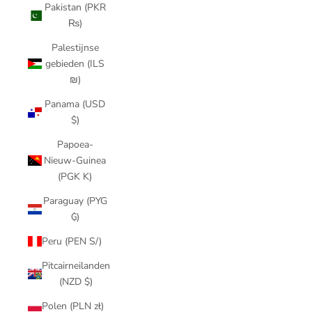
Pakistan (PKR
₨)
Palestijnse
gebieden (ILS
₪)
Panama (USD
$)
Papoea-
Nieuw-Guinea
(PGK K)
Paraguay (PYG
₲)
Peru (PEN S/)
Pitcairneilanden
(NZD $)
Polen (PLN zł)