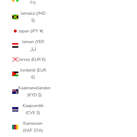
Fr)
Jamaica (JMD
$)
Japan (JPY ¥)
Jemen (YER
﷼)
Jersey (EUR €)
Jordanië (EUR
€)
Kaaimaneilanden
(KYD $)
Kaapverdië
(CVE $)
Kameroen
(XAF CFA)