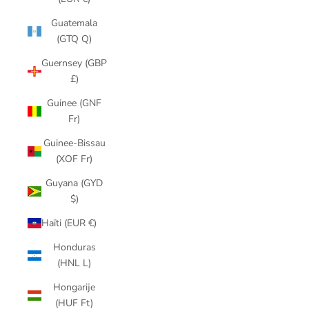
Guatemala
(GTQ Q)
Guernsey (GBP
£)
Guinee (GNF
Fr)
Guinee-Bissau
(XOF Fr)
Guyana (GYD
$)
Haïti (EUR €)
Honduras
(HNL L)
Hongarije
(HUF Ft)