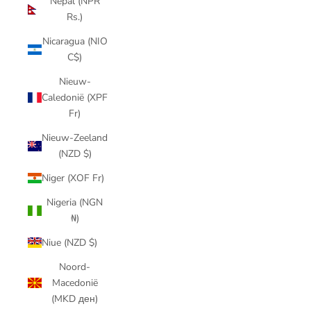
Nepal (NPR
Rs.)
Nicaragua (NIO
C$)
Nieuw-
Caledonië (XPF
Fr)
Nieuw-Zeeland
(NZD $)
Niger (XOF Fr)
Nigeria (NGN
₦)
Niue (NZD $)
Noord-
Macedonië
(MKD ден)