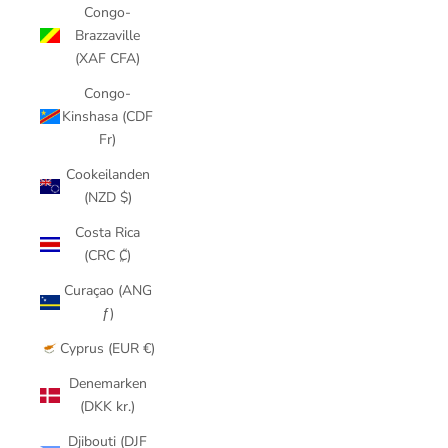
Congo-
Brazzaville
(XAF CFA)
Congo-
Kinshasa (CDF
Fr)
Cookeilanden
(NZD $)
Costa Rica
(CRC ₡)
Curaçao (ANG
ƒ)
Cyprus (EUR €)
Denemarken
(DKK kr.)
Djibouti (DJF