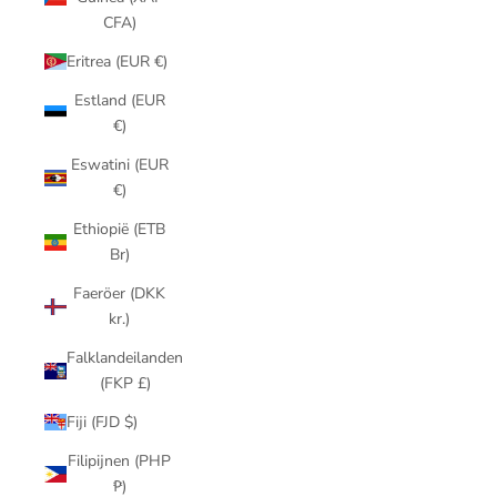
CFA)
Eritrea (EUR €)
Estland (EUR
€)
Eswatini (EUR
€)
Ethiopië (ETB
Br)
Faeröer (DKK
kr.)
Falklandeilanden
(FKP £)
Fiji (FJD $)
Filipijnen (PHP
₱)