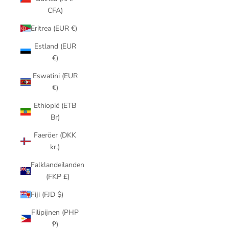
CFA)
Eritrea (EUR €)
Estland (EUR
€)
Eswatini (EUR
€)
Ethiopië (ETB
Br)
Faeröer (DKK
kr.)
Falklandeilanden
(FKP £)
Fiji (FJD $)
Filipijnen (PHP
₱)