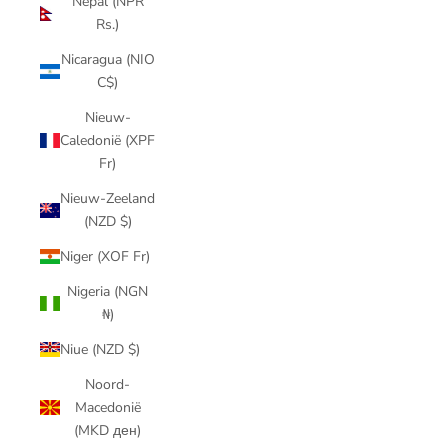
Nepal (NPR
Rs.)
Nicaragua (NIO
C$)
Nieuw-
Caledonië (XPF
Fr)
Nieuw-Zeeland
(NZD $)
Niger (XOF Fr)
Nigeria (NGN
₦)
Niue (NZD $)
Noord-
Macedonië
(MKD ден)