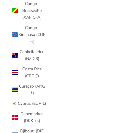
Congo-
Brazzaville
(XAF CFA)
Congo-
Kinshasa (CDF
Fr)
Cookeilanden
(NZD $)
Costa Rica
(CRC ₡)
Curaçao (ANG
ƒ)
Cyprus (EUR €)
Denemarken
(DKK kr.)
Djibouti (DJF