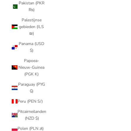
Pakistan (PKR
₨)
Palestijnse
gebieden (ILS
₪)
Panama (USD
$)
Papoea-
Nieuw-Guinea
(PGK K)
Paraguay (PYG
₲)
Peru (PEN S/)
Pitcairneilanden
(NZD $)
Polen (PLN zł)