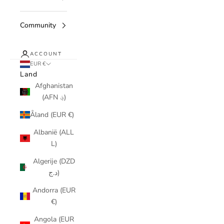
Community
ACCOUNT
EUR €
Land
Afghanistan
(AFN ؋)
Åland (EUR €)
Albanië (ALL
L)
Algerije (DZD
د.ج)
Andorra (EUR
€)
Angola (EUR