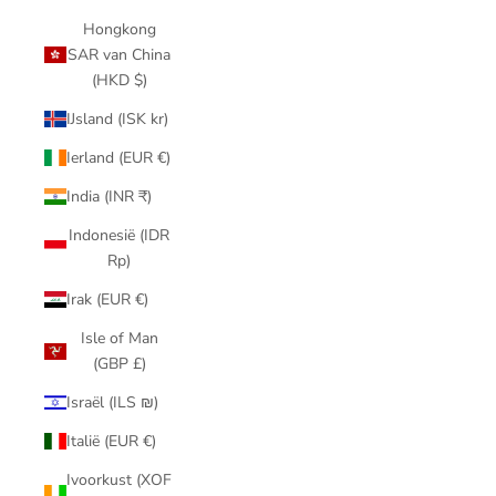
Hongkong
SAR van China
(HKD $)
IJsland (ISK kr)
Ierland (EUR €)
India (INR ₹)
Indonesië (IDR
Rp)
Irak (EUR €)
Isle of Man
(GBP £)
Israël (ILS ₪)
Italië (EUR €)
Ivoorkust (XOF