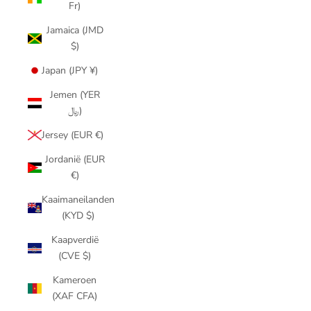
Fr)
Jamaica (JMD
$)
Japan (JPY ¥)
Jemen (YER
﷼)
Jersey (EUR €)
Jordanië (EUR
€)
Kaaimaneilanden
(KYD $)
Kaapverdië
(CVE $)
Kameroen
(XAF CFA)