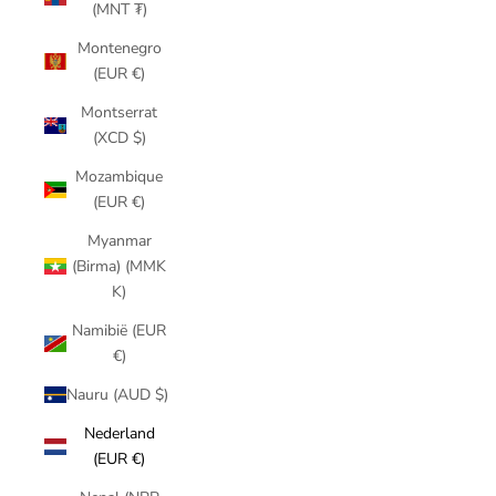
(MNT ₮)
Montenegro
(EUR €)
Montserrat
(XCD $)
Mozambique
(EUR €)
Myanmar
(Birma) (MMK
K)
Namibië (EUR
€)
Nauru (AUD $)
Nederland
(EUR €)