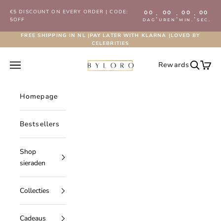
Naar inhoud
€5 DISCOUNT ON EVERY ORDER | CODE:
00
00
00
00
:
:
:
5OFF
DAG
UREN
MIN.
SEC.
FREE SHIPPING IN NL |PAY LATER WITH KLARNA |LOVED BY
CELEBRITIES
Byloro.com
Navigatiemenu openen
Rewards
Zoeken 
Wink
Homepage
Bestsellers
Shop
sieraden
Collecties
Cadeaus