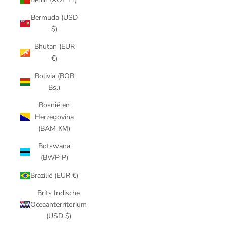
Bermuda (USD
$)
Bhutan (EUR
€)
Bolivia (BOB
Bs.)
Bosnië en
Herzegovina
(BAM КМ)
Botswana
(BWP P)
Brazilië (EUR €)
Brits Indische
Oceaanterritorium
(USD $)