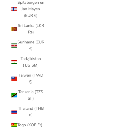
Spitsbergen en
Jan Mayen
(EUR €)
Sri Lanka (LKR
₨)
Suriname (EUR
€)
Tadzjikistan
(TJS ЅМ)
Taiwan (TWD
$)
Tanzania (TZS
Sh)
Thailand (THB
฿)
Togo (XOF Fr)