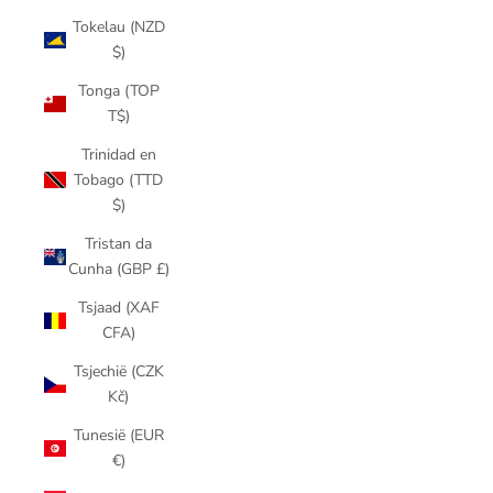
Tokelau (NZD
$)
Tonga (TOP
T$)
Trinidad en
Tobago (TTD
$)
Tristan da
Cunha (GBP £)
Tsjaad (XAF
CFA)
Tsjechië (CZK
Kč)
Tunesië (EUR
€)