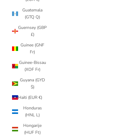
Guatemala
(GTQ Q)
Guernsey (GBP
£)
Guinee (GNF
Fr)
Guinee-Bissau
(XOF Fr)
Guyana (GYD
$)
Haïti (EUR €)
Honduras
(HNL L)
Hongarije
(HUF Ft)