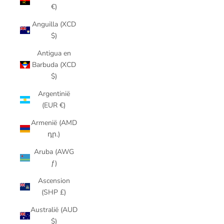
€)
Anguilla (XCD
$)
Antigua en
Barbuda (XCD
$)
Argentinië
(EUR €)
Armenië (AMD
դր.)
Aruba (AWG
ƒ)
Ascension
(SHP £)
Australië (AUD
$)