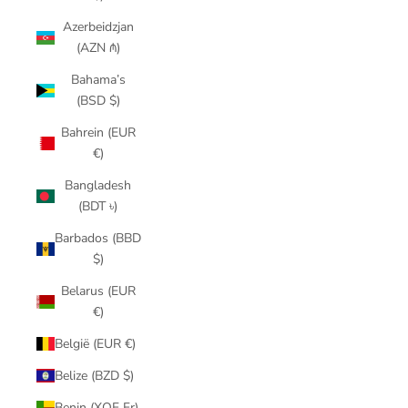
Azerbeidzjan
(AZN ₼)
Bahama’s
(BSD $)
Bahrein (EUR
€)
Bangladesh
(BDT ৳)
Barbados (BBD
$)
Belarus (EUR
€)
België (EUR €)
Belize (BZD $)
Benin (XOF Fr)