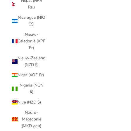
Nepal (NPR
Rs.)
Nicaragua (NIO
C$)
Nieuw-
Caledonië (XPF
Fr)
Nieuw-Zeeland
(NZD $)
Niger (XOF Fr)
Nigeria (NGN
₦)
Niue (NZD $)
Noord-
Macedonië
(MKD ден)