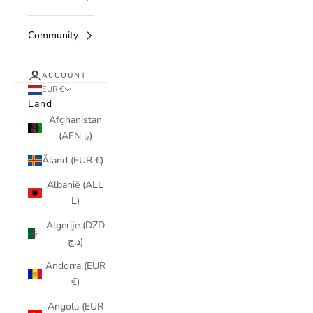
Community
ACCOUNT
EUR €
Land
Afghanistan
(AFN ؋)
Åland (EUR €)
Albanië (ALL
L)
Algerije (DZD
د.ج)
Andorra (EUR
€)
Angola (EUR