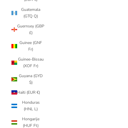
Guatemala
(GTQ Q)
Guernsey (GBP
£)
Guinee (GNF
Fr)
Guinee-Bissau
(XOF Fr)
Guyana (GYD
$)
Haïti (EUR €)
Honduras
(HNL L)
Hongarije
(HUF Ft)