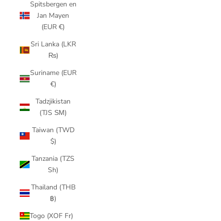
Spitsbergen en
Jan Mayen
(EUR €)
Sri Lanka (LKR
₨)
Suriname (EUR
€)
Tadzjikistan
(TJS ЅМ)
Taiwan (TWD
$)
Tanzania (TZS
Sh)
Thailand (THB
฿)
Togo (XOF Fr)