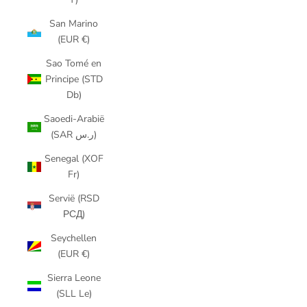
San Marino
(EUR €)
Sao Tomé en
Principe (STD
Db)
Saoedi-Arabië
(SAR ر.س)
Senegal (XOF
Fr)
Servië (RSD
РСД)
Seychellen
(EUR €)
Sierra Leone
(SLL Le)