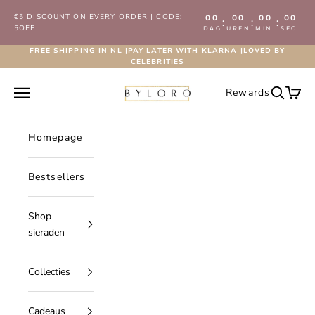
Naar inhoud
€5 DISCOUNT ON EVERY ORDER | CODE:
00
00
00
00
:
:
:
5OFF
DAG
UREN
MIN.
SEC.
FREE SHIPPING IN NL |PAY LATER WITH KLARNA |LOVED BY
CELEBRITIES
Byloro.com
Navigatiemenu openen
Rewards
Zoeken 
Wink
Homepage
Bestsellers
Shop
sieraden
Collecties
Cadeaus