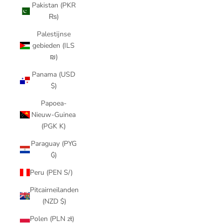
Pakistan (PKR
₨)
Palestijnse
gebieden (ILS
₪)
Panama (USD
$)
Papoea-
Nieuw-Guinea
(PGK K)
Paraguay (PYG
₲)
Peru (PEN S/)
Pitcairneilanden
(NZD $)
Polen (PLN zł)