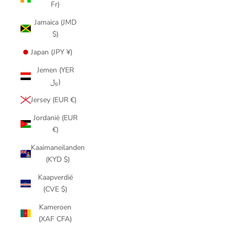
Fr)
Jamaica (JMD
$)
Japan (JPY ¥)
Jemen (YER
﷼)
Jersey (EUR €)
Jordanië (EUR
€)
Kaaimaneilanden
(KYD $)
Kaapverdië
(CVE $)
Kameroen
(XAF CFA)