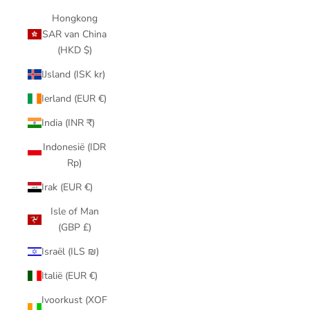
Hongkong
SAR van China
(HKD $)
IJsland (ISK kr)
Ierland (EUR €)
India (INR ₹)
Indonesië (IDR
Rp)
Irak (EUR €)
Isle of Man
(GBP £)
Israël (ILS ₪)
Italië (EUR €)
Ivoorkust (XOF