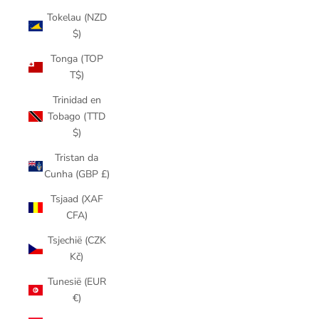
Tokelau (NZD
$)
Tonga (TOP
T$)
Trinidad en
Tobago (TTD
$)
Tristan da
Cunha (GBP £)
Tsjaad (XAF
CFA)
Tsjechië (CZK
Kč)
Tunesië (EUR
€)