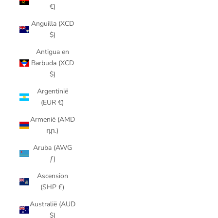
€)
Anguilla (XCD
$)
Antigua en
Barbuda (XCD
$)
Argentinië
(EUR €)
Armenië (AMD
դր.)
Aruba (AWG
ƒ)
Ascension
(SHP £)
Australië (AUD
$)