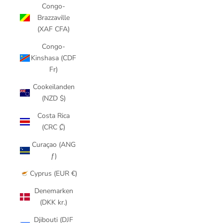
Congo-
Brazzaville
(XAF CFA)
Congo-
Kinshasa (CDF
Fr)
Cookeilanden
(NZD $)
Costa Rica
(CRC ₡)
Curaçao (ANG
ƒ)
Cyprus (EUR €)
Denemarken
(DKK kr.)
Djibouti (DJF