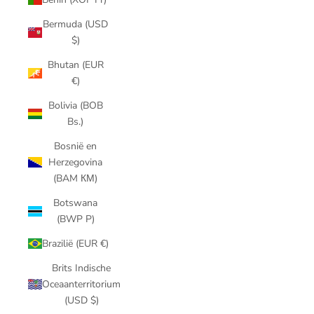
Bermuda (USD
$)
Bhutan (EUR
€)
Bolivia (BOB
Bs.)
Bosnië en
Herzegovina
(BAM КМ)
Botswana
(BWP P)
Brazilië (EUR €)
Brits Indische
Oceaanterritorium
(USD $)