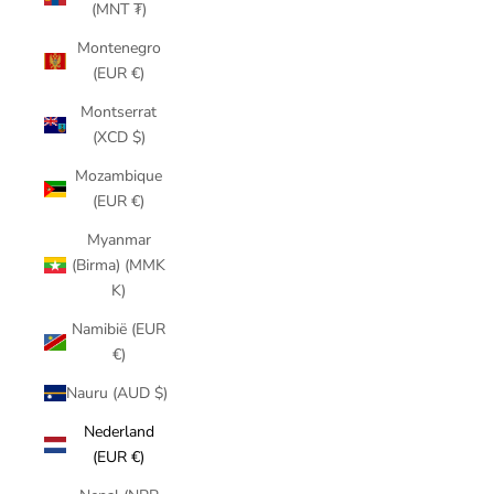
(MNT ₮)
Montenegro
(EUR €)
Montserrat
(XCD $)
Mozambique
(EUR €)
Myanmar
(Birma) (MMK
K)
Namibië (EUR
€)
Nauru (AUD $)
Nederland
(EUR €)