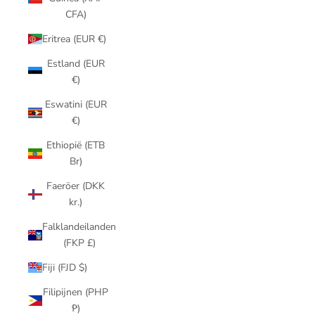
CFA)
Eritrea (EUR €)
Estland (EUR
€)
Eswatini (EUR
€)
Ethiopië (ETB
Br)
Faeröer (DKK
kr.)
Falklandeilanden
(FKP £)
Fiji (FJD $)
Filipijnen (PHP
₱)