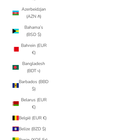
Azerbeidzjan
(AZN ₼)
Bahama’s
(BSD $)
Bahrein (EUR
€)
Bangladesh
(BDT ৳)
Barbados (BBD
$)
Belarus (EUR
€)
België (EUR €)
Belize (BZD $)
Benin (XOF Fr)