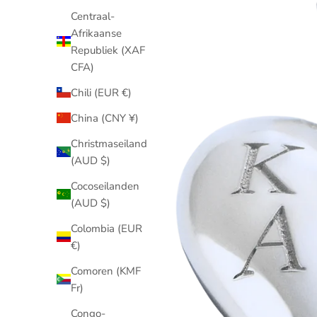
Centraal-
Afrikaanse
Republiek (XAF
CFA)
Chili (EUR €)
China (CNY ¥)
Christmaseiland
(AUD $)
Cocoseilanden
(AUD $)
Colombia (EUR
€)
Comoren (KMF
Fr)
Congo-