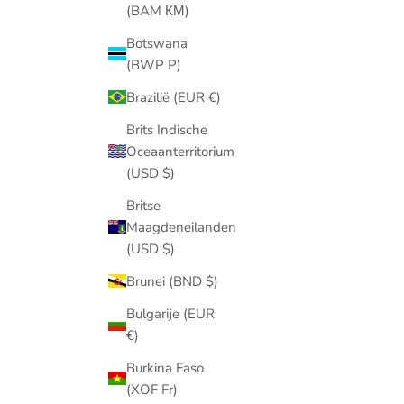
(BAM КМ)
Botswana
(BWP P)
Brazilië (EUR €)
Brits Indische
Oceaanterritorium
(USD $)
Britse
Maagdeneilanden
(USD $)
Brunei (BND $)
Bulgarije (EUR
€)
Burkina Faso
(XOF Fr)