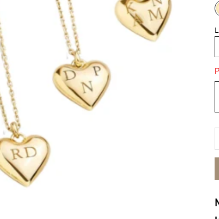
L
P
A