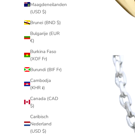
Maagdeneilanden
(USD $)
Brunei (BND $)
Bulgarije (EUR
€)
Burkina Faso
(XOF Fr)
Burundi (BIF Fr)
Cambodja
(KHR ៛)
Canada (CAD
$)
Caribisch
Nederland
(USD $)