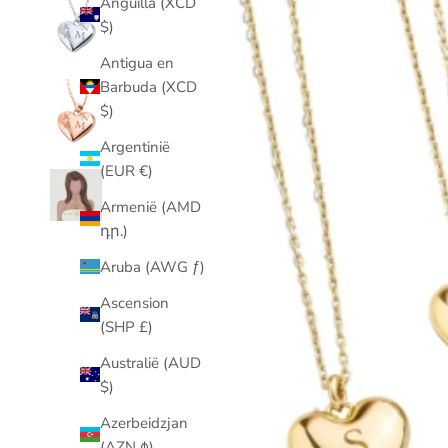
Anguilla (XCD
$)
Antigua en
Barbuda (XCD
$)
Argentinië
(EUR €)
Armenië (AMD
դր.)
Aruba (AWG ƒ)
Ascension
(SHP £)
Australië (AUD
$)
Azerbeidzjan
(AZN ₼)