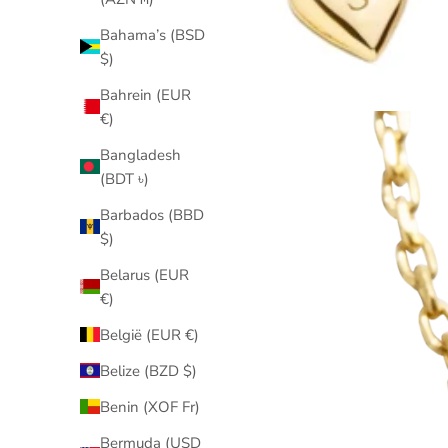
Bahama’s (BSD
$)
Bahrein (EUR
€)
Bangladesh
(BDT ৳)
Barbados (BBD
$)
Belarus (EUR
€)
België (EUR €)
Belize (BZD $)
Benin (XOF Fr)
Bermuda (USD