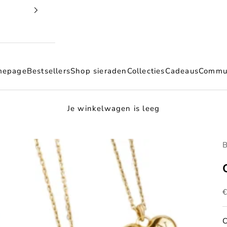
mepage
Bestsellers
Shop sieraden
Collecties
Cadeaus
Commu
Je winkelwagen is leeg
B
A
C