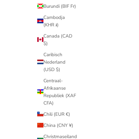
Burundi (BIF Fr)
Cambodja
(KHR ៛)
Canada (CAD
$)
Caribisch
Nederland
(USD $)
Centraal-
Afrikaanse
Republiek (XAF
CFA)
Chili (EUR €)
China (CNY ¥)
Christmaseiland