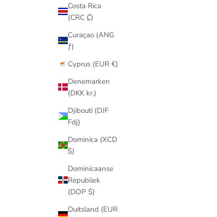
Costa Rica
(CRC ₡)
Curaçao (ANG
ƒ)
Cyprus (EUR €)
Denemarken
(DKK kr.)
Djibouti (DJF
Fdj)
Dominica (XCD
$)
Dominicaanse
Republiek
(DOP $)
Duitsland (EUR