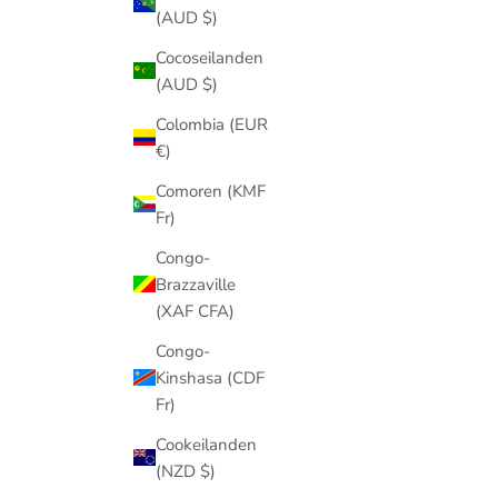
(AUD $)
Cocoseilanden
(AUD $)
Colombia (EUR
€)
Comoren (KMF
Fr)
Congo-
Brazzaville
(XAF CFA)
Congo-
Kinshasa (CDF
Fr)
Cookeilanden
(NZD $)