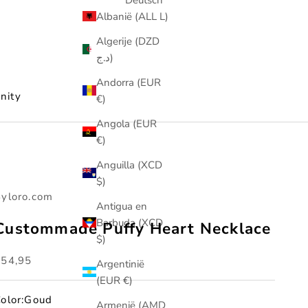
Albanië (ALL L)
Algerije (DZD
د.ج)
Andorra (EUR
nity
€)
Angola (EUR
€)
Anguilla (XCD
$)
yloro.com
Antigua en
Barbuda (XCD
Custommade Puffy Heart Necklace
$)
anbiedingsprijs
€54,95
Argentinië
(EUR €)
olor:
Goud
Armenië (AMD