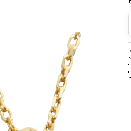
I
h
D