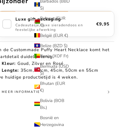
bijzonder
Barbados (BBD
$)
Belarus (EUR
Luxe gift packaging
€9,95
€)
Cadeautasje, luxe sieradendoos en
feestelijke afwerking
België (EUR €)
Belize (BZD $)
n de Custommade Puffy Heart Necklace komt het
Benin (XOF Fr)
artdetail duidelijk terug.
Kleur:
Goud, Zilver en Rosé
Bermuda (USD
Lengte:
35cm, 40cm, 45cm, 50cm en 55cm
$)
e huidige productietijd is 4 weken.
Bhutan (EUR
€)
MEER INFORMATIE
Bolivia (BOB
Bs.)
Bosnië en
Herzegovina