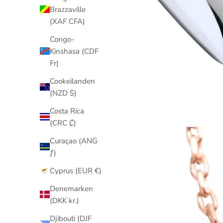
Brazzaville
(XAF CFA)
Congo-
Kinshasa (CDF
Fr)
Cookeilanden
(NZD $)
Costa Rica
(CRC ₡)
Curaçao (ANG
ƒ)
Cyprus (EUR €)
Denemarken
(DKK kr.)
Djibouti (DJF