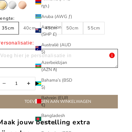
դր.)
Goud
Zilver
Rosé
Aruba (AWG ƒ)
engte:
Ascension
35cm
40cm
45cm
50cm
55cm
(SHP £)
ersonalisatie:
Australië (AUD
$)
Azerbeidzjan
(AZN ₼)
Bahama’s (BSD
antal verlagen
Aantal verlagen
$)
Bahrein (EUR
TOEVOEGEN AAN WINKELWAGEN
€)
Bangladesh
Maak jouw bestelling extra
(BDT ৳)