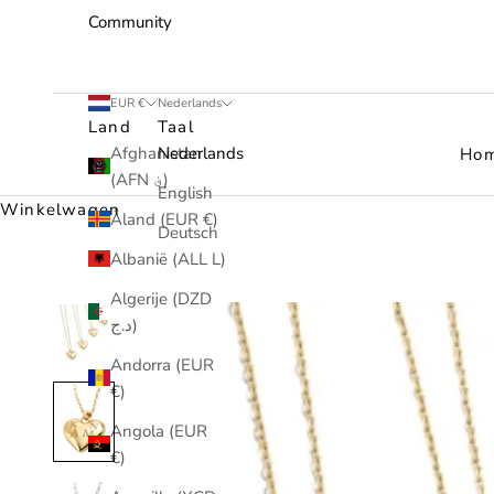
Community
EUR €
Nederlands
Land
Taal
Afghanistan
Nederlands
Ho
(AFN ؋)
English
Winkelwagen
Åland (EUR €)
Deutsch
Albanië (ALL L)
Algerije (DZD
د.ج)
Andorra (EUR
€)
Angola (EUR
€)