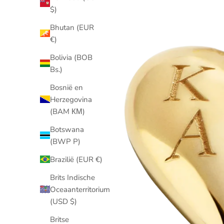
$)
Bhutan (EUR
€)
Bolivia (BOB
Bs.)
Bosnië en
Herzegovina
(BAM КМ)
Botswana
(BWP P)
Brazilië (EUR €)
Brits Indische
Oceaanterritorium
(USD $)
Britse