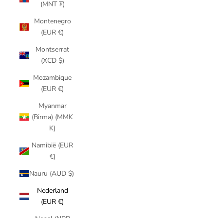
(MNT ₮)
Montenegro
(EUR €)
Montserrat
(XCD $)
Mozambique
(EUR €)
Myanmar
(Birma) (MMK
K)
Namibië (EUR
€)
Nauru (AUD $)
Nederland
(EUR €)