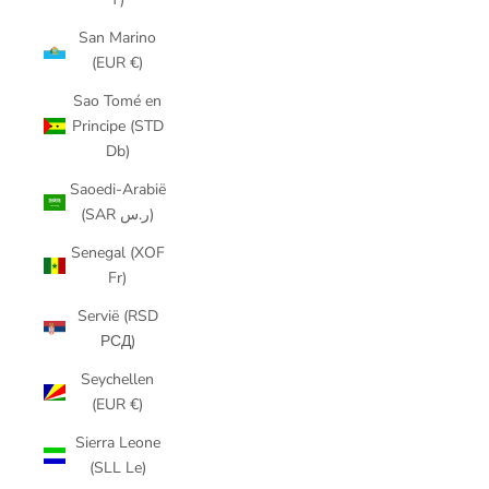
San Marino
(EUR €)
Sao Tomé en
Principe (STD
Db)
Saoedi-Arabië
(SAR ر.س)
Senegal (XOF
Fr)
Servië (RSD
РСД)
Seychellen
(EUR €)
Sierra Leone
(SLL Le)