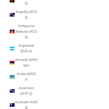
€)
Anguilla (XCD
$)
Antigua en
Barbuda (XCD
$)
Argentinië
(EUR €)
Armenië (AMD
դր.)
Aruba (AWG
ƒ)
Ascension
(SHP £)
Australië (AUD
$)