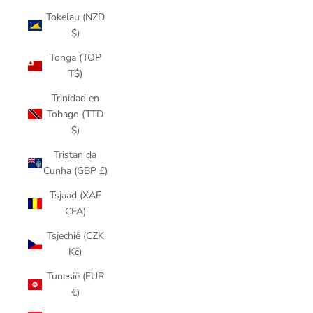
Tokelau (NZD
$)
Tonga (TOP
T$)
Trinidad en
Tobago (TTD
$)
Tristan da
Cunha (GBP £)
Tsjaad (XAF
CFA)
Tsjechië (CZK
Kč)
Tunesië (EUR
€)