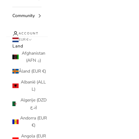
Community
ACCOUNT
EUR €
Land
Afghanistan
(AFN ؋)
Åland (EUR €)
Albanië (ALL
L)
Algerije (DZD
د.ج)
Andorra (EUR
€)
Angola (EUR