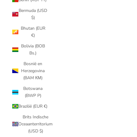
Bermuda (USD
$)
Bhutan (EUR
€)
Bolivia (BOB
Bs.)
Bosnië en
Herzegovina
(BAM КМ)
Botswana
(BWP P)
Brazilië (EUR €)
Brits Indische
Oceaanterritorium
(USD $)