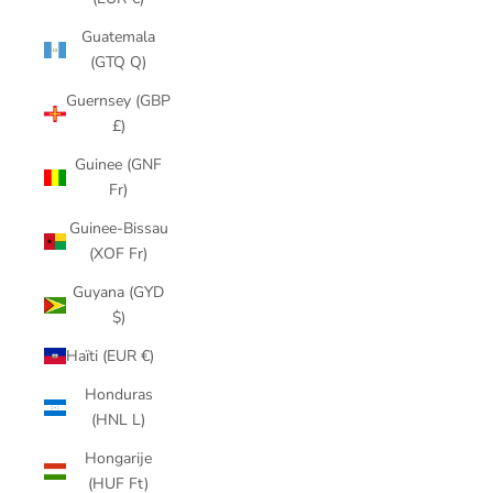
Guatemala
(GTQ Q)
Guernsey (GBP
£)
Guinee (GNF
Fr)
Guinee-Bissau
(XOF Fr)
Guyana (GYD
$)
Haïti (EUR €)
Honduras
(HNL L)
Hongarije
(HUF Ft)