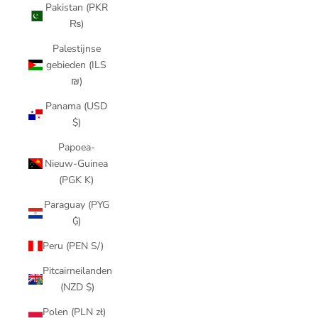
Pakistan (PKR
₨)
Palestijnse
gebieden (ILS
₪)
Panama (USD
$)
Papoea-
Nieuw-Guinea
(PGK K)
Paraguay (PYG
₲)
Peru (PEN S/)
Pitcairneilanden
(NZD $)
Polen (PLN zł)