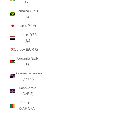
Fr)
Jamaica (JMD
$)
Japan (JPY ¥)
Jemen (YER
﷼)
Jersey (EUR €)
Jordanië (EUR
€)
Kaaimaneilanden
(KYD $)
Kaapverdië
(CVE $)
Kameroen
(XAF CFA)