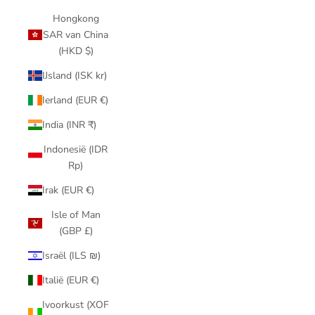
Hongkong
SAR van China
(HKD $)
IJsland (ISK kr)
Ierland (EUR €)
India (INR ₹)
Indonesië (IDR
Rp)
Irak (EUR €)
Isle of Man
(GBP £)
Israël (ILS ₪)
Italië (EUR €)
Ivoorkust (XOF