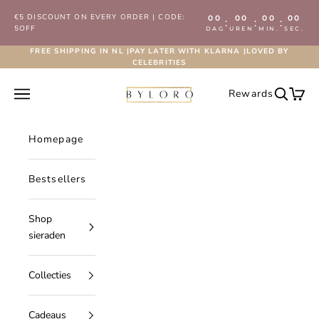
Naar inhoud
€5 DISCOUNT ON EVERY ORDER | CODE:
00
00
00
00
:
:
:
5OFF
DAG
UREN
MIN.
SEC.
FREE SHIPPING IN NL |PAY LATER WITH KLARNA |LOVED BY
CELEBRITIES
Byloro.com
Navigatiemenu openen
Rewards
Zoeken 
Wink
Homepage
Bestsellers
Shop
sieraden
Collecties
Cadeaus