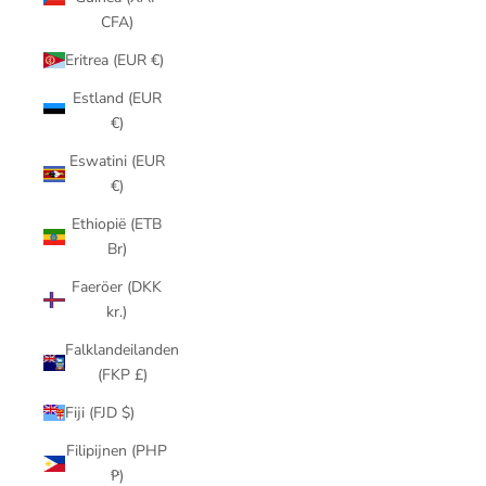
CFA)
Eritrea (EUR €)
Estland (EUR
€)
Eswatini (EUR
€)
Ethiopië (ETB
Br)
Faeröer (DKK
kr.)
Falklandeilanden
(FKP £)
Fiji (FJD $)
Filipijnen (PHP
₱)