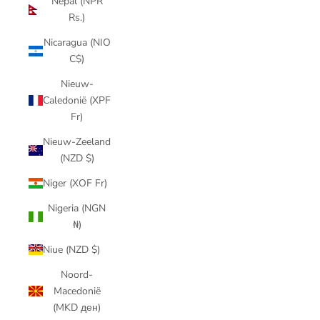
Nepal (NPR
Rs.)
Nicaragua (NIO
C$)
Nieuw-
Caledonië (XPF
Fr)
Nieuw-Zeeland
(NZD $)
Niger (XOF Fr)
Nigeria (NGN
₦)
Niue (NZD $)
Noord-
Macedonië
(MKD ден)