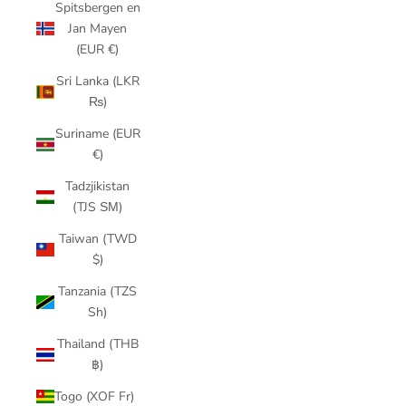
Spitsbergen en
Jan Mayen
(EUR €)
Sri Lanka (LKR
₨)
Suriname (EUR
€)
Tadzjikistan
(TJS ЅМ)
Taiwan (TWD
$)
Tanzania (TZS
Sh)
Thailand (THB
฿)
Togo (XOF Fr)