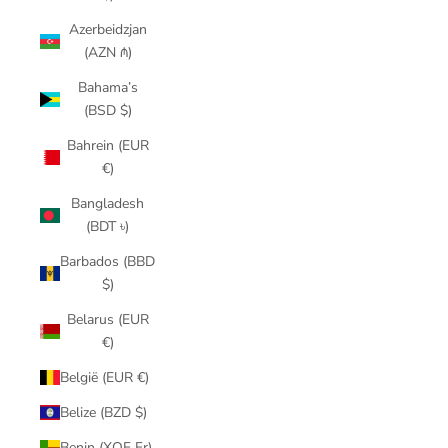
Azerbeidzjan
(AZN ₼)
Bahama’s
(BSD $)
Bahrein (EUR
€)
Bangladesh
(BDT ৳)
Barbados (BBD
$)
Belarus (EUR
€)
België (EUR €)
Belize (BZD $)
Benin (XOF Fr)