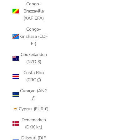
Congo-
Brazzaville
(XAF CFA)
Congo-
Kinshasa (CDF
Fr)
Cookeilanden
(NZD $)
Costa Rica
(CRC ₡)
Curaçao (ANG
ƒ)
Cyprus (EUR €)
Denemarken
(DKK kr.)
Djibouti (DJF