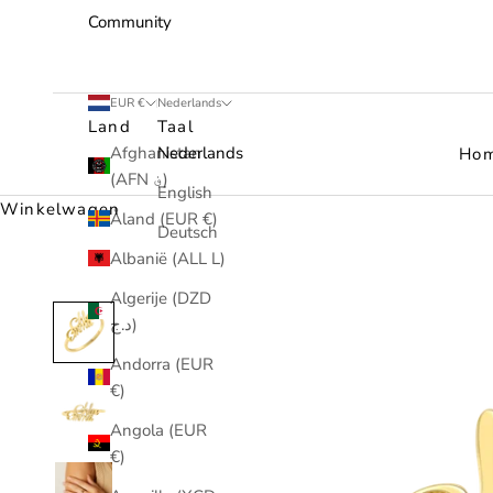
Community
EUR €
Nederlands
Land
Taal
Afghanistan
Nederlands
Ho
(AFN ؋)
English
Winkelwagen
Åland (EUR €)
Deutsch
Albanië (ALL L)
Algerije (DZD
د.ج)
Andorra (EUR
€)
Angola (EUR
€)