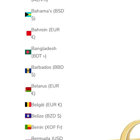
Bahama’s (BSD
$)
Bahrein (EUR
€)
Bangladesh
(BDT ৳)
Barbados (BBD
$)
Belarus (EUR
€)
België (EUR €)
Belize (BZD $)
Benin (XOF Fr)
Bermuda (USD