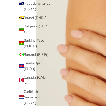
Maagdeneilanden
(USD $)
Brunei (BND $)
Bulgarije (EUR
€)
Burkina Faso
(XOF Fr)
Burundi (BIF Fr)
Cambodja
(KHR ៛)
Canada (CAD
$)
Caribisch
Nederland
(USD $)