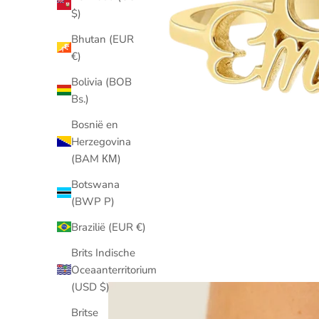
$)
Bhutan (EUR
€)
Bolivia (BOB
Bs.)
Bosnië en
Herzegovina
(BAM КМ)
Botswana
(BWP P)
Brazilië (EUR €)
Brits Indische
Oceaanterritorium
(USD $)
Britse