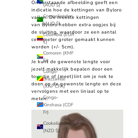
Onderstaande afbeelding geeft een
(AUD $)
indicatie hoe de kettingen van Byloro
Cocoseilanden
vallen. De meeste kettingen
(AUD $)
van Byloro hebben extra oogjes bij
de sluiting, waardoor ze een aantal
Colombia (EUR
centimeter groter gemaakt kunnen
€)
worden (+/- 5cm).
Comoren (KMF
Fr)
Je kunt de gewenste lengte voor
jezelf makkelijk bepalen door een
Congo-
touwtje of (meet)lint om je nek te
Brazzaville
doen op de gewenste lengte en deze
(XAF CFA)
vervolgens met een liniaal op te
Congo-
meten.
Kinshasa (CDF
Fr)
Cookeilanden
(NZD $)