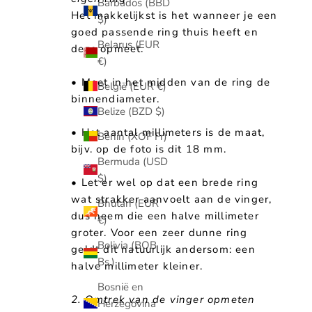
Barbados (BBD
Het makkelijkst is het wanneer je een
$)
goed passende ring thuis heeft en
Belarus (EUR
deze opmeet.
€)
• Meet in het midden van de ring de
België (EUR €)
binnendiameter.
Belize (BZD $)
• Het aantal millimeters is de maat,
Benin (XOF Fr)
bijv. op de foto is dit 18 mm.
Bermuda (USD
$)
• Let er wel op dat een brede ring
wat strakker aanvoelt aan de vinger,
Bhutan (EUR
dus neem die een halve millimeter
€)
groter. Voor een zeer dunne ring
Bolivia (BOB
geldt dit natuurlijk andersom: een
Bs.)
halve millimeter kleiner.
Bosnië en
2. Omtrek van de vinger opmeten
Herzegovina