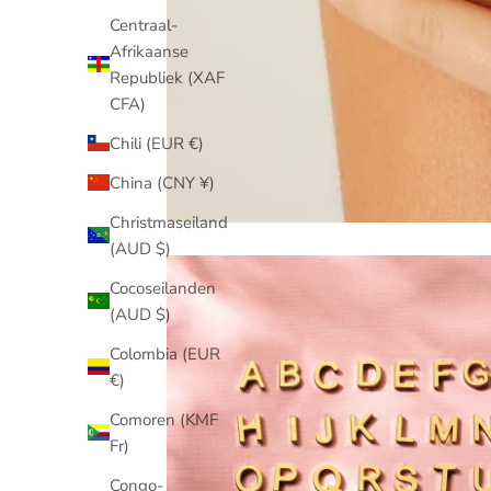
Centraal-
Afrikaanse
Republiek (XAF
CFA)
Chili (EUR €)
China (CNY ¥)
Christmaseiland
(AUD $)
Cocoseilanden
(AUD $)
Colombia (EUR
€)
Comoren (KMF
Fr)
Congo-