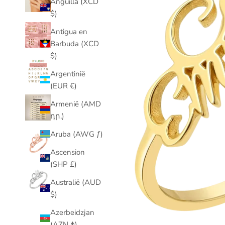
Anguilla (XCD
$)
Antigua en
Barbuda (XCD
$)
Argentinië
(EUR €)
Armenië (AMD
դր.)
Aruba (AWG ƒ)
Ascension
(SHP £)
Australië (AUD
$)
Azerbeidzjan
(AZN ₼)