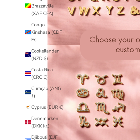
Brazzaville
(XAF CFA)
Congo-
Kinshasa (CDF
Fr)
Cookeilanden
(NZD $)
Costa Rica
(CRC ₡)
Curaçao (ANG
ƒ)
Cyprus (EUR €)
Denemarken
(DKK kr.)
Djibouti (DJF