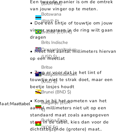
Een tweede manier is om de omtrek
(BAM КМ)
van jouw vinger op te meten.
Botswana
(BWP P)
• Doe een lintje of touwtje om jouw
vinger waaraan je de ring wilt gaan
Brazilië (EUR €)
dragen
Brits Indische
Oceaanterritorium
• Meet het aantal millimeters hiervan
(USD $)
op een meetlat
Britse
• Zorg er voor dat je het lint of
Maagdeneilanden
touwtje niet te strak doet, maar een
(USD $)
beetje losjes houdt
Brunei (BND $)
• Kom je bij het opmeten van het
Bulgarije (EUR
aat:
Maattabel
aantal millimeters niet uit op een
€)
standaard maat zoals aangegeven
Burkina Faso
staat in de tabel, kies dan voor de
(XOF Fr)
dichtstbijzijnde (grotere) maat..