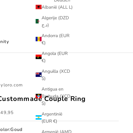
Albanië (ALL L)
Algerije (DZD
د.ج)
Andorra (EUR
nity
€)
Angola (EUR
€)
Anguilla (XCD
$)
yloro.com
Antigua en
Barbuda (XCD
Custommade Couple Ring
$)
anbiedingsprijs
€49,95
Argentinië
(EUR €)
olor:
Goud
Armenië (AMD