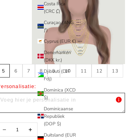
Costa Rica
(CRC ₡)
Curaçao (ANG
ƒ)
Cyprus (EUR €)
Denemarken
(DKK kr.)
5
6
7
8
9
10
11
12
13
Djibouti (DJF
Fdj)
ersonalisatie:
Dominica (XCD
$)
Dominicaanse
Republiek
(DOP $)
antal verlagen
Aantal verlagen
Duitsland (EUR