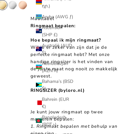
դր.)
Goud
Zilver
Rosé
Aruba (AWG ƒ)
Maattabel
Ringmaat bepalen:
Ascension
(SHP £)
Hoe bepaal ik mijn ringmaat?
Australië (AUD
Wil je er zeker van zijn dat je de
$)
perfecte ringmaat hebt? Met onze
handige ringsizer is het vinden van
Azerbeidzjan
de juiste maat nog nooit zo makkelijk
(AZN ₼)
geweest.
Bahama’s (BSD
$)
RINGSIZER (byloro.nl)
Bahrein (EUR
€)
Je kunt jouw ringmaat op twee
Bangladesh
manieren bepalen:
(BDT ৳)
1. Ringmaat bepalen met behulp van
eigen ring