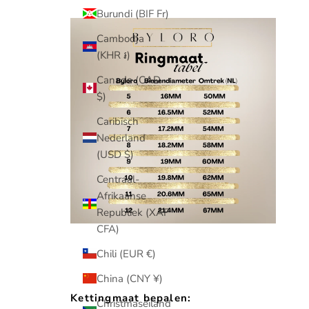
Burundi (BIF Fr)
Cambodja
(KHR ៛)
Canada (CAD
$)
Caribisch
Nederland
(USD $)
Centraal-
Afrikaanse
Republiek (XAF
CFA)
Chili (EUR €)
China (CNY ¥)
Kettingmaat bepalen:
Christmaseiland