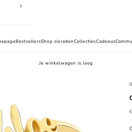
mepage
Bestsellers
Shop sieraden
Collecties
Cadeaus
Commu
Je winkelwagen is leeg
B
A
C