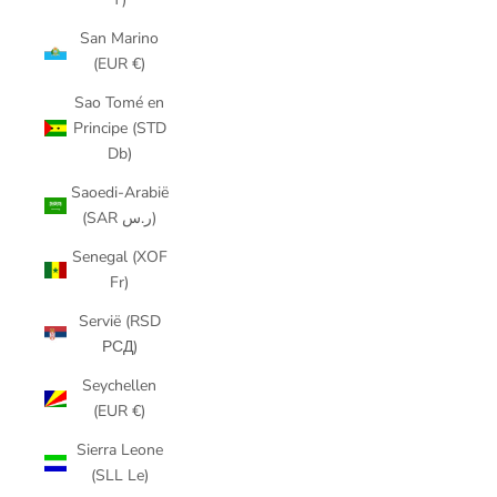
San Marino
(EUR €)
Sao Tomé en
Principe (STD
Db)
Saoedi-Arabië
(SAR ر.س)
Senegal (XOF
Fr)
Servië (RSD
РСД)
Seychellen
(EUR €)
Sierra Leone
(SLL Le)