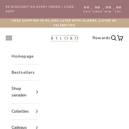
Naar inhoud
€5 DISCOUNT ON EVERY ORDER | CODE:
00
00
00
00
:
:
:
5OFF
DAG
UREN
MIN.
SEC.
FREE SHIPPING IN NL |PAY LATER WITH KLARNA |LOVED BY
CELEBRITIES
Byloro.com
Navigatiemenu openen
Rewards
Zoeken 
Wink
Homepage
Bestsellers
Shop
sieraden
Collecties
Cadeaus