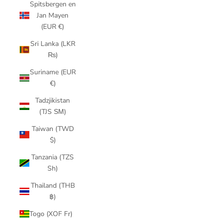
Spitsbergen en
Jan Mayen
(EUR €)
Sri Lanka (LKR
₨)
Suriname (EUR
€)
Tadzjikistan
(TJS ЅМ)
Taiwan (TWD
$)
Tanzania (TZS
Sh)
Thailand (THB
฿)
Togo (XOF Fr)