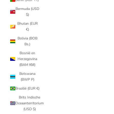
Bermuda (USD
$)
Bhutan (EUR
€)
Bolivia (BOB
Bs.)
Bosnië en
Herzegovina
(BAM КМ)
Botswana
(BWP P)
Brazilië (EUR €)
Brits Indische
Oceaanterritorium
(USD $)