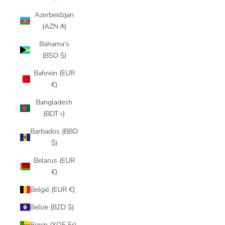
Azerbeidzjan
(AZN ₼)
Bahama’s
(BSD $)
Bahrein (EUR
€)
Bangladesh
(BDT ৳)
Barbados (BBD
$)
Belarus (EUR
€)
België (EUR €)
Belize (BZD $)
Benin (XOF Fr)