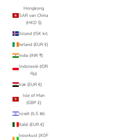
Hongkong
SAR van China
(HKD $)
IJsland (ISK kr)
Ierland (EUR €)
India (INR ₹)
Indonesië (IDR
Rp)
Irak (EUR €)
Isle of Man
(GBP £)
Israël (ILS ₪)
Italië (EUR €)
Ivoorkust (XOF