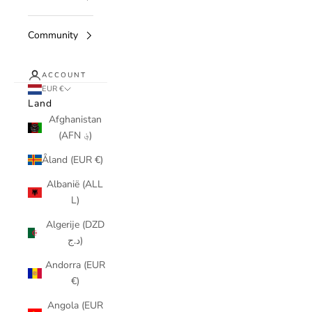
Community
ACCOUNT
EUR €
Land
Afghanistan
(AFN ؋)
Åland (EUR €)
Albanië (ALL
L)
Algerije (DZD
د.ج)
Andorra (EUR
€)
Angola (EUR