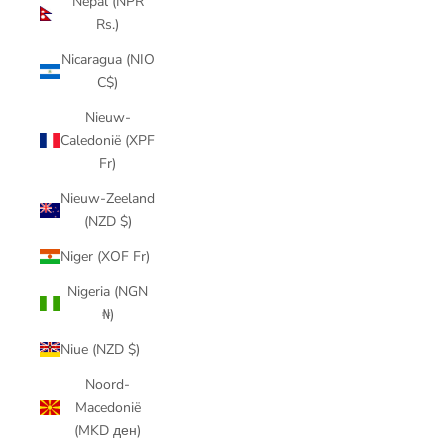
Nepal (NPR
Rs.)
Nicaragua (NIO
C$)
Nieuw-
Caledonië (XPF
Fr)
Nieuw-Zeeland
(NZD $)
Niger (XOF Fr)
Nigeria (NGN
₦)
Niue (NZD $)
Noord-
Macedonië
(MKD ден)