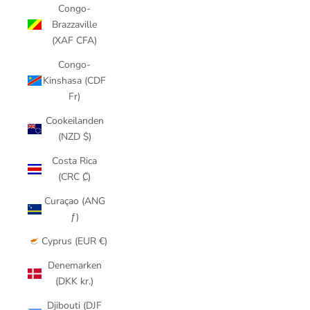
Congo-
Brazzaville
(XAF CFA)
Congo-
Kinshasa (CDF
Fr)
Cookeilanden
(NZD $)
Costa Rica
(CRC ₡)
Curaçao (ANG
ƒ)
Cyprus (EUR €)
Denemarken
(DKK kr.)
Djibouti (DJF