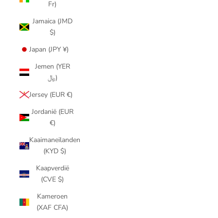
Fr)
Jamaica (JMD
$)
Japan (JPY ¥)
Jemen (YER
﷼)
Jersey (EUR €)
Jordanië (EUR
€)
Kaaimaneilanden
(KYD $)
Kaapverdië
(CVE $)
Kameroen
(XAF CFA)