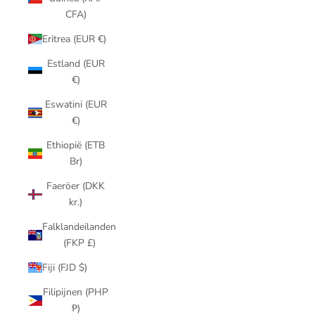
CFA)
Eritrea (EUR €)
Estland (EUR
€)
Eswatini (EUR
€)
Ethiopië (ETB
Br)
Faeröer (DKK
kr.)
Falklandeilanden
(FKP £)
Fiji (FJD $)
Filipijnen (PHP
₱)