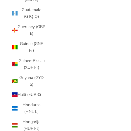
Guatemala
(GTQ Q)
Guernsey (GBP
£)
Guinee (GNF
Fr)
Guinee-Bissau
(XOF Fr)
Guyana (GYD
$)
Haïti (EUR €)
Honduras
(HNL L)
Hongarije
(HUF Ft)