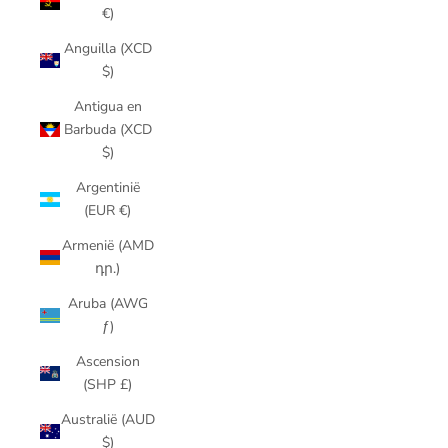
€)
Anguilla (XCD
$)
Antigua en
Barbuda (XCD
$)
Argentinië
(EUR €)
Armenië (AMD
դր.)
Aruba (AWG
ƒ)
Ascension
(SHP £)
Australië (AUD
$)