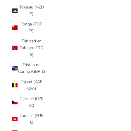
Tokelau (NZD
$)
Tonga (TOP
T$)
Trinidad en
Tobago (TTD
$)
Tristan da
Cunha (GBP £)
Tsjaad (XAF
CFA)
Tsjechië (CZK
Kč)
Tunesië (EUR
€)