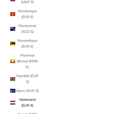
(MNT ₮)
Montenegro
(EUR €)
Montserrat
(XCD $)
Mozambique
(EUR €)
Myanmar
(Birma) (MMK
K)
Namibië (EUR
€)
Nauru (AUD $)
Nederland
(EUR €)