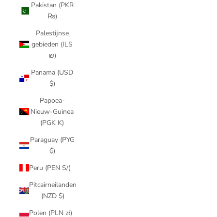
Pakistan (PKR
₨)
Palestijnse
gebieden (ILS
₪)
Panama (USD
$)
Papoea-
Nieuw-Guinea
(PGK K)
Paraguay (PYG
₲)
Peru (PEN S/)
Pitcairneilanden
(NZD $)
Polen (PLN zł)