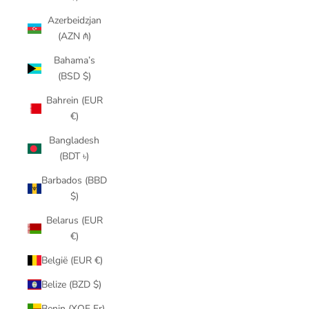
Azerbeidzjan
(AZN ₼)
Bahama’s
(BSD $)
Bahrein (EUR
€)
Bangladesh
(BDT ৳)
Barbados (BBD
$)
Belarus (EUR
€)
België (EUR €)
Belize (BZD $)
Benin (XOF Fr)