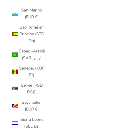
San Marino
(EUR €)
Sao Tomé en
Principe (STD
Db)
Saoedi-Arabië
(SAR ر.س)
Senegal (XOF
Fr)
Servië (RSD
РСД)
Seychellen
(EUR €)
Sierra Leone
(SLL Le)