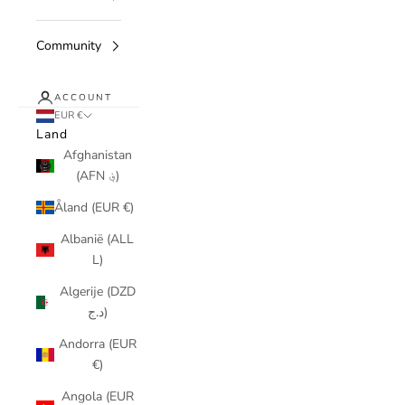
Community
ACCOUNT
EUR €
Land
Afghanistan
(AFN ؋)
Åland (EUR €)
Albanië (ALL
L)
Algerije (DZD
د.ج)
Andorra (EUR
€)
Angola (EUR