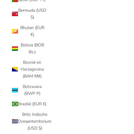
Bermuda (USD
$)
Bhutan (EUR
€)
Bolivia (BOB
Bs.)
Bosnië en
Herzegovina
(BAM КМ)
Botswana
(BWP P)
Brazilië (EUR €)
Brits Indische
Oceaanterritorium
(USD $)