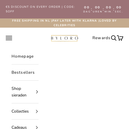
Naar inhoud
€5 DISCOUNT ON EVERY ORDER | CODE:
00
00
00
00
:
:
:
5OFF
DAG
UREN
MIN.
SEC.
FREE SHIPPING IN NL |PAY LATER WITH KLARNA |LOVED BY
CELEBRITIES
Byloro.com
Navigatiemenu openen
Rewards
Zoeken 
Wink
Homepage
Bestsellers
Shop
sieraden
Collecties
Cadeaus