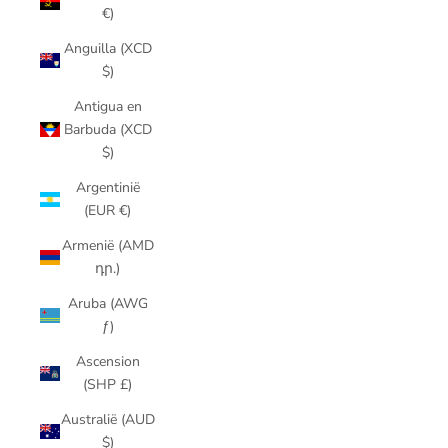
€)
Anguilla (XCD
$)
Antigua en
Barbuda (XCD
$)
Argentinië
(EUR €)
Armenië (AMD
դր.)
Aruba (AWG
ƒ)
Ascension
(SHP £)
Australië (AUD
$)