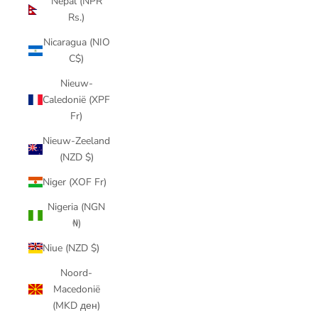
Nepal (NPR
Rs.)
Nicaragua (NIO
C$)
Nieuw-
Caledonië (XPF
Fr)
Nieuw-Zeeland
(NZD $)
Niger (XOF Fr)
Nigeria (NGN
₦)
Niue (NZD $)
Noord-
Macedonië
(MKD ден)