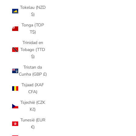
Tokelau (NZD
$)
Tonga (TOP
T$)
Trinidad en
Tobago (TTD
$)
Tristan da
Cunha (GBP £)
Tsjaad (XAF
CFA)
Tsjechië (CZK
Kč)
Tunesië (EUR
€)