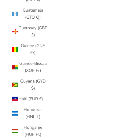
Guatemala
(GTQ Q)
Guernsey (GBP
£)
Guinee (GNF
Fr)
Guinee-Bissau
(XOF Fr)
Guyana (GYD
$)
Haïti (EUR €)
Honduras
(HNL L)
Hongarije
(HUF Ft)