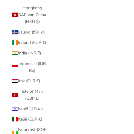
Hongkong
SAR van China
(HKD $)
IJsland (ISK kr)
Ierland (EUR €)
India (INR ₹)
Indonesië (IDR
Rp)
Irak (EUR €)
Isle of Man
(GBP £)
Israël (ILS ₪)
Italië (EUR €)
Ivoorkust (XOF