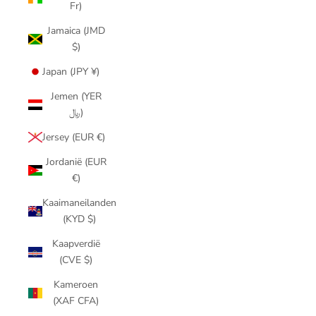
Fr)
Jamaica (JMD
$)
Japan (JPY ¥)
Jemen (YER
﷼)
Jersey (EUR €)
Jordanië (EUR
€)
Kaaimaneilanden
(KYD $)
Kaapverdië
(CVE $)
Kameroen
(XAF CFA)