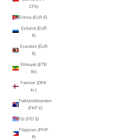
CFA)
Eritrea (EUR €)
Estland (EUR
€)
Eswatini (EUR
€)
Ethiopië (ETB
Br)
Faeröer (DKK
kr.)
Falklandeilanden
(FKP £)
Fiji (FJD $)
Filipijnen (PHP
₱)