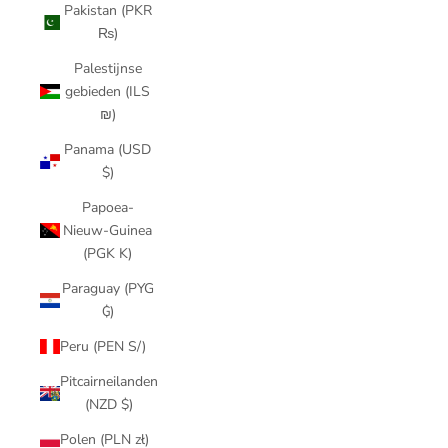
Pakistan (PKR
₨)
Palestijnse
gebieden (ILS
₪)
Panama (USD
$)
Papoea-
Nieuw-Guinea
(PGK K)
Paraguay (PYG
₲)
Peru (PEN S/)
Pitcairneilanden
(NZD $)
Polen (PLN zł)