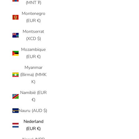
(MNT ₮)
Montenegro
(EUR €)
Montserrat
(XCD $)
Mozambique
(EUR €)
Myanmar
(Birma) (MMK
K)
Namibië (EUR
€)
Nauru (AUD $)
Nederland
(EUR €)