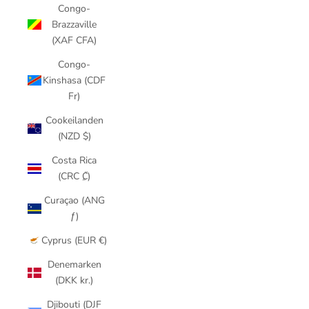
Congo-
Brazzaville
(XAF CFA)
Congo-
Kinshasa (CDF
Fr)
Cookeilanden
(NZD $)
Costa Rica
(CRC ₡)
Curaçao (ANG
ƒ)
Cyprus (EUR €)
Denemarken
(DKK kr.)
Djibouti (DJF