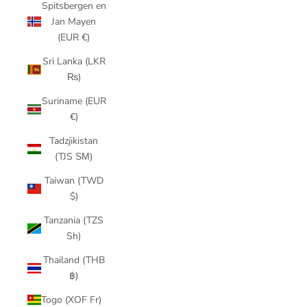
Spitsbergen en
Jan Mayen
(EUR €)
Sri Lanka (LKR
₨)
Suriname (EUR
€)
Tadzjikistan
(TJS ЅМ)
Taiwan (TWD
$)
Tanzania (TZS
Sh)
Thailand (THB
฿)
Togo (XOF Fr)