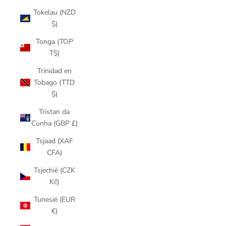
Tokelau (NZD
$)
Tonga (TOP
T$)
Trinidad en
Tobago (TTD
$)
Tristan da
Cunha (GBP £)
Tsjaad (XAF
CFA)
Tsjechië (CZK
Kč)
Tunesië (EUR
€)