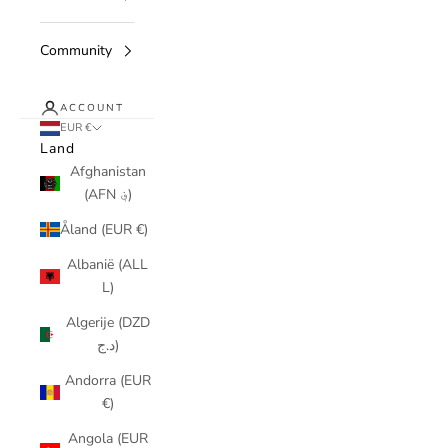
Community
ACCOUNT
EUR €
Land
Afghanistan
(AFN ؋)
Åland (EUR €)
Albanië (ALL
L)
Algerije (DZD
د.ج)
Andorra (EUR
€)
Angola (EUR