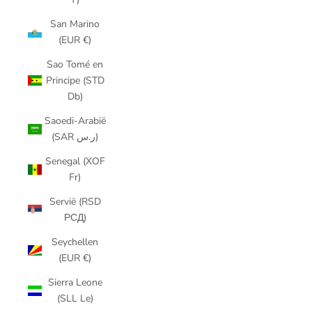
San Marino
(EUR €)
Sao Tomé en
Principe (STD
Db)
Saoedi-Arabië
(SAR ر.س)
Senegal (XOF
Fr)
Servië (RSD
РСД)
Seychellen
(EUR €)
Sierra Leone
(SLL Le)