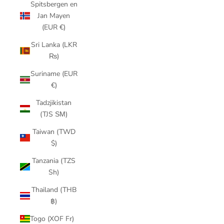
Spitsbergen en
Jan Mayen
(EUR €)
Sri Lanka (LKR
₨)
Suriname (EUR
€)
Tadzjikistan
(TJS ЅМ)
Taiwan (TWD
$)
Tanzania (TZS
Sh)
Thailand (THB
฿)
Togo (XOF Fr)