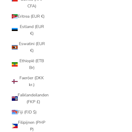
CFA)
Eritrea (EUR €)
Estland (EUR
€)
Eswatini (EUR
€)
Ethiopië (ETB
Br)
Faeröer (DKK
kr.)
Falklandeilanden
(FKP £)
Fiji (FJD $)
Filipijnen (PHP
₱)