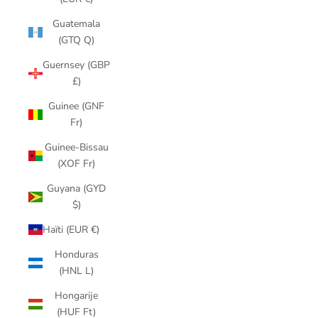
Guatemala
(GTQ Q)
Guernsey (GBP
£)
Guinee (GNF
Fr)
Guinee-Bissau
(XOF Fr)
Guyana (GYD
$)
Haïti (EUR €)
Honduras
(HNL L)
Hongarije
(HUF Ft)