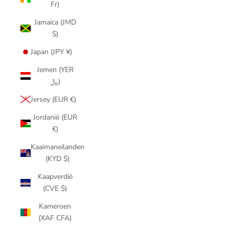
Fr)
Jamaica (JMD
$)
Japan (JPY ¥)
Jemen (YER
﷼)
Jersey (EUR €)
Jordanië (EUR
€)
Kaaimaneilanden
(KYD $)
Kaapverdië
(CVE $)
Kameroen
(XAF CFA)