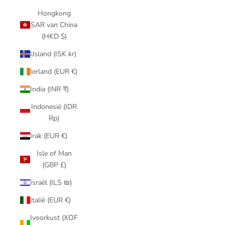
Hongkong
SAR van China
(HKD $)
IJsland (ISK kr)
Ierland (EUR €)
India (INR ₹)
Indonesië (IDR
Rp)
Irak (EUR €)
Isle of Man
(GBP £)
Israël (ILS ₪)
Italië (EUR €)
Ivoorkust (XOF