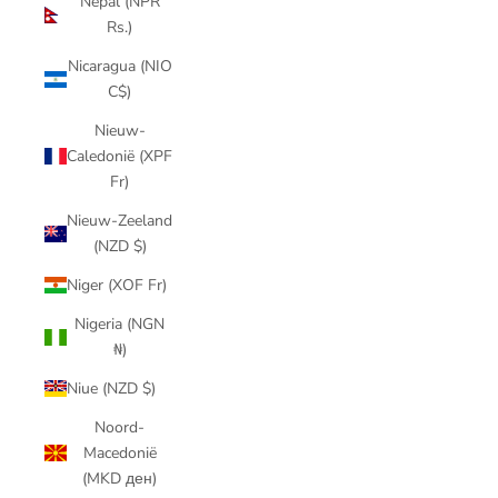
Nepal (NPR
Rs.)
Nicaragua (NIO
C$)
Nieuw-
Caledonië (XPF
Fr)
Nieuw-Zeeland
(NZD $)
Niger (XOF Fr)
Nigeria (NGN
₦)
Niue (NZD $)
Noord-
Macedonië
(MKD ден)