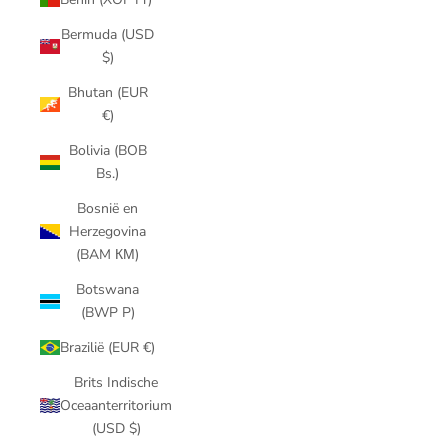
Bermuda (USD
$)
Bhutan (EUR
€)
Bolivia (BOB
Bs.)
Bosnië en
Herzegovina
(BAM КМ)
Botswana
(BWP P)
Brazilië (EUR €)
Brits Indische
Oceaanterritorium
(USD $)