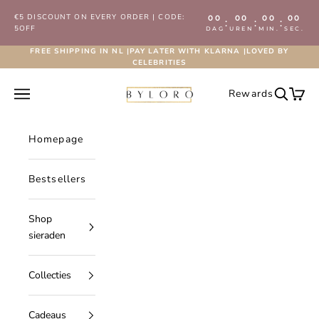
Naar inhoud
€5 DISCOUNT ON EVERY ORDER | CODE:
00
00
00
00
:
:
:
5OFF
DAG
UREN
MIN.
SEC.
FREE SHIPPING IN NL |PAY LATER WITH KLARNA |LOVED BY
CELEBRITIES
Byloro.com
Navigatiemenu openen
Rewards
Zoeken 
Wink
Homepage
Bestsellers
Shop
sieraden
Collecties
Cadeaus