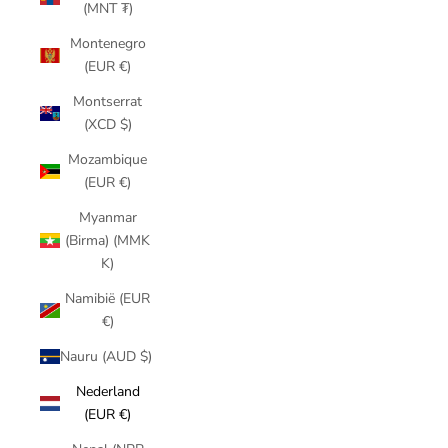
(MNT ₮)
Montenegro
(EUR €)
Montserrat
(XCD $)
Mozambique
(EUR €)
Myanmar
(Birma) (MMK
K)
Namibië (EUR
€)
Nauru (AUD $)
Nederland
(EUR €)