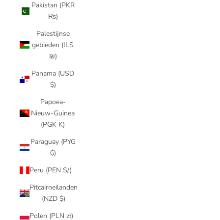
Pakistan (PKR
₨)
Palestijnse
gebieden (ILS
₪)
Panama (USD
$)
Papoea-
Nieuw-Guinea
(PGK K)
Paraguay (PYG
₲)
Peru (PEN S/)
Pitcairneilanden
(NZD $)
Polen (PLN zł)