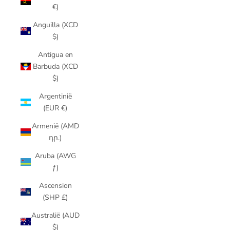
€)
Anguilla (XCD
$)
Antigua en
Barbuda (XCD
$)
Argentinië
(EUR €)
Armenië (AMD
դր.)
Aruba (AWG
ƒ)
Ascension
(SHP £)
Australië (AUD
$)