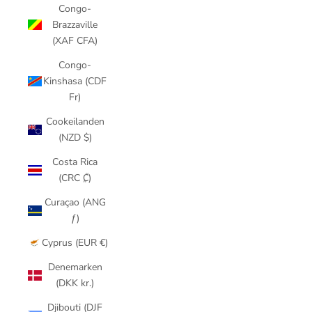
Congo-
Brazzaville
(XAF CFA)
Congo-
Kinshasa (CDF
Fr)
Cookeilanden
(NZD $)
Costa Rica
(CRC ₡)
Curaçao (ANG
ƒ)
Cyprus (EUR €)
Denemarken
(DKK kr.)
Djibouti (DJF