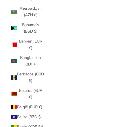
Azerbeidzjan
(AZN ₼)
Bahama’s
(BSD $)
Bahrein (EUR
€)
Bangladesh
(BDT ৳)
Barbados (BBD
$)
Belarus (EUR
€)
België (EUR €)
Belize (BZD $)
Benin (XOF Fr)