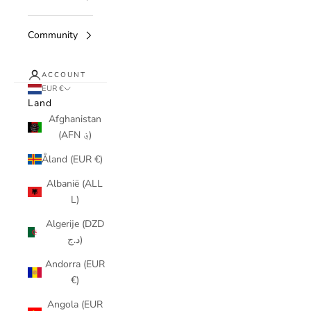
Community
ACCOUNT
EUR €
Land
Afghanistan
(AFN ؋)
Åland (EUR €)
Albanië (ALL
L)
Algerije (DZD
د.ج)
Andorra (EUR
€)
Angola (EUR