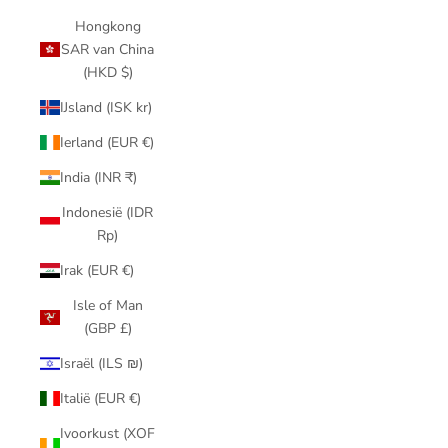
Hongkong
SAR van China
(HKD $)
IJsland (ISK kr)
Ierland (EUR €)
India (INR ₹)
Indonesië (IDR
Rp)
Irak (EUR €)
Isle of Man
(GBP £)
Israël (ILS ₪)
Italië (EUR €)
Ivoorkust (XOF