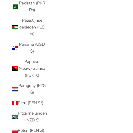
Pakistan (PKR
₨)
Palestijnse
gebieden (ILS
₪)
Panama (USD
$)
Papoea-
Nieuw-Guinea
(PGK K)
Paraguay (PYG
₲)
Peru (PEN S/)
Pitcairneilanden
(NZD $)
Polen (PLN zł)