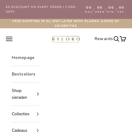
Naar inhoud
€5 DISCOUNT ON EVERY ORDER | CODE:
00
00
00
00
:
:
:
5OFF
DAG
UREN
MIN.
SEC.
FREE SHIPPING IN NL |PAY LATER WITH KLARNA |LOVED BY
CELEBRITIES
Byloro.com
Navigatiemenu openen
Rewards
Zoeken 
Wink
Homepage
Bestsellers
Shop
sieraden
Collecties
Cadeaus