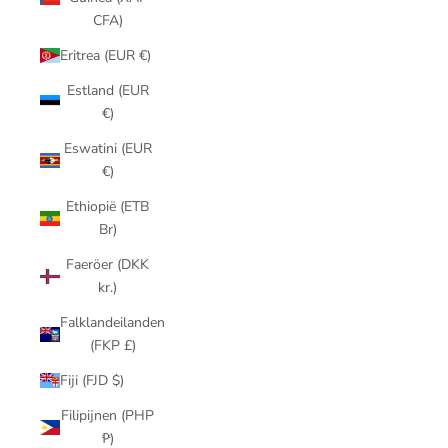
CFA)
Eritrea (EUR €)
Estland (EUR
€)
Eswatini (EUR
€)
Ethiopië (ETB
Br)
Faeröer (DKK
kr.)
Falklandeilanden
(FKP £)
Fiji (FJD $)
Filipijnen (PHP
₱)