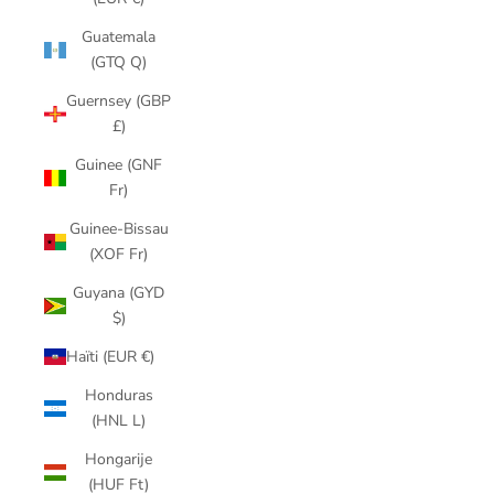
Guatemala
(GTQ Q)
Guernsey (GBP
£)
Guinee (GNF
Fr)
Guinee-Bissau
(XOF Fr)
Guyana (GYD
$)
Haïti (EUR €)
Honduras
(HNL L)
Hongarije
(HUF Ft)