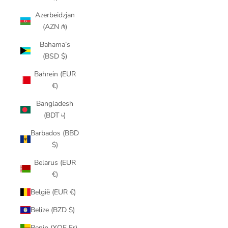
Azerbeidzjan
(AZN ₼)
Bahama’s
(BSD $)
Bahrein (EUR
€)
Bangladesh
(BDT ৳)
Barbados (BBD
$)
Belarus (EUR
€)
België (EUR €)
Belize (BZD $)
Benin (XOF Fr)