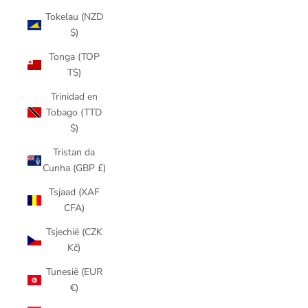
Tokelau (NZD
$)
Tonga (TOP
T$)
Trinidad en
Tobago (TTD
$)
Tristan da
Cunha (GBP £)
Tsjaad (XAF
CFA)
Tsjechië (CZK
Kč)
Tunesië (EUR
€)