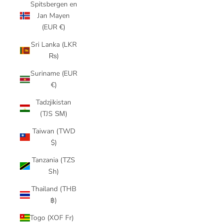
Spitsbergen en
Jan Mayen
(EUR €)
Sri Lanka (LKR
₨)
Suriname (EUR
€)
Tadzjikistan
(TJS ЅМ)
Taiwan (TWD
$)
Tanzania (TZS
Sh)
Thailand (THB
฿)
Togo (XOF Fr)