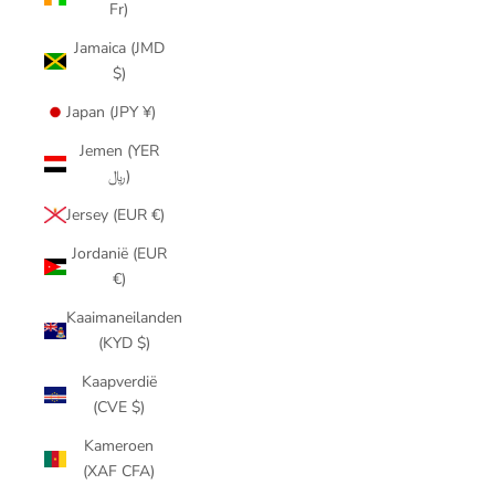
Fr)
Jamaica (JMD
$)
Japan (JPY ¥)
Jemen (YER
﷼)
Jersey (EUR €)
Jordanië (EUR
€)
Kaaimaneilanden
(KYD $)
Kaapverdië
(CVE $)
Kameroen
(XAF CFA)