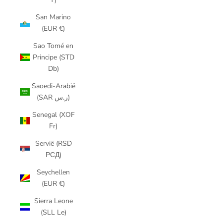
San Marino
(EUR €)
Sao Tomé en
Principe (STD
Db)
Saoedi-Arabië
(SAR ر.س)
Senegal (XOF
Fr)
Servië (RSD
РСД)
Seychellen
(EUR €)
Sierra Leone
(SLL Le)