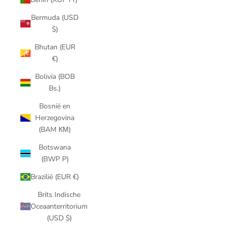
Bermuda (USD
$)
Bhutan (EUR
€)
Bolivia (BOB
Bs.)
Bosnië en
Herzegovina
(BAM КМ)
Botswana
(BWP P)
Brazilië (EUR €)
Brits Indische
Oceaanterritorium
(USD $)