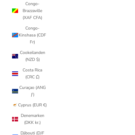
Congo-
Brazzaville
(XAF CFA)
Congo-
Kinshasa (CDF
Fr)
Cookeilanden
(NZD $)
Costa Rica
(CRC ₡)
Curaçao (ANG
ƒ)
Cyprus (EUR €)
Denemarken
(DKK kr.)
Djibouti (DJF