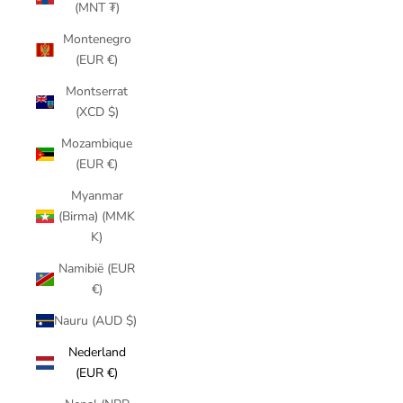
(MNT ₮)
Montenegro
(EUR €)
Montserrat
(XCD $)
Mozambique
(EUR €)
Myanmar
(Birma) (MMK
K)
Namibië (EUR
€)
Nauru (AUD $)
Nederland
(EUR €)