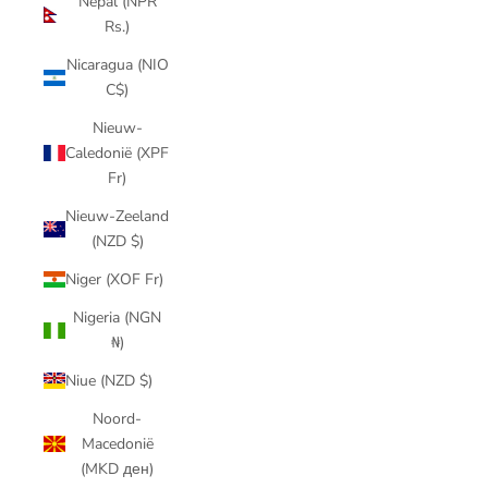
Nepal (NPR
Rs.)
Nicaragua (NIO
C$)
Nieuw-
Caledonië (XPF
Fr)
Nieuw-Zeeland
(NZD $)
Niger (XOF Fr)
Nigeria (NGN
₦)
Niue (NZD $)
Noord-
Macedonië
(MKD ден)