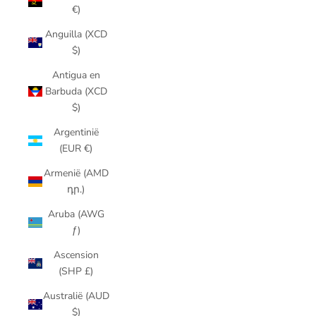
€)
Anguilla (XCD
$)
Antigua en
Barbuda (XCD
$)
Argentinië
(EUR €)
Armenië (AMD
դր.)
Aruba (AWG
ƒ)
Ascension
(SHP £)
Australië (AUD
$)