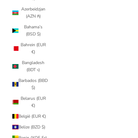
Azerbeidzjan
(AZN ₼)
Bahama’s
(BSD $)
Bahrein (EUR
€)
Bangladesh
(BDT ৳)
Barbados (BBD
$)
Belarus (EUR
€)
België (EUR €)
Belize (BZD $)
Benin (XOF Fr)