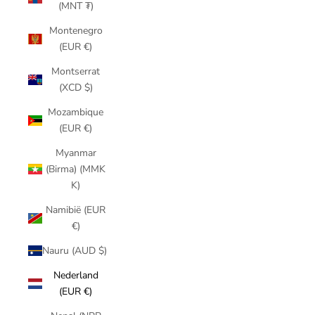
(MNT ₮)
Montenegro
(EUR €)
Montserrat
(XCD $)
Mozambique
(EUR €)
Myanmar
(Birma) (MMK
K)
Namibië (EUR
€)
Nauru (AUD $)
Nederland
(EUR €)