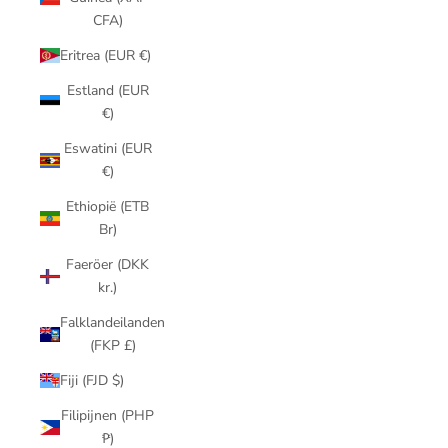
CFA)
Eritrea (EUR €)
Estland (EUR
€)
Eswatini (EUR
€)
Ethiopië (ETB
Br)
Faeröer (DKK
kr.)
Falklandeilanden
(FKP £)
Fiji (FJD $)
Filipijnen (PHP
₱)