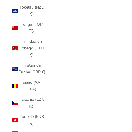
Tokelau (NZD
$)
Tonga (TOP
T$)
Trinidad en
Tobago (TTD
$)
Tristan da
Cunha (GBP £)
Tsjaad (XAF
CFA)
Tsjechië (CZK
Kč)
Tunesië (EUR
€)