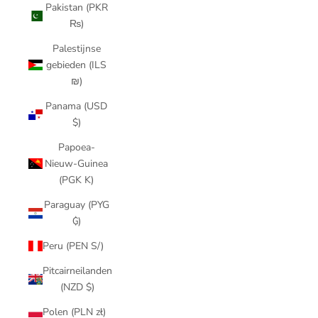
Pakistan (PKR
₨)
Palestijnse
gebieden (ILS
₪)
Panama (USD
$)
Papoea-
Nieuw-Guinea
(PGK K)
Paraguay (PYG
₲)
Peru (PEN S/)
Pitcairneilanden
(NZD $)
Polen (PLN zł)