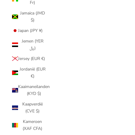
Fr)
Jamaica (JMD
$)
Japan (JPY ¥)
Jemen (YER
﷼)
Jersey (EUR €)
Jordanië (EUR
€)
Kaaimaneilanden
(KYD $)
Kaapverdië
(CVE $)
Kameroen
(XAF CFA)