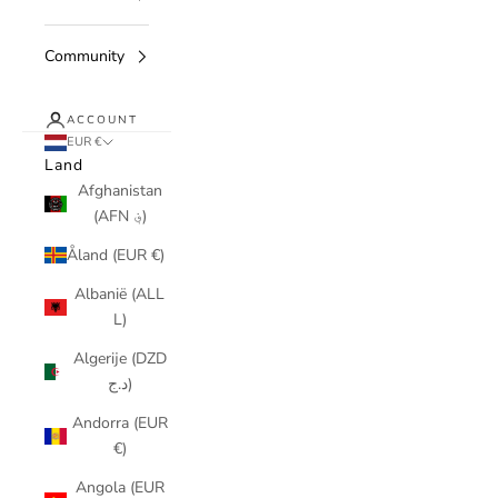
Community
ACCOUNT
EUR €
Land
Afghanistan
(AFN ؋)
Åland (EUR €)
Albanië (ALL
L)
Algerije (DZD
د.ج)
Andorra (EUR
€)
Angola (EUR