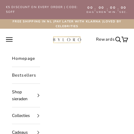
Naar inhoud
€5 DISCOUNT ON EVERY ORDER | CODE:
00
00
00
00
:
:
:
5OFF
DAG
UREN
MIN.
SEC.
FREE SHIPPING IN NL |PAY LATER WITH KLARNA |LOVED BY
CELEBRITIES
Byloro.com
Navigatiemenu openen
Rewards
Zoeken 
Wink
Homepage
Bestsellers
Shop
sieraden
Collecties
Cadeaus