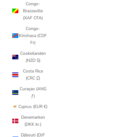
Congo-
Brazzaville
(XAF CFA)
Congo-
Kinshasa (CDF
Fr)
Cookeilanden
(NZD $)
Costa Rica
(CRC ₡)
Curaçao (ANG
ƒ)
Cyprus (EUR €)
Denemarken
(DKK kr.)
Djibouti (DJF