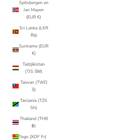
Spitsbergen en
Jan Mayen
(EUR €)
Sri Lanka (LKR
₨)
Suriname (EUR
€)
Tadzjikistan
(TJS ЅМ)
Taiwan (TWD
$)
Tanzania (TZS
Sh)
Thailand (THB
฿)
Togo (XOF Fr)