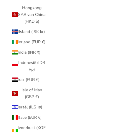
Hongkong
SAR van China
(HKD $)
IJsland (ISK kr)
Ierland (EUR €)
India (INR ₹)
Indonesië (IDR
Rp)
Irak (EUR €)
Isle of Man
(GBP £)
Israël (ILS ₪)
Italië (EUR €)
Ivoorkust (XOF