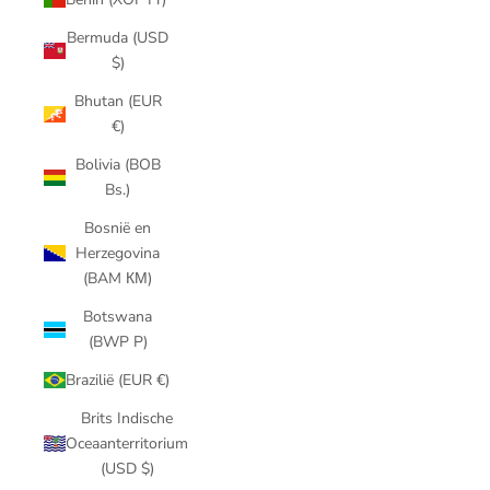
Bermuda (USD
$)
Bhutan (EUR
€)
Bolivia (BOB
Bs.)
Bosnië en
Herzegovina
(BAM КМ)
Botswana
(BWP P)
Brazilië (EUR €)
Brits Indische
Oceaanterritorium
(USD $)