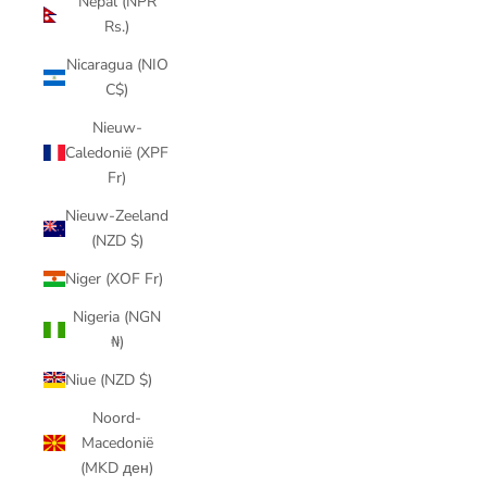
Nepal (NPR
Rs.)
Nicaragua (NIO
C$)
Nieuw-
Caledonië (XPF
Fr)
Nieuw-Zeeland
(NZD $)
Niger (XOF Fr)
Nigeria (NGN
₦)
Niue (NZD $)
Noord-
Macedonië
(MKD ден)