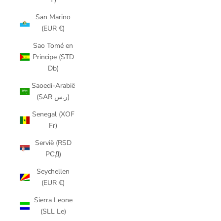
San Marino
(EUR €)
Sao Tomé en
Principe (STD
Db)
Saoedi-Arabië
(SAR ر.س)
Senegal (XOF
Fr)
Servië (RSD
РСД)
Seychellen
(EUR €)
Sierra Leone
(SLL Le)