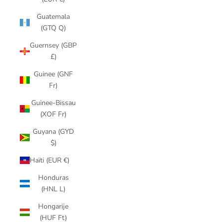
Guatemala
(GTQ Q)
Guernsey (GBP
£)
Guinee (GNF
Fr)
Guinee-Bissau
(XOF Fr)
Guyana (GYD
$)
Haïti (EUR €)
Honduras
(HNL L)
Hongarije
(HUF Ft)