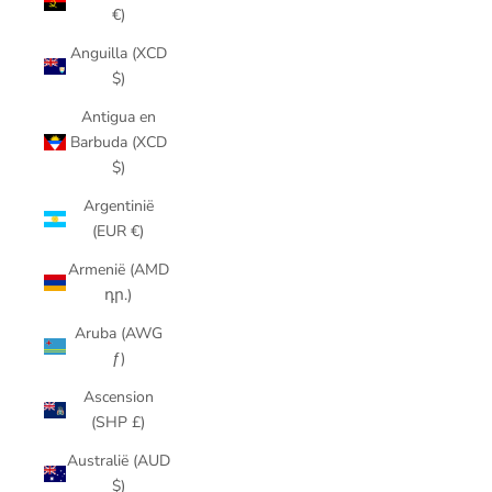
€)
Anguilla (XCD
$)
Antigua en
Barbuda (XCD
$)
Argentinië
(EUR €)
Armenië (AMD
դր.)
Aruba (AWG
ƒ)
Ascension
(SHP £)
Australië (AUD
$)