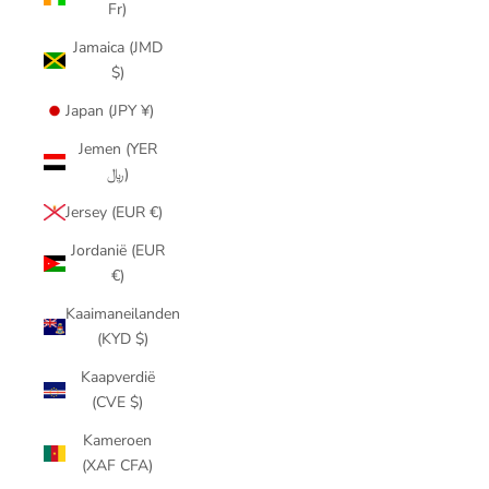
Fr)
Jamaica (JMD
$)
Japan (JPY ¥)
Jemen (YER
﷼)
Jersey (EUR €)
Jordanië (EUR
€)
Kaaimaneilanden
(KYD $)
Kaapverdië
(CVE $)
Kameroen
(XAF CFA)