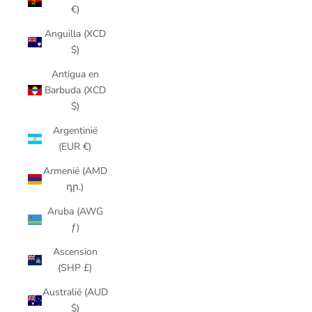
€)
Anguilla (XCD
$)
Antigua en
Barbuda (XCD
$)
Argentinië
(EUR €)
Armenië (AMD
դր.)
Aruba (AWG
ƒ)
Ascension
(SHP £)
Australië (AUD
$)