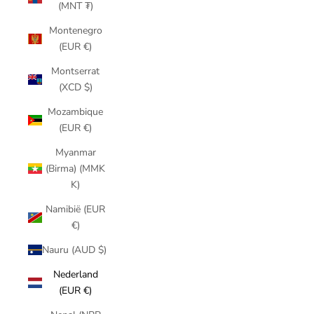
(MNT ₮)
Montenegro
(EUR €)
Montserrat
(XCD $)
Mozambique
(EUR €)
Myanmar
(Birma) (MMK
K)
Namibië (EUR
€)
Nauru (AUD $)
Nederland
(EUR €)