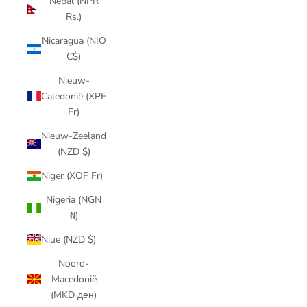
Nepal (NPR
Rs.)
Nicaragua (NIO
C$)
Nieuw-
Caledonië (XPF
Fr)
Nieuw-Zeeland
(NZD $)
Niger (XOF Fr)
Nigeria (NGN
₦)
Niue (NZD $)
Noord-
Macedonië
(MKD ден)