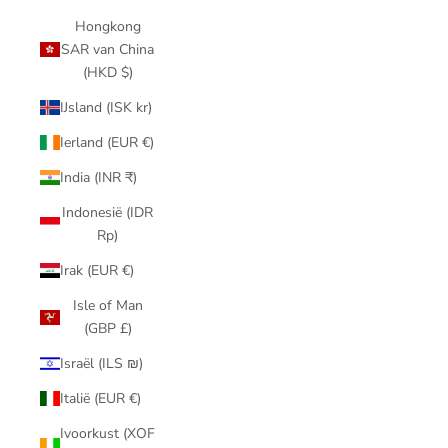
Hongkong
SAR van China
(HKD $)
IJsland (ISK kr)
Ierland (EUR €)
India (INR ₹)
Indonesië (IDR
Rp)
Irak (EUR €)
Isle of Man
(GBP £)
Israël (ILS ₪)
Italië (EUR €)
Ivoorkust (XOF