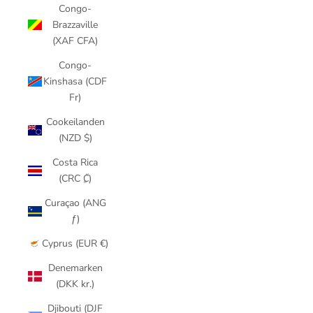
Congo-
Brazzaville
(XAF CFA)
Congo-
Kinshasa (CDF
Fr)
Cookeilanden
(NZD $)
Costa Rica
(CRC ₡)
Curaçao (ANG
ƒ)
Cyprus (EUR €)
Denemarken
(DKK kr.)
Djibouti (DJF