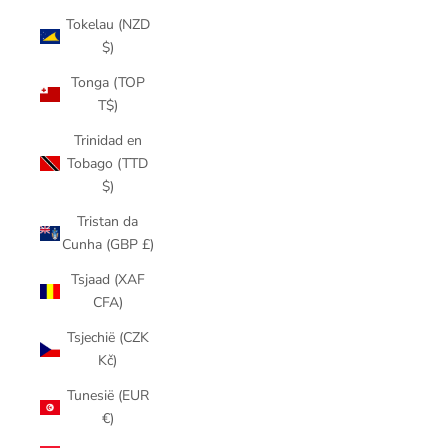
Tokelau (NZD
$)
Tonga (TOP
T$)
Trinidad en
Tobago (TTD
$)
Tristan da
Cunha (GBP £)
Tsjaad (XAF
CFA)
Tsjechië (CZK
Kč)
Tunesië (EUR
€)