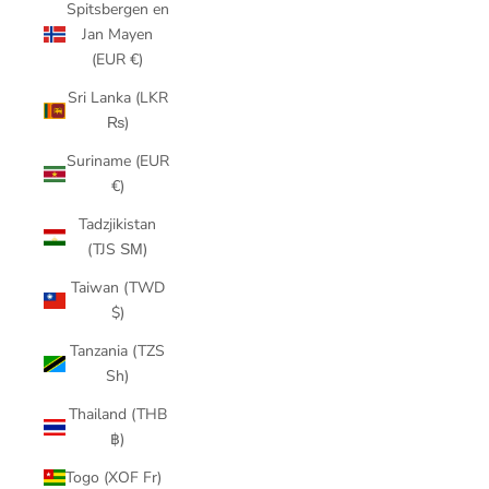
Spitsbergen en
Jan Mayen
(EUR €)
Sri Lanka (LKR
₨)
Suriname (EUR
€)
Tadzjikistan
(TJS ЅМ)
Taiwan (TWD
$)
Tanzania (TZS
Sh)
Thailand (THB
฿)
Togo (XOF Fr)