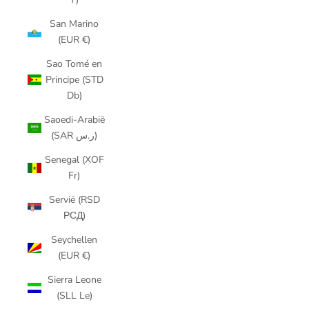
San Marino
(EUR €)
Sao Tomé en
Principe (STD
Db)
Saoedi-Arabië
(SAR ر.س)
Senegal (XOF
Fr)
Servië (RSD
РСД)
Seychellen
(EUR €)
Sierra Leone
(SLL Le)