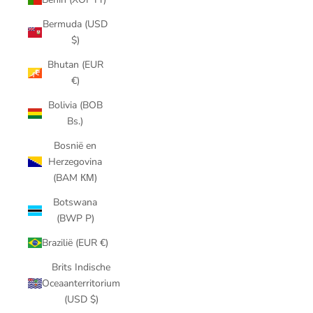
Bermuda (USD
$)
Bhutan (EUR
€)
Bolivia (BOB
Bs.)
Bosnië en
Herzegovina
(BAM КМ)
Botswana
(BWP P)
Brazilië (EUR €)
Brits Indische
Oceaanterritorium
(USD $)