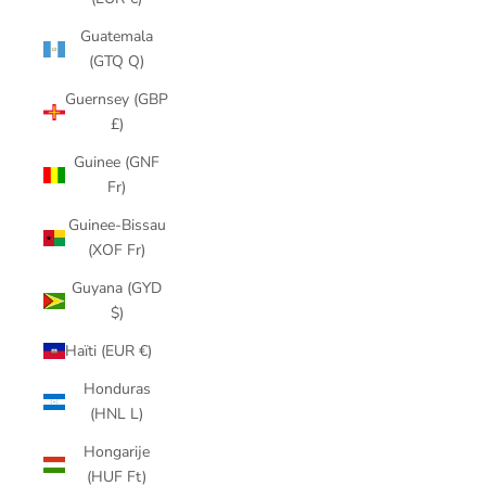
Guatemala
(GTQ Q)
Guernsey (GBP
£)
Guinee (GNF
Fr)
Guinee-Bissau
(XOF Fr)
Guyana (GYD
$)
Haïti (EUR €)
Honduras
(HNL L)
Hongarije
(HUF Ft)