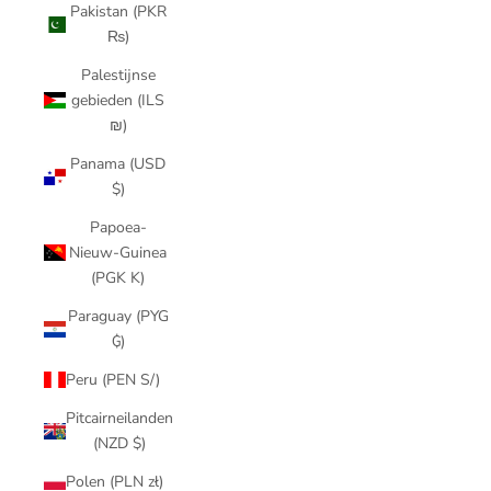
Pakistan (PKR
₨)
Palestijnse
gebieden (ILS
₪)
Panama (USD
$)
Papoea-
Nieuw-Guinea
(PGK K)
Paraguay (PYG
₲)
Peru (PEN S/)
Pitcairneilanden
(NZD $)
Polen (PLN zł)