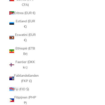
CFA)
Eritrea (EUR €)
Estland (EUR
€)
Eswatini (EUR
€)
Ethiopië (ETB
Br)
Faeröer (DKK
kr.)
Falklandeilanden
(FKP £)
Fiji (FJD $)
Filipijnen (PHP
₱)