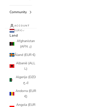
Community
ACCOUNT
EUR €
Land
Afghanistan
(AFN ؋)
Åland (EUR €)
Albanië (ALL
L)
Algerije (DZD
د.ج)
Andorra (EUR
€)
Angola (EUR