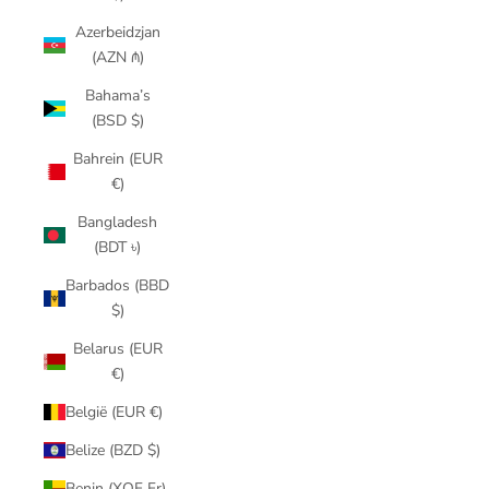
Azerbeidzjan
(AZN ₼)
Bahama’s
(BSD $)
Bahrein (EUR
€)
Bangladesh
(BDT ৳)
Barbados (BBD
$)
Belarus (EUR
€)
België (EUR €)
Belize (BZD $)
Benin (XOF Fr)