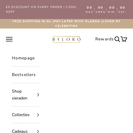
Naar inhoud
€5 DISCOUNT ON EVERY ORDER | CODE:
00
00
00
00
:
:
:
5OFF
DAG
UREN
MIN.
SEC.
FREE SHIPPING IN NL |PAY LATER WITH KLARNA |LOVED BY
CELEBRITIES
Byloro.com
Navigatiemenu openen
Rewards
Zoeken 
Wink
Homepage
Bestsellers
Shop
sieraden
Collecties
Cadeaus