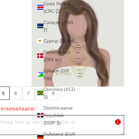
Costa Rica
(CRC ₡)
Curaçao (ANG
ƒ)
Cyprus (EUR €)
Denemarken
(DKK kr.)
Djibouti (DJF
Fdj)
Dominica (XCD
5
6
7
8
9
$)
Dominicaanse
ersonalisatie:
Republiek
(DOP $)
Duitsland (EUR