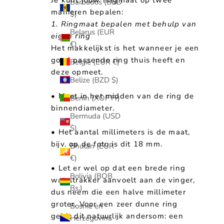
Barbados (BBD
manieren bepalen:
$)
1. Ringmaat bepalen met behulp van
Belarus (EUR
eigen ring
€)
Het makkelijkst is het wanneer je een
goed passende ring thuis heeft en
België (EUR €)
deze opmeet.
Belize (BZD $)
• Meet in het midden van de ring de
Benin (XOF Fr)
binnendiameter.
Bermuda (USD
$)
• Het aantal millimeters is de maat,
bijv. op de foto is dit 18 mm.
Bhutan (EUR
€)
• Let er wel op dat een brede ring
Bolivia (BOB
wat strakker aanvoelt aan de vinger,
Bs.)
dus neem die een halve millimeter
groter. Voor een zeer dunne ring
Bosnië en
geldt dit natuurlijk andersom: een
Herzegovina