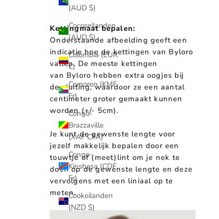
(AUD $)
Cocoseilanden
Kettingmaat bepalen:
(AUD $)
Onderstaande afbeelding geeft een
indicatie hoe de kettingen van Byloro
Colombia (EUR
vallen. De meeste kettingen
€)
van Byloro hebben extra oogjes bij
Comoren (KMF
de sluiting, waardoor ze een aantal
Fr)
centimeter groter gemaakt kunnen
worden (+/- 5cm).
Congo-
Brazzaville
Je kunt de gewenste lengte voor
(XAF CFA)
jezelf makkelijk bepalen door een
Congo-
touwtje of (meet)lint om je nek te
Kinshasa (CDF
doen op de gewenste lengte en deze
Fr)
vervolgens met een liniaal op te
meten.
Cookeilanden
(NZD $)