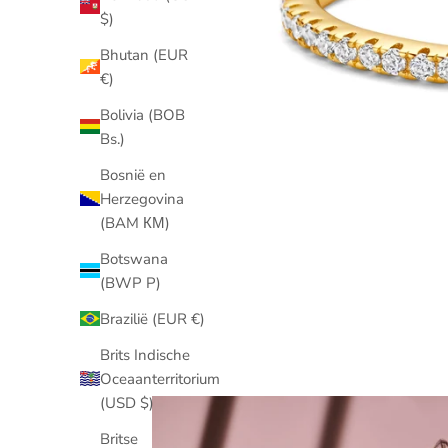
$)
Bhutan (EUR
€)
Bolivia (BOB
Bs.)
Bosnië en
Herzegovina
(BAM КМ)
Botswana
(BWP P)
Brazilië (EUR €)
Brits Indische
Oceaanterritorium
(USD $)
Britse