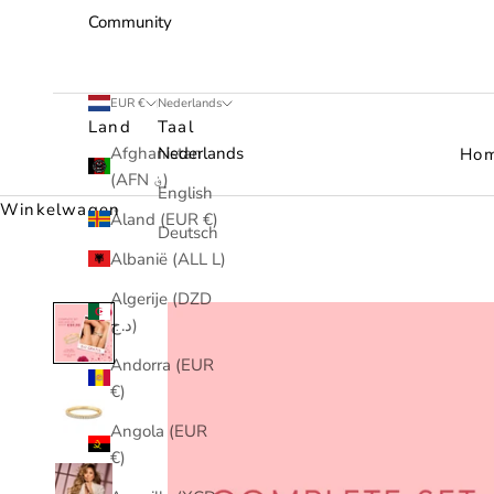
Community
EUR €
Nederlands
Land
Taal
Afghanistan
Nederlands
Ho
(AFN ؋)
English
Winkelwagen
Åland (EUR €)
Deutsch
Albanië (ALL L)
Algerije (DZD
د.ج)
Andorra (EUR
€)
Angola (EUR
€)