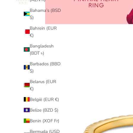
Bahama’s (BSD
$)
Bahrein (EUR
€)
Bangladesh
(BDT ৳)
Barbados (BBD
$)
Belarus (EUR
€)
België (EUR €)
Belize (BZD $)
Benin (XOF Fr)
Bermuda (USD