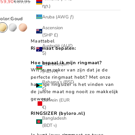
anbiedingsprijs
Normale prijs
€59,90
€89,95
դր.)
Aruba (AWG ƒ)
olor:
Goud
Ascension
Goud
Zilver
Rosé
(SHP £)
Maattabel
Australië (AUD
Ringmaat bepalen:
$)
Hoe bepaal ik mijn ringmaat?
Azerbeidzjan
Wil je er zeker van zijn dat je de
(AZN ₼)
perfecte ringmaat hebt? Met onze
Bahama’s (BSD
handige ringsizer is het vinden van
$)
de juiste maat nog nooit zo makkelijk
geweest.
Bahrein (EUR
€)
RINGSIZER (byloro.nl)
Bangladesh
(BDT ৳)
Je kunt jouw ringmaat op twee