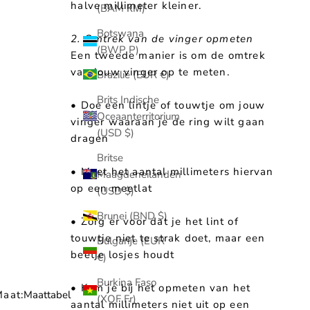
halve millimeter kleiner.
(BAM КМ)
Botswana
2. Omtrek van de vinger opmeten
(BWP P)
Een tweede manier is om de omtrek
van jouw vinger op te meten.
Brazilië (EUR €)
Brits Indische
• Doe een lintje of touwtje om jouw
Oceaanterritorium
vinger waaraan je de ring wilt gaan
(USD $)
dragen
Britse
• Meet het aantal millimeters hiervan
Maagdeneilanden
op een meetlat
(USD $)
Brunei (BND $)
• Zorg er voor dat je het lint of
touwtje niet te strak doet, maar een
Bulgarije (EUR
beetje losjes houdt
€)
Burkina Faso
• Kom je bij het opmeten van het
aat:
Maattabel
(XOF Fr)
aantal millimeters niet uit op een