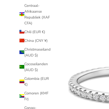
Centraal-
Afrikaanse
Republiek (XAF
CFA)
Chili (EUR €)
China (CNY ¥)
Christmaseiland
(AUD $)
Cocoseilanden
(AUD $)
Colombia (EUR
€)
Comoren (KMF
Fr)
Congo-