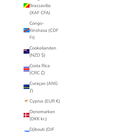
Brazzaville
(XAF CFA)
Congo-
Kinshasa (CDF
Fr)
Cookeilanden
(NZD $)
Costa Rica
(CRC ₡)
Curaçao (ANG
ƒ)
Cyprus (EUR €)
Denemarken
(DKK kr.)
Djibouti (DJF