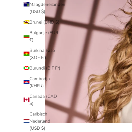
Maagdeneilanden
(USD $)
Brunei (BND $)
Bulgarije (EUR
€)
Burkina Faso
(XOF Fr)
Burundi (BIF Fr)
Cambodja
(KHR ៛)
Canada (CAD
$)
Caribisch
Nederland
(USD $)