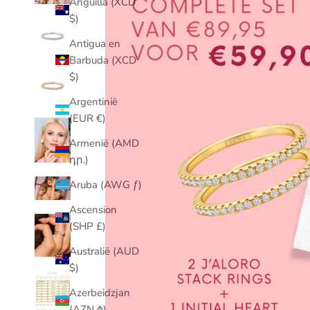
Anguilla (XCD
$)
Antigua en
Barbuda (XCD
$)
Argentinië
(EUR €)
Armenië (AMD
դր.)
Aruba (AWG ƒ)
Ascension
(SHP £)
Australië (AUD
$)
Azerbeidzjan
(AZN ₼)