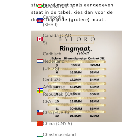
standaard maat zoals aangegeven
Burundi (BIF Fr)
staat in de tabel, kies dan voor de
Cambodja
dichtstbijzijnde (grotere) maat..
(KHR ៛)
Canada (CAD
$)
Caribisch
Nederland
(USD $)
Centraal-
Afrikaanse
Republiek (XAF
CFA)
Chili (EUR €)
China (CNY ¥)
Christmaseiland