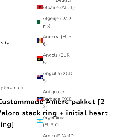
Albanië (ALL L)
Algerije (DZD
د.ج)
Andorra (EUR
nity
€)
Angola (EUR
€)
Anguilla (XCD
$)
yloro.com
Antigua en
Barbuda (XCD
Custommade Amore pakket [2
$)
j'aloro stack ring + initial heart
Argentinië
ring]
(EUR €)
Armenië (AMD