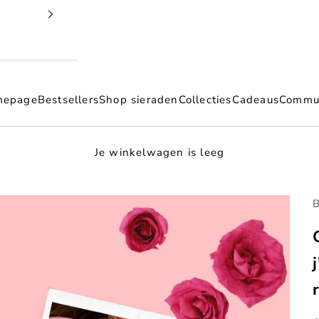
mepage
Bestsellers
Shop sieraden
Collecties
Cadeaus
Commu
Je winkelwagen is leeg
B