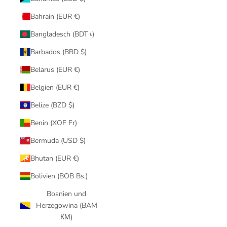
Bahrain (EUR €)
Bangladesch (BDT ৳)
Barbados (BBD $)
Belarus (EUR €)
Belgien (EUR €)
Belize (BZD $)
Benin (XOF Fr)
Bermuda (USD $)
Bhutan (EUR €)
Bolivien (BOB Bs.)
Bosnien und
Herzegowina (BAM
КМ)