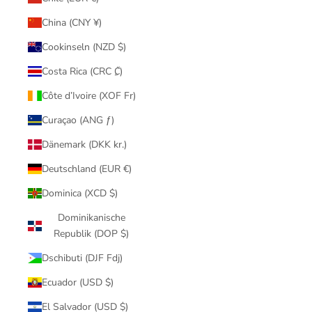
China (CNY ¥)
Cookinseln (NZD $)
Costa Rica (CRC ₡)
Côte d’Ivoire (XOF Fr)
Curaçao (ANG ƒ)
Dänemark (DKK kr.)
Deutschland (EUR €)
Dominica (XCD $)
Dominikanische
Republik (DOP $)
Dschibuti (DJF Fdj)
Ecuador (USD $)
El Salvador (USD $)