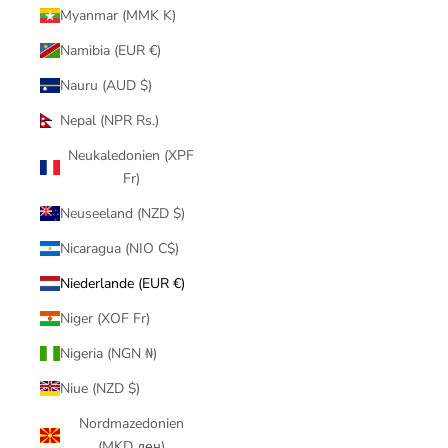
Myanmar (MMK K)
Namibia (EUR €)
Nauru (AUD $)
Nepal (NPR Rs.)
Neukaledonien (XPF
Fr)
Neuseeland (NZD $)
Nicaragua (NIO C$)
Niederlande (EUR €)
Niger (XOF Fr)
Nigeria (NGN ₦)
Niue (NZD $)
Nordmazedonien
(MKD ден)