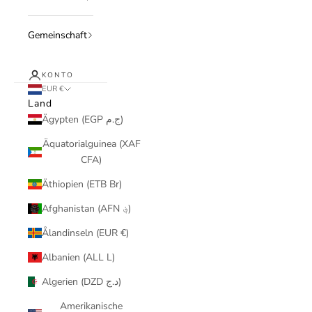
Gemeinschaft
KONTO
EUR €
Land
Ägypten (EGP ج.م)
Äquatorialguinea (XAF
CFA)
Äthiopien (ETB Br)
Afghanistan (AFN ؋)
Ålandinseln (EUR €)
Albanien (ALL L)
Algerien (DZD د.ج)
Amerikanische