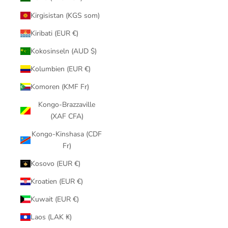
Kirgisistan (KGS som)
Kiribati (EUR €)
Kokosinseln (AUD $)
Kolumbien (EUR €)
Komoren (KMF Fr)
Kongo-Brazzaville
(XAF CFA)
Kongo-Kinshasa (CDF
Fr)
Kosovo (EUR €)
Kroatien (EUR €)
Kuwait (EUR €)
Laos (LAK ₭)