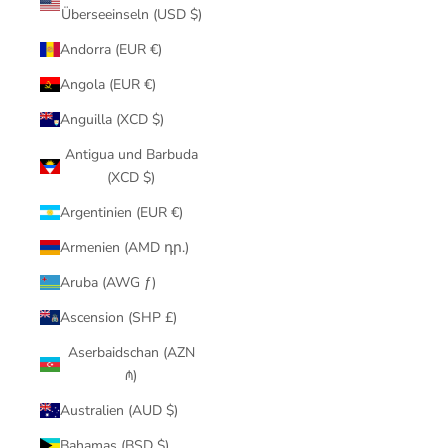
Überseeinseln (USD $)
Andorra (EUR €)
Angola (EUR €)
Anguilla (XCD $)
Antigua und Barbuda
(XCD $)
Argentinien (EUR €)
Armenien (AMD դր.)
Aruba (AWG ƒ)
Ascension (SHP £)
Aserbaidschan (AZN
₼)
Australien (AUD $)
Bahamas (BSD $)