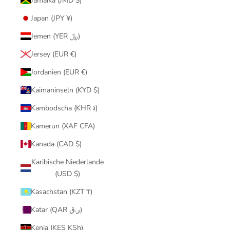
Jamaika (JMD $)
Japan (JPY ¥)
Jemen (YER ﷼)
Jersey (EUR €)
Jordanien (EUR €)
Kaimaninseln (KYD $)
Kambodscha (KHR ៛)
Kamerun (XAF CFA)
Kanada (CAD $)
Karibische Niederlande
(USD $)
Kasachstan (KZT ₸)
Katar (QAR ر.ق)
Kenia (KES KSh)