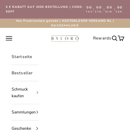
Zum Inhalt springen
5 € RABATT AUF JEDE BESTELLUNG | CODE:
00
00
00
00
:
:
:
5OFF
TAG
STD.
MIN.
SEK.
Von Prominenten geliebt | KOSTENLOSER VERSAND NL |
NACHZAHLUNG
Byloro.com
Navigationsmenü öffnen
Rewards
Suche öf
Waren
Startseite
Bestseller
Schmuck
kaufen
Sammlungen
Geschenke