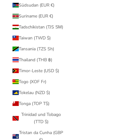
Südsudan (EUR €)
Suriname (EUR €)
Tadschikistan (TJS ЅМ)
Taiwan (TWD $)
Tansania (TZS Sh)
Thailand (THB ฿)
Timor-Leste (USD $)
Togo (XOF Fr)
Tokelau (NZD $)
Tonga (TOP T$)
Trinidad und Tobago
(TTD $)
Tristan da Cunha (GBP
£)