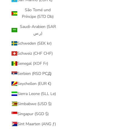
São Tomé und
Príncipe (STD Db)
Saudi-Arabien (SAR
ر.س)
Schweden (SEK kr)
Schweiz (CHF CHF)
Senegal (XOF Fr)
Serbien (RSD РСД)
Seychellen (EUR €)
Sierra Leone (SLL Le)
Simbabwe (USD $)
Singapur (SGD $)
Sint Maarten (ANG ƒ)