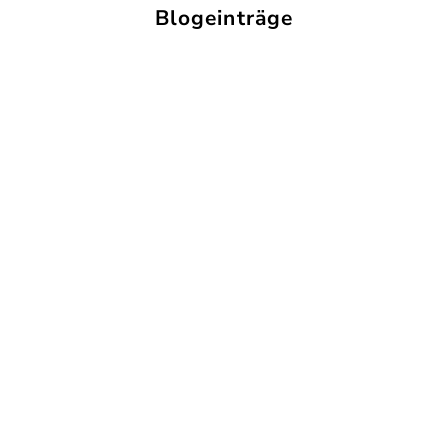
Blogeinträge
5 Halloween sieraden voor jouw spooky look (die je het
hele jaar wilt dragen) 🎃
Vijf Byloro sieraden voor een Halloween look die ook
na oktober draagbaar blijft.
Weiterlesen