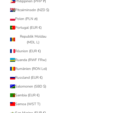
Philippinen (PHP ₱)
Pitcairninseln (NZD $)
Polen (PLN zł)
Portugal (EUR €)
Republik Moldau
(MDL L)
Réunion (EUR €)
Ruanda (RWF FRw)
Rumänien (RON Lei)
Russland (EUR €)
Salomonen (SBD $)
Sambia (EUR €)
Samoa (WST T)
San Marino (EUR €)