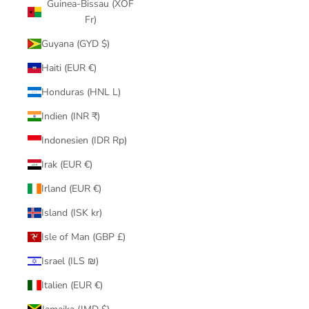
Guinea-Bissau (XOF
Fr)
Guyana (GYD $)
Haiti (EUR €)
Honduras (HNL L)
Indien (INR ₹)
Indonesien (IDR Rp)
Irak (EUR €)
Irland (EUR €)
Island (ISK kr)
Isle of Man (GBP £)
Israel (ILS ₪)
Italien (EUR €)