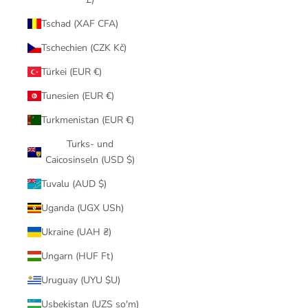
Tschad (XAF CFA)
Tschechien (CZK Kč)
Türkei (EUR €)
Tunesien (EUR €)
Turkmenistan (EUR €)
Turks- und
Caicosinseln (USD $)
Tuvalu (AUD $)
Uganda (UGX USh)
Ukraine (UAH ₴)
Ungarn (HUF Ft)
Uruguay (UYU $U)
Usbekistan (UZS so'm)