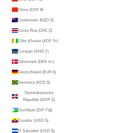
China (CNY ¥)
Cookinseln (NZD $)
Costa Rica (CRC ₡)
Côte d’Ivoire (XOF Fr)
Curaçao (ANG ƒ)
Dänemark (DKK kr.)
Deutschland (EUR €)
Dominica (XCD $)
Dominikanische
Republik (DOP $)
Dschibuti (DJF Fdj)
Ecuador (USD $)
El Salvador (USD $)