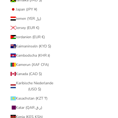
Jamaika (JMD $)
Japan (JPY ¥)
Jemen (YER ﷼)
Jersey (EUR €)
Jordanien (EUR €)
Kaimaninseln (KYD $)
Kambodscha (KHR ៛)
Kamerun (XAF CFA)
Kanada (CAD $)
Karibische Niederlande
(USD $)
Kasachstan (KZT ₸)
Katar (QAR ر.ق)
Kenia (KES KSh)