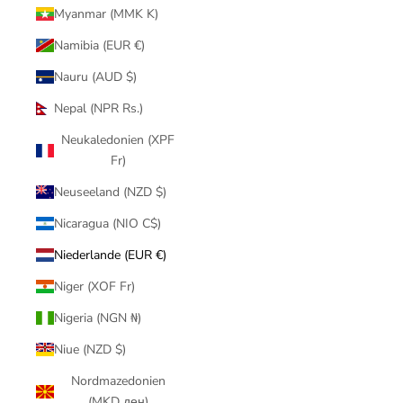
Myanmar (MMK K)
Namibia (EUR €)
Nauru (AUD $)
Nepal (NPR Rs.)
Neukaledonien (XPF
Fr)
Neuseeland (NZD $)
Nicaragua (NIO C$)
Niederlande (EUR €)
Niger (XOF Fr)
Nigeria (NGN ₦)
Niue (NZD $)
Nordmazedonien
(MKD ден)