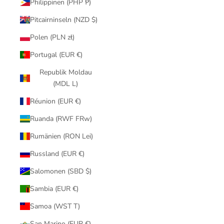
Philippinen (PHP ₱)
Pitcairninseln (NZD $)
Polen (PLN zł)
Portugal (EUR €)
Republik Moldau
(MDL L)
Réunion (EUR €)
Ruanda (RWF FRw)
Rumänien (RON Lei)
Russland (EUR €)
Salomonen (SBD $)
Sambia (EUR €)
Samoa (WST T)
San Marino (EUR €)