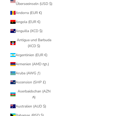
Überseeinseln (USD $)
Andorra (EUR €)
Angola (EUR €)
Anguilla (XCD $)
Antigua und Barbuda
(XCD $)
Argentinien (EUR €)
Armenien (AMD դր.)
Aruba (AWG ƒ)
Ascension (SHP £)
Aserbaidschan (AZN
₼)
Australien (AUD $)
Bahamas (BSD $)