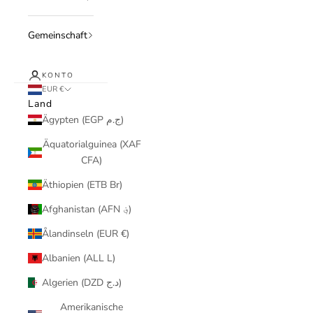
Gemeinschaft
KONTO
EUR €
Land
Ägypten (EGP ج.م)
Äquatorialguinea (XAF
CFA)
Äthiopien (ETB Br)
Afghanistan (AFN ؋)
Ålandinseln (EUR €)
Albanien (ALL L)
Algerien (DZD د.ج)
Amerikanische