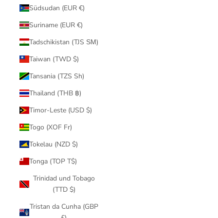
Südsudan (EUR €)
Suriname (EUR €)
Tadschikistan (TJS ЅМ)
Taiwan (TWD $)
Tansania (TZS Sh)
Thailand (THB ฿)
Timor-Leste (USD $)
Togo (XOF Fr)
Tokelau (NZD $)
Tonga (TOP T$)
Trinidad und Tobago
(TTD $)
Tristan da Cunha (GBP
£)