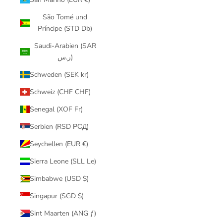
São Tomé und
Príncipe (STD Db)
Saudi-Arabien (SAR
ر.س)
Schweden (SEK kr)
Schweiz (CHF CHF)
Senegal (XOF Fr)
Serbien (RSD РСД)
Seychellen (EUR €)
Sierra Leone (SLL Le)
Simbabwe (USD $)
Singapur (SGD $)
Sint Maarten (ANG ƒ)