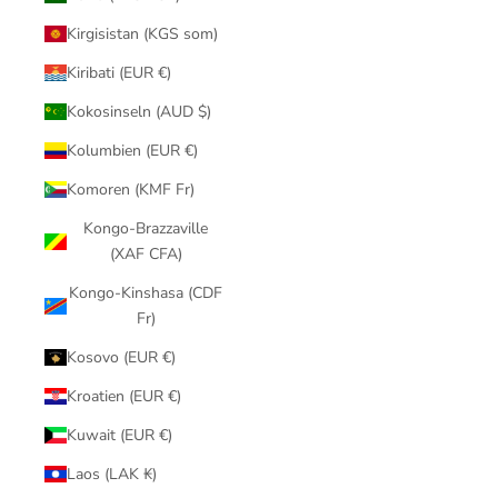
Kirgisistan (KGS som)
Kiribati (EUR €)
Kokosinseln (AUD $)
Kolumbien (EUR €)
Komoren (KMF Fr)
Kongo-Brazzaville
(XAF CFA)
Kongo-Kinshasa (CDF
Fr)
Kosovo (EUR €)
Kroatien (EUR €)
Kuwait (EUR €)
Laos (LAK ₭)