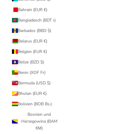
Bahrain (EUR €)
Bangladesch (BDT ৳)
Barbados (BBD $)
Belarus (EUR €)
Belgien (EUR €)
Belize (BZD $)
Benin (XOF Fr)
Bermuda (USD $)
Bhutan (EUR €)
Bolivien (BOB Bs.)
Bosnien und
Herzegowina (BAM
КМ)