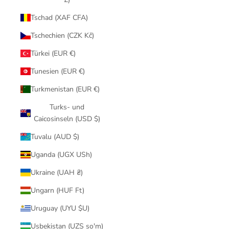
Tschad (XAF CFA)
Tschechien (CZK Kč)
Türkei (EUR €)
Tunesien (EUR €)
Turkmenistan (EUR €)
Turks- und
Caicosinseln (USD $)
Tuvalu (AUD $)
Uganda (UGX USh)
Ukraine (UAH ₴)
Ungarn (HUF Ft)
Uruguay (UYU $U)
Usbekistan (UZS so'm)