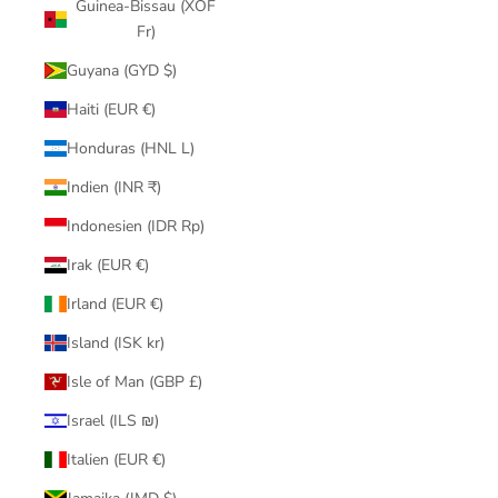
Guinea-Bissau (XOF
Fr)
Guyana (GYD $)
Haiti (EUR €)
Honduras (HNL L)
Indien (INR ₹)
Indonesien (IDR Rp)
Irak (EUR €)
Irland (EUR €)
Island (ISK kr)
Isle of Man (GBP £)
Israel (ILS ₪)
Italien (EUR €)