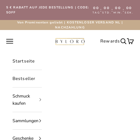
Zum Inhalt springen
5 € RABATT AUF JEDE BESTELLUNG | CODE:
00
00
00
00
:
:
:
5OFF
TAG
STD.
MIN.
SEK.
Von Prominenten geliebt | KOSTENLOSER VERSAND NL |
NACHZAHLUNG
Byloro.com
Navigationsmenü öffnen
Rewards
Suche öf
Waren
Startseite
Bestseller
Schmuck
kaufen
Sammlungen
Geschenke