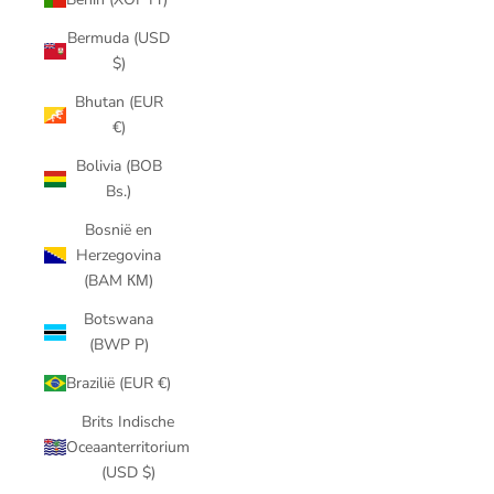
Bermuda (USD
$)
Bhutan (EUR
€)
Bolivia (BOB
Bs.)
Bosnië en
Herzegovina
(BAM КМ)
Botswana
(BWP P)
Brazilië (EUR €)
Brits Indische
Oceaanterritorium
(USD $)