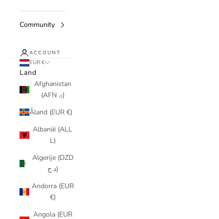
Community
ACCOUNT
EUR €
Land
Afghanistan
(AFN ؋)
Åland (EUR €)
Albanië (ALL
L)
Algerije (DZD
د.ج)
Andorra (EUR
€)
Angola (EUR