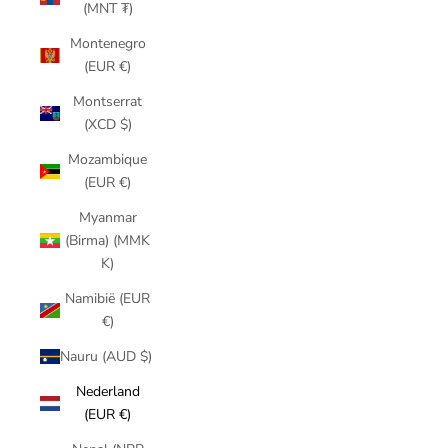
(MNT ₮)
Montenegro
(EUR €)
Montserrat
(XCD $)
Mozambique
(EUR €)
Myanmar
(Birma) (MMK
K)
Namibië (EUR
€)
Nauru (AUD $)
Nederland
(EUR €)