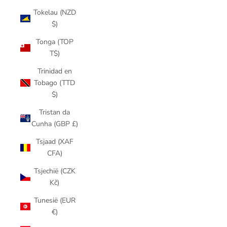
Tokelau (NZD
$)
Tonga (TOP
T$)
Trinidad en
Tobago (TTD
$)
Tristan da
Cunha (GBP £)
Tsjaad (XAF
CFA)
Tsjechië (CZK
Kč)
Tunesië (EUR
€)