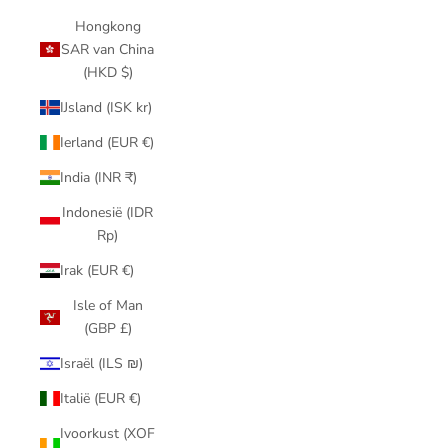
Hongkong
SAR van China
(HKD $)
IJsland (ISK kr)
Ierland (EUR €)
India (INR ₹)
Indonesië (IDR
Rp)
Irak (EUR €)
Isle of Man
(GBP £)
Israël (ILS ₪)
Italië (EUR €)
Ivoorkust (XOF