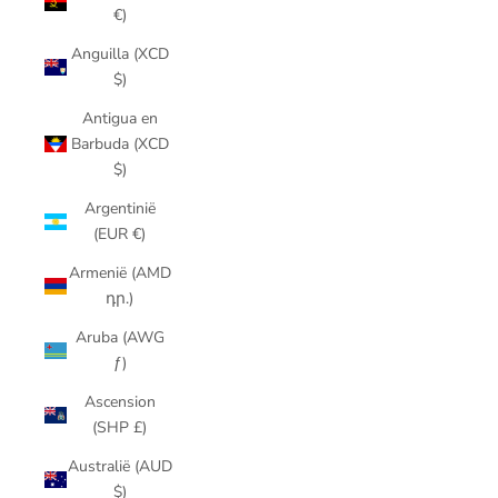
€)
Anguilla (XCD
$)
Antigua en
Barbuda (XCD
$)
Argentinië
(EUR €)
Armenië (AMD
դր.)
Aruba (AWG
ƒ)
Ascension
(SHP £)
Australië (AUD
$)