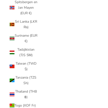
Spitsbergen en
Jan Mayen
(EUR €)
Sri Lanka (LKR
₨)
Suriname (EUR
€)
Tadzjikistan
(TJS ЅМ)
Taiwan (TWD
$)
Tanzania (TZS
Sh)
Thailand (THB
฿)
Togo (XOF Fr)