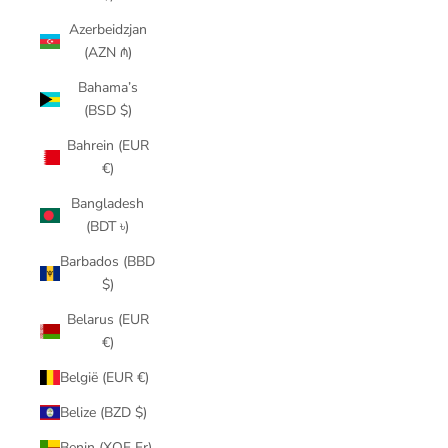
Azerbeidzjan
(AZN ₼)
Bahama’s
(BSD $)
Bahrein (EUR
€)
Bangladesh
(BDT ৳)
Barbados (BBD
$)
Belarus (EUR
€)
België (EUR €)
Belize (BZD $)
Benin (XOF Fr)