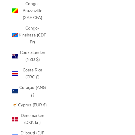
Congo-
Brazzaville
(XAF CFA)
Congo-
Kinshasa (CDF
Fr)
Cookeilanden
(NZD $)
Costa Rica
(CRC ₡)
Curaçao (ANG
ƒ)
Cyprus (EUR €)
Denemarken
(DKK kr.)
Djibouti (DJF