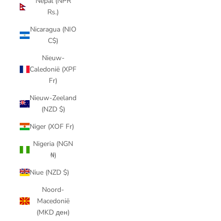
Nepal (NPR
Rs.)
Nicaragua (NIO
C$)
Nieuw-
Caledonië (XPF
Fr)
Nieuw-Zeeland
(NZD $)
Niger (XOF Fr)
Nigeria (NGN
₦)
Niue (NZD $)
Noord-
Macedonië
(MKD ден)