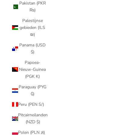
Pakistan (PKR
₨)
Palestijnse
gebieden (ILS
₪)
Panama (USD
$)
Papoea-
Nieuw-Guinea
(PGK K)
Paraguay (PYG
₲)
Peru (PEN S/)
Pitcairneilanden
(NZD $)
Polen (PLN zł)