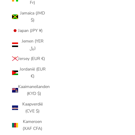
Fr)
Jamaica (JMD
$)
Japan (JPY ¥)
Jemen (YER
﷼)
Jersey (EUR €)
Jordanië (EUR
€)
Kaaimaneilanden
(KYD $)
Kaapverdië
(CVE $)
Kameroen
(XAF CFA)