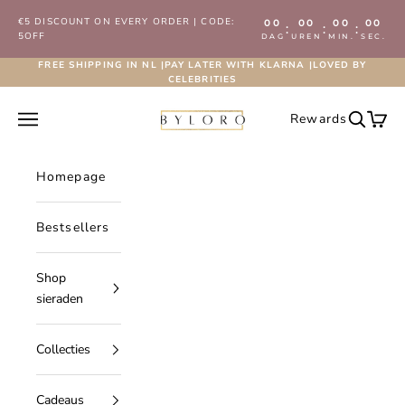
Naar inhoud
€5 DISCOUNT ON EVERY ORDER | CODE:
00
00
00
00
:
:
:
5OFF
DAG
UREN
MIN.
SEC.
FREE SHIPPING IN NL |PAY LATER WITH KLARNA |LOVED BY
CELEBRITIES
Byloro.com
Navigatiemenu openen
Rewards
Zoeken 
Wink
Homepage
Bestsellers
Shop
sieraden
Collecties
Cadeaus