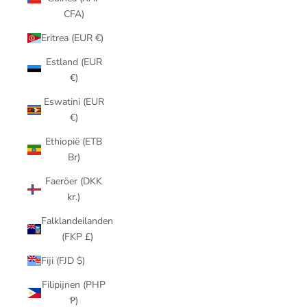
CFA)
Eritrea (EUR €)
Estland (EUR
€)
Eswatini (EUR
€)
Ethiopië (ETB
Br)
Faeröer (DKK
kr.)
Falklandeilanden
(FKP £)
Fiji (FJD $)
Filipijnen (PHP
₱)