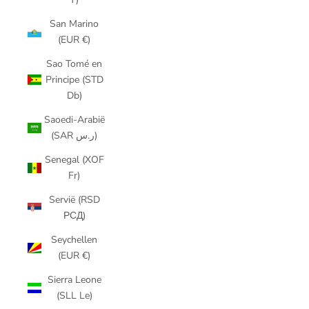
San Marino
(EUR €)
Sao Tomé en
Principe (STD
Db)
Saoedi-Arabië
(SAR ر.س)
Senegal (XOF
Fr)
Servië (RSD
РСД)
Seychellen
(EUR €)
Sierra Leone
(SLL Le)