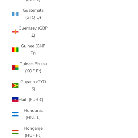
Guatemala
(GTQ Q)
Guernsey (GBP
£)
Guinee (GNF
Fr)
Guinee-Bissau
(XOF Fr)
Guyana (GYD
$)
Haïti (EUR €)
Honduras
(HNL L)
Hongarije
(HUF Ft)