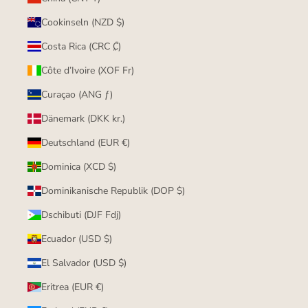
Cookinseln (NZD $)
Costa Rica (CRC ₡)
Côte d’Ivoire (XOF Fr)
Curaçao (ANG ƒ)
Dänemark (DKK kr.)
Deutschland (EUR €)
Dominica (XCD $)
Dominikanische Republik (DOP $)
Dschibuti (DJF Fdj)
Ecuador (USD $)
El Salvador (USD $)
Eritrea (EUR €)