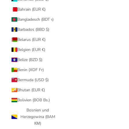
Bahrain (EUR €)
Bangladesch (BDT ৳)
Barbados (BBD $)
Belarus (EUR €)
Belgien (EUR €)
Belize (BZD $)
Benin (XOF Fr)
Bermuda (USD $)
Bhutan (EUR €)
Bolivien (BOB Bs.)
Bosnien und
Herzegowina (BAM
КМ)