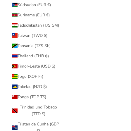
Südsudan (EUR €)
Suriname (EUR €)
Tadschikistan (TJS ЅМ)
Taiwan (TWD $)
Tansania (TZS Sh)
Thailand (THB ฿)
Timor-Leste (USD $)
Togo (XOF Fr)
Tokelau (NZD $)
Tonga (TOP T$)
Trinidad und Tobago
(TTD $)
Tristan da Cunha (GBP
£)