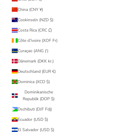
China (CNY ¥)
Cookinseln (NZD $)
Costa Rica (CRC ₡)
Côte d’Ivoire (XOF Fr)
Curaçao (ANG ƒ)
Dänemark (DKK kr.)
Deutschland (EUR €)
Dominica (XCD $)
Dominikanische
Republik (DOP $)
Dschibuti (DJF Fdj)
Ecuador (USD $)
El Salvador (USD $)