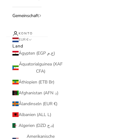
Gemeinschaft
KONTO
EUR €
Land
Ägypten (EGP ج.م)
Äquatorialguinea (XAF
CFA)
Äthiopien (ETB Br)
Afghanistan (AFN ؋)
Ålandinseln (EUR €)
Albanien (ALL L)
Algerien (DZD د.ج)
Amerikanische