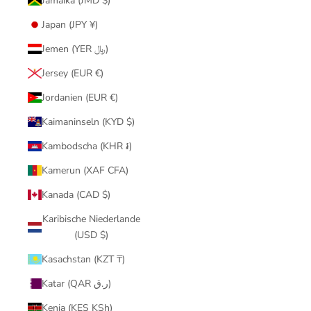
Jamaika (JMD $)
Japan (JPY ¥)
Jemen (YER ﷼)
Jersey (EUR €)
Jordanien (EUR €)
Kaimaninseln (KYD $)
Kambodscha (KHR ៛)
Kamerun (XAF CFA)
Kanada (CAD $)
Karibische Niederlande
(USD $)
Kasachstan (KZT ₸)
Katar (QAR ر.ق)
Kenia (KES KSh)