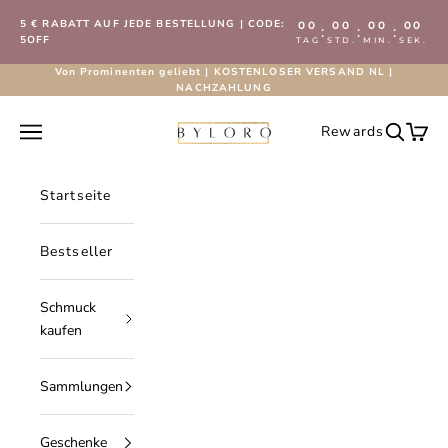
Zum Inhalt springen
5 € RABATT AUF JEDE BESTELLUNG | CODE:
00
00
00
00
:
:
:
5OFF
TAG
STD.
MIN.
SEK.
Von Prominenten geliebt | KOSTENLOSER VERSAND NL |
NACHZAHLUNG
Byloro.com
Navigationsmenü öffnen
Rewards
Suche öf
Waren
Startseite
Bestseller
Schmuck
kaufen
Sammlungen
Geschenke