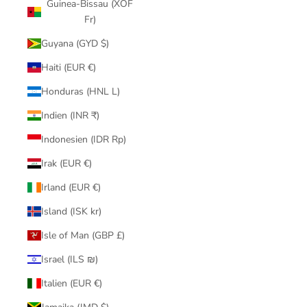
Guinea-Bissau (XOF
Fr)
Guyana (GYD $)
Haiti (EUR €)
Honduras (HNL L)
Indien (INR ₹)
Indonesien (IDR Rp)
Irak (EUR €)
Irland (EUR €)
Island (ISK kr)
Isle of Man (GBP £)
Israel (ILS ₪)
Italien (EUR €)