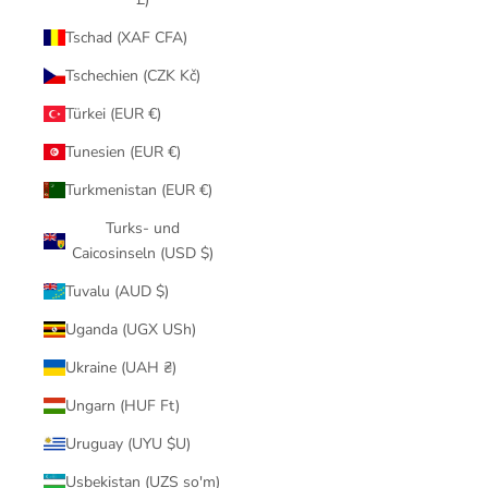
Tschad (XAF CFA)
Tschechien (CZK Kč)
Türkei (EUR €)
Tunesien (EUR €)
Turkmenistan (EUR €)
Turks- und
Caicosinseln (USD $)
Tuvalu (AUD $)
Uganda (UGX USh)
Ukraine (UAH ₴)
Ungarn (HUF Ft)
Uruguay (UYU $U)
Usbekistan (UZS so'm)