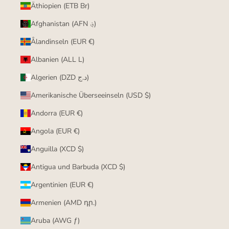
Äthiopien (ETB Br)
Afghanistan (AFN ؋)
Ålandinseln (EUR €)
Albanien (ALL L)
Algerien (DZD د.ج)
Amerikanische Überseeinseln (USD $)
Andorra (EUR €)
Angola (EUR €)
Anguilla (XCD $)
Antigua und Barbuda (XCD $)
Argentinien (EUR €)
Armenien (AMD դր.)
Aruba (AWG ƒ)