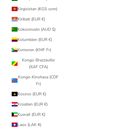
Kirgisistan (KGS som)
Kiribati (EUR €)
Kokosinseln (AUD $)
Kolumbien (EUR €)
Komoren (KMF Fr)
Kongo-Brazzaville
(XAF CFA)
Kongo-Kinshasa (CDF
Fr)
Kosovo (EUR €)
Kroatien (EUR €)
Kuwait (EUR €)
Laos (LAK ₭)