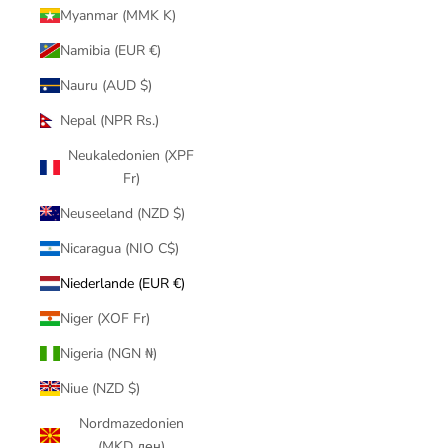
Myanmar (MMK K)
Namibia (EUR €)
Nauru (AUD $)
Nepal (NPR Rs.)
Neukaledonien (XPF
Fr)
Neuseeland (NZD $)
Nicaragua (NIO C$)
Niederlande (EUR €)
Niger (XOF Fr)
Nigeria (NGN ₦)
Niue (NZD $)
Nordmazedonien
(MKD ден)