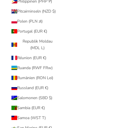
Philippinen (PHP ₱)
Pitcairninseln (NZD $)
Polen (PLN zł)
Portugal (EUR €)
Republik Moldau
(MDL L)
Réunion (EUR €)
Ruanda (RWF FRw)
Rumänien (RON Lei)
Russland (EUR €)
Salomonen (SBD $)
Sambia (EUR €)
Samoa (WST T)
San Marino (EUR €)