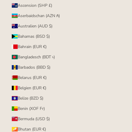
Ascension (SHP £)
Aserbaidschan (AZN ₼)
Australien (AUD $)
Bahamas (BSD $)
Bahrain (EUR €)
Bangladesch (BDT ৳)
Barbados (BBD $)
Belarus (EUR €)
Belgien (EUR €)
Belize (BZD $)
Benin (XOF Fr)
Bermuda (USD $)
Bhutan (EUR €)