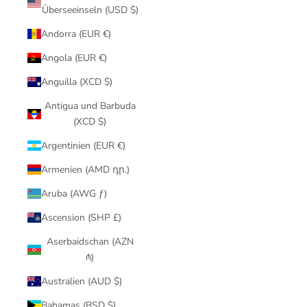
Überseeinseln (USD $)
Andorra (EUR €)
Angola (EUR €)
Anguilla (XCD $)
Antigua und Barbuda
(XCD $)
Argentinien (EUR €)
Armenien (AMD դր.)
Aruba (AWG ƒ)
Ascension (SHP £)
Aserbaidschan (AZN
₼)
Australien (AUD $)
Bahamas (BSD $)