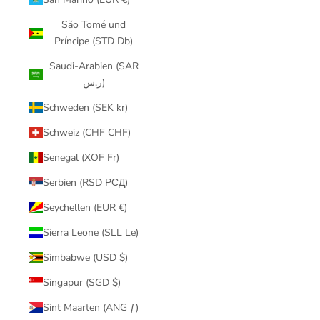
São Tomé und
Príncipe (STD Db)
Saudi-Arabien (SAR
ر.س)
Schweden (SEK kr)
Schweiz (CHF CHF)
Senegal (XOF Fr)
Serbien (RSD РСД)
Seychellen (EUR €)
Sierra Leone (SLL Le)
Simbabwe (USD $)
Singapur (SGD $)
Sint Maarten (ANG ƒ)