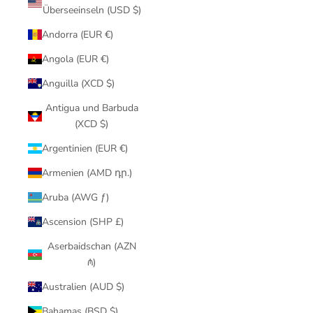
Überseeinseln (USD $)
Andorra (EUR €)
Angola (EUR €)
Anguilla (XCD $)
Antigua und Barbuda
(XCD $)
Argentinien (EUR €)
Armenien (AMD դր.)
Aruba (AWG ƒ)
Ascension (SHP £)
Aserbaidschan (AZN
₼)
Australien (AUD $)
Bahamas (BSD $)