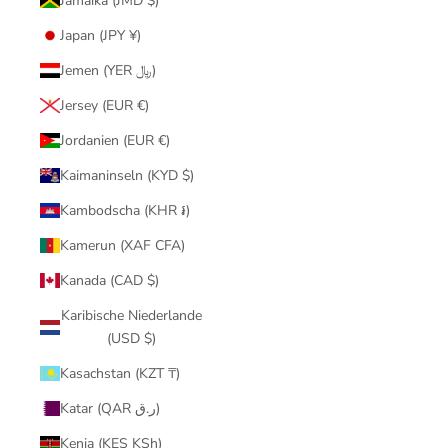
Jamaika (JMD $)
Japan (JPY ¥)
Jemen (YER ﷼)
Jersey (EUR €)
Jordanien (EUR €)
Kaimaninseln (KYD $)
Kambodscha (KHR ៛)
Kamerun (XAF CFA)
Kanada (CAD $)
Karibische Niederlande
(USD $)
Kasachstan (KZT ₸)
Katar (QAR ر.ق)
Kenia (KES KSh)