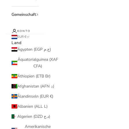
Gemeinschaft
KONTO
EUR €
Land
Ägypten (EGP ج.م)
Äquatorialguinea (XAF
CFA)
Äthiopien (ETB Br)
Afghanistan (AFN ؋)
Ålandinseln (EUR €)
Albanien (ALL L)
Algerien (DZD د.ج)
Amerikanische