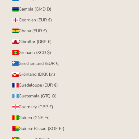
Gambia (GMD D)
Georgien (EUR €)
Ghana (EUR €)
Gibraltar (GBP £)
Grenada (XCD $)
Griechenland (EUR €)
Grönland (DKK kr.)
Guadeloupe (EUR €)
Guatemala (GTQ Q)
Guernsey (GBP £)
Guinea (GNF Fr)
Guinea-Bissau (XOF Fr)