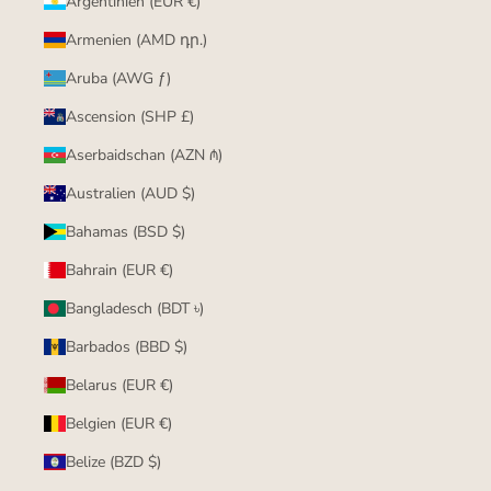
Argentinien (EUR €)
Armenien (AMD դր.)
Aruba (AWG ƒ)
Ascension (SHP £)
Aserbaidschan (AZN ₼)
Australien (AUD $)
Bahamas (BSD $)
Bahrain (EUR €)
Bangladesch (BDT ৳)
Barbados (BBD $)
Belarus (EUR €)
Belgien (EUR €)
Belize (BZD $)