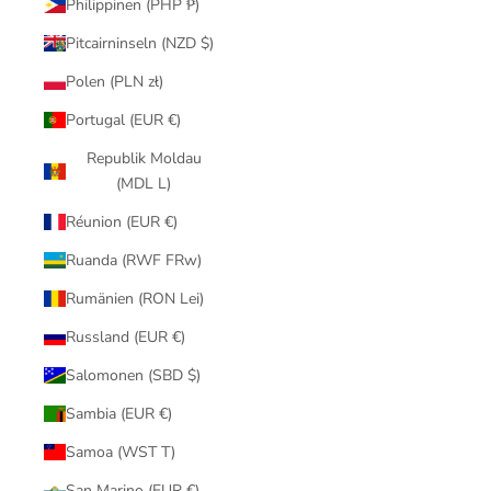
Philippinen (PHP ₱)
Pitcairninseln (NZD $)
Polen (PLN zł)
Portugal (EUR €)
Republik Moldau
(MDL L)
Réunion (EUR €)
Ruanda (RWF FRw)
Rumänien (RON Lei)
Russland (EUR €)
Salomonen (SBD $)
Sambia (EUR €)
Samoa (WST T)
San Marino (EUR €)