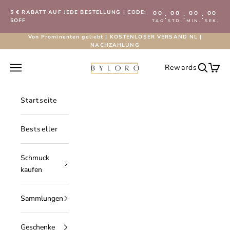
Zum Inhalt springen
5 € RABATT AUF JEDE BESTELLUNG | CODE:
00
00
00
00
:
:
:
5OFF
TAG
STD.
MIN.
SEK.
Von Prominenten geliebt | KOSTENLOSER VERSAND NL |
NACHZAHLUNG
Byloro.com
Navigationsmenü öffnen
Rewards
Suche öf
Waren
Startseite
Bestseller
Schmuck
kaufen
Sammlungen
Geschenke