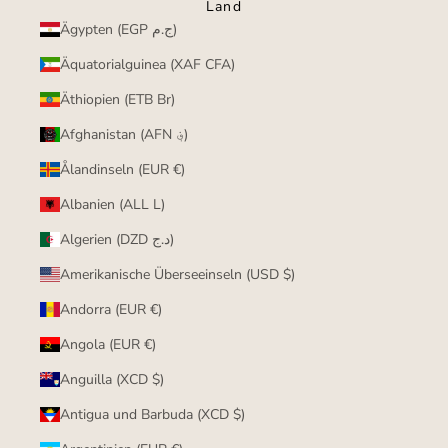
Land
Ägypten (EGP ج.م)
Äquatorialguinea (XAF CFA)
Äthiopien (ETB Br)
Afghanistan (AFN ؋)
Ålandinseln (EUR €)
Albanien (ALL L)
Algerien (DZD د.ج)
Amerikanische Überseeinseln (USD $)
Andorra (EUR €)
Angola (EUR €)
Anguilla (XCD $)
Antigua und Barbuda (XCD $)