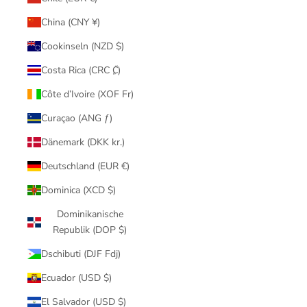
China (CNY ¥)
Cookinseln (NZD $)
Costa Rica (CRC ₡)
Côte d’Ivoire (XOF Fr)
Curaçao (ANG ƒ)
Dänemark (DKK kr.)
Deutschland (EUR €)
Dominica (XCD $)
Dominikanische
Republik (DOP $)
Dschibuti (DJF Fdj)
Ecuador (USD $)
El Salvador (USD $)