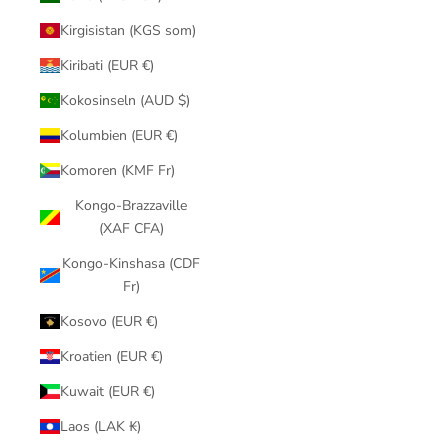
Kirgisistan (KGS som)
Kiribati (EUR €)
Kokosinseln (AUD $)
Kolumbien (EUR €)
Komoren (KMF Fr)
Kongo-Brazzaville
(XAF CFA)
Kongo-Kinshasa (CDF
Fr)
Kosovo (EUR €)
Kroatien (EUR €)
Kuwait (EUR €)
Laos (LAK ₭)