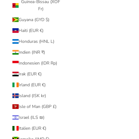
Guinea-Bissau (XOF
Fr)
Guyana (GYD $)
Haiti (EUR €)
Honduras (HNL L)
Indien (INR ₹)
Indonesien (IDR Rp)
Irak (EUR €)
Irland (EUR €)
Island (ISK kr)
Isle of Man (GBP £)
Israel (ILS ₪)
Italien (EUR €)