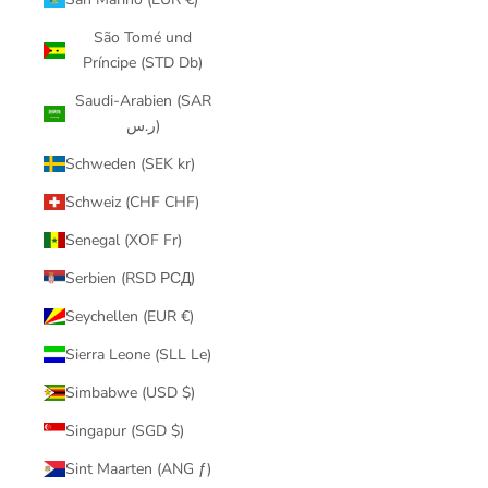
São Tomé und
Príncipe (STD Db)
Saudi-Arabien (SAR
ر.س)
Schweden (SEK kr)
Schweiz (CHF CHF)
Senegal (XOF Fr)
Serbien (RSD РСД)
Seychellen (EUR €)
Sierra Leone (SLL Le)
Simbabwe (USD $)
Singapur (SGD $)
Sint Maarten (ANG ƒ)