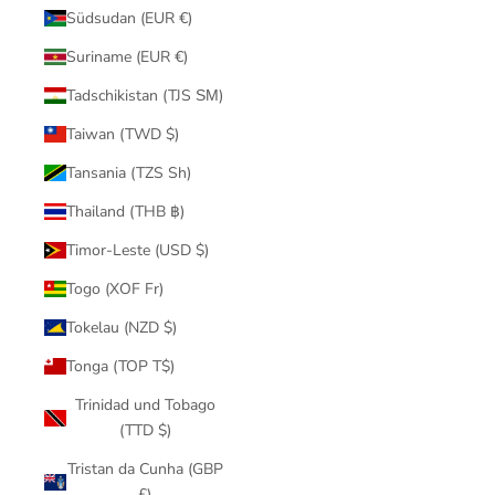
Südsudan (EUR €)
Suriname (EUR €)
Tadschikistan (TJS ЅМ)
Taiwan (TWD $)
Tansania (TZS Sh)
Thailand (THB ฿)
Timor-Leste (USD $)
Togo (XOF Fr)
Tokelau (NZD $)
Tonga (TOP T$)
Trinidad und Tobago
(TTD $)
Tristan da Cunha (GBP
£)