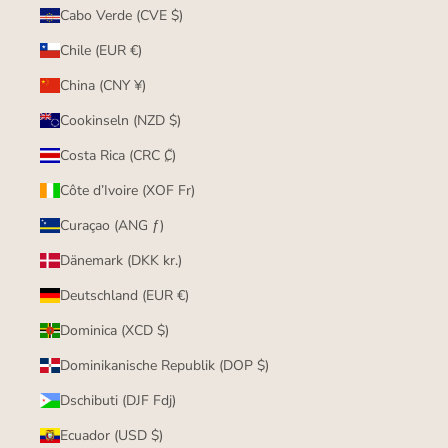
Cabo Verde (CVE $)
Chile (EUR €)
China (CNY ¥)
Cookinseln (NZD $)
Costa Rica (CRC ₡)
Côte d’Ivoire (XOF Fr)
Curaçao (ANG ƒ)
Dänemark (DKK kr.)
Deutschland (EUR €)
Dominica (XCD $)
Dominikanische Republik (DOP $)
Dschibuti (DJF Fdj)
Ecuador (USD $)