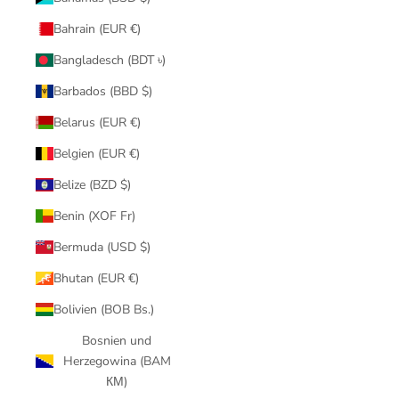
Bahrain (EUR €)
Bangladesch (BDT ৳)
Barbados (BBD $)
Belarus (EUR €)
Belgien (EUR €)
Belize (BZD $)
Benin (XOF Fr)
Bermuda (USD $)
Bhutan (EUR €)
Bolivien (BOB Bs.)
Bosnien und
Herzegowina (BAM
КМ)