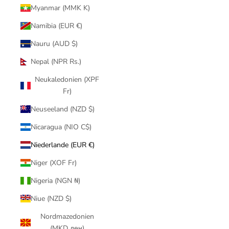
Myanmar (MMK K)
Namibia (EUR €)
Nauru (AUD $)
Nepal (NPR Rs.)
Neukaledonien (XPF
Fr)
Neuseeland (NZD $)
Nicaragua (NIO C$)
Niederlande (EUR €)
Niger (XOF Fr)
Nigeria (NGN ₦)
Niue (NZD $)
Nordmazedonien
(MKD ден)