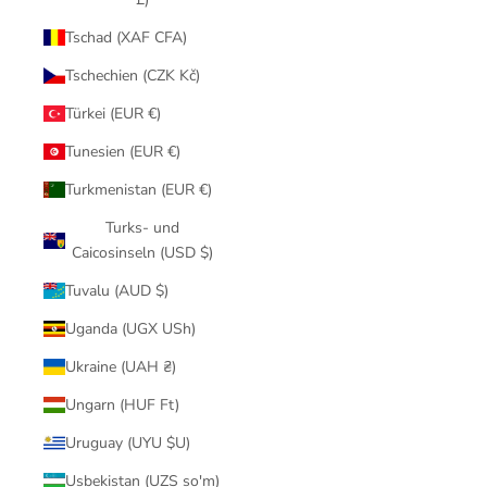
Tschad (XAF CFA)
Tschechien (CZK Kč)
Türkei (EUR €)
Tunesien (EUR €)
Turkmenistan (EUR €)
Turks- und
Caicosinseln (USD $)
Tuvalu (AUD $)
Uganda (UGX USh)
Ukraine (UAH ₴)
Ungarn (HUF Ft)
Uruguay (UYU $U)
Usbekistan (UZS so'm)