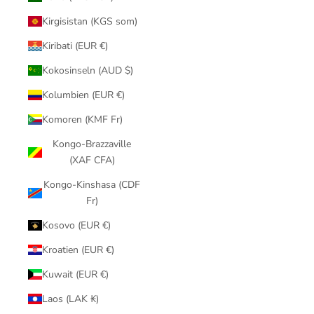
Kirgisistan (KGS som)
Kiribati (EUR €)
Kokosinseln (AUD $)
Kolumbien (EUR €)
Komoren (KMF Fr)
Kongo-Brazzaville
(XAF CFA)
Kongo-Kinshasa (CDF
Fr)
Kosovo (EUR €)
Kroatien (EUR €)
Kuwait (EUR €)
Laos (LAK ₭)