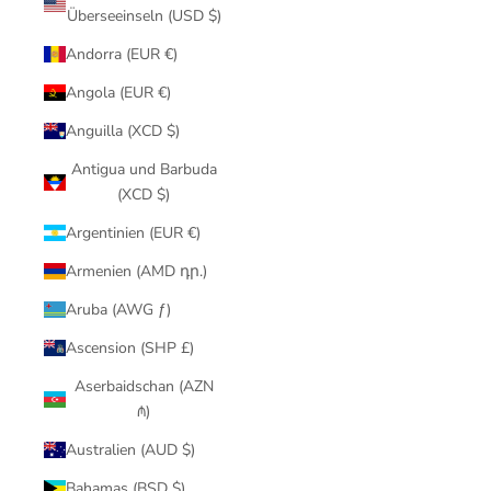
Überseeinseln (USD $)
Andorra (EUR €)
Angola (EUR €)
Anguilla (XCD $)
Antigua und Barbuda
(XCD $)
Argentinien (EUR €)
Armenien (AMD դր.)
Aruba (AWG ƒ)
Ascension (SHP £)
Aserbaidschan (AZN
₼)
Australien (AUD $)
Bahamas (BSD $)