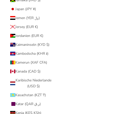
Jamaika (JMD $)
Japan (JPY ¥)
Jemen (YER ﷼)
Jersey (EUR €)
Jordanien (EUR €)
Kaimaninseln (KYD $)
Kambodscha (KHR ៛)
Kamerun (XAF CFA)
Kanada (CAD $)
Karibische Niederlande
(USD $)
Kasachstan (KZT ₸)
Katar (QAR ر.ق)
Kenia (KES KSh)