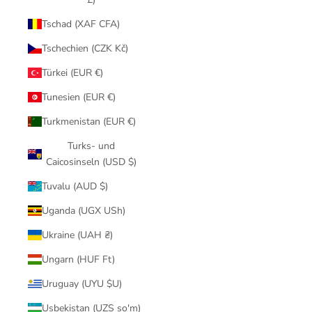
Tschad (XAF CFA)
Tschechien (CZK Kč)
Türkei (EUR €)
Tunesien (EUR €)
Turkmenistan (EUR €)
Turks- und
Caicosinseln (USD $)
Tuvalu (AUD $)
Uganda (UGX USh)
Ukraine (UAH ₴)
Ungarn (HUF Ft)
Uruguay (UYU $U)
Usbekistan (UZS so'm)