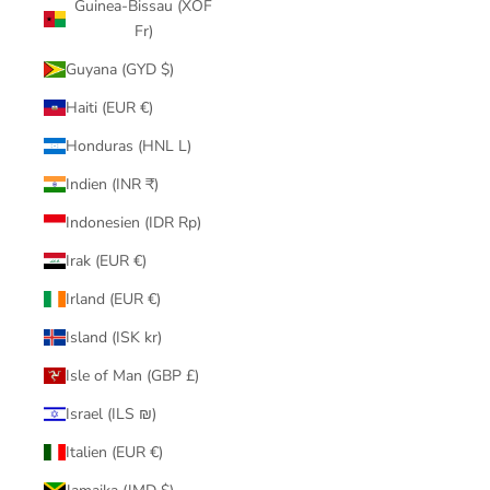
Guinea-Bissau (XOF
Fr)
Guyana (GYD $)
Haiti (EUR €)
Honduras (HNL L)
Indien (INR ₹)
Indonesien (IDR Rp)
Irak (EUR €)
Irland (EUR €)
Island (ISK kr)
Isle of Man (GBP £)
Israel (ILS ₪)
Italien (EUR €)