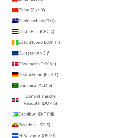
China (CNY ¥)
Cookinseln (NZD $)
Costa Rica (CRC ₡)
Côte d’Ivoire (XOF Fr)
Curaçao (ANG ƒ)
Dänemark (DKK kr.)
Deutschland (EUR €)
Dominica (XCD $)
Dominikanische
Republik (DOP $)
Dschibuti (DJF Fdj)
Ecuador (USD $)
El Salvador (USD $)