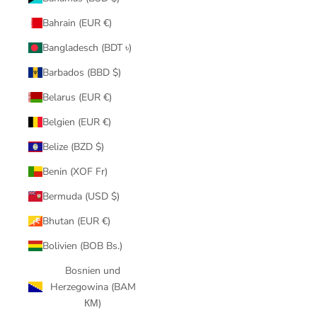
Bahrain (EUR €)
Bangladesch (BDT ৳)
Barbados (BBD $)
Belarus (EUR €)
Belgien (EUR €)
Belize (BZD $)
Benin (XOF Fr)
Bermuda (USD $)
Bhutan (EUR €)
Bolivien (BOB Bs.)
Bosnien und
Herzegowina (BAM
КМ)