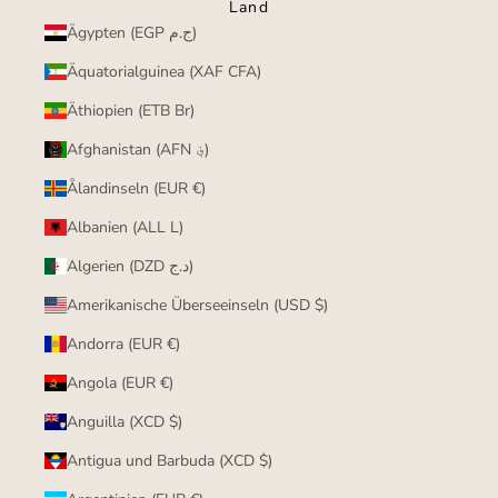
Land
Ägypten (EGP ج.م)
Äquatorialguinea (XAF CFA)
Äthiopien (ETB Br)
Afghanistan (AFN ؋)
Ålandinseln (EUR €)
Albanien (ALL L)
Algerien (DZD د.ج)
Amerikanische Überseeinseln (USD $)
Andorra (EUR €)
Angola (EUR €)
Anguilla (XCD $)
Antigua und Barbuda (XCD $)