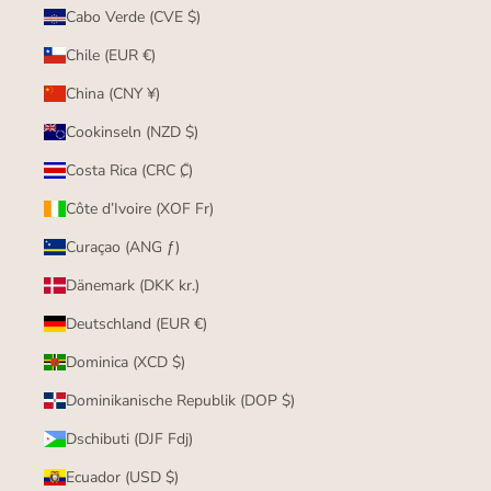
Cabo Verde (CVE $)
Chile (EUR €)
China (CNY ¥)
Cookinseln (NZD $)
Costa Rica (CRC ₡)
Côte d’Ivoire (XOF Fr)
Curaçao (ANG ƒ)
Dänemark (DKK kr.)
Deutschland (EUR €)
Dominica (XCD $)
Dominikanische Republik (DOP $)
Dschibuti (DJF Fdj)
Ecuador (USD $)