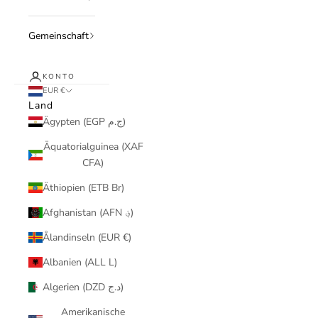
Gemeinschaft
KONTO
EUR €
Land
Ägypten (EGP ج.م)
Äquatorialguinea (XAF
CFA)
Äthiopien (ETB Br)
Afghanistan (AFN ؋)
Ålandinseln (EUR €)
Albanien (ALL L)
Algerien (DZD د.ج)
Amerikanische