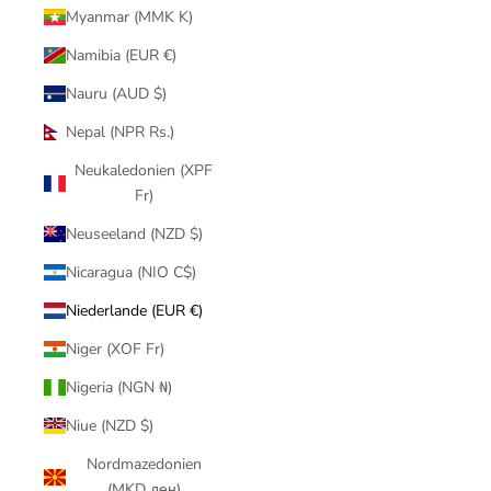
Myanmar (MMK K)
Namibia (EUR €)
Nauru (AUD $)
Nepal (NPR Rs.)
Neukaledonien (XPF
Fr)
Neuseeland (NZD $)
Nicaragua (NIO C$)
Niederlande (EUR €)
Niger (XOF Fr)
Nigeria (NGN ₦)
Niue (NZD $)
Nordmazedonien
(MKD ден)