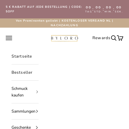
Zum Inhalt springen
5 € RABATT AUF JEDE BESTELLUNG | CODE:
00
00
00
00
:
:
:
5OFF
TAG
STD.
MIN.
SEK.
Von Prominenten geliebt | KOSTENLOSER VERSAND NL |
NACHZAHLUNG
Byloro.com
Navigationsmenü öffnen
Rewards
Suche öf
Waren
Startseite
Bestseller
Schmuck
kaufen
Sammlungen
Geschenke