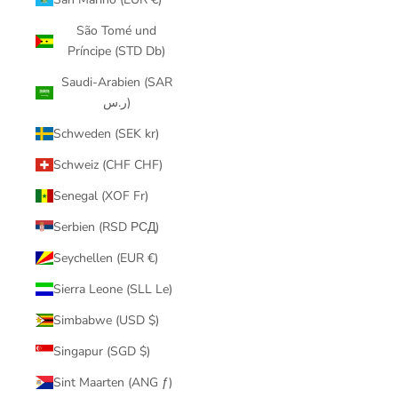
São Tomé und
Príncipe (STD Db)
Saudi-Arabien (SAR
ر.س)
Schweden (SEK kr)
Schweiz (CHF CHF)
Senegal (XOF Fr)
Serbien (RSD РСД)
Seychellen (EUR €)
Sierra Leone (SLL Le)
Simbabwe (USD $)
Singapur (SGD $)
Sint Maarten (ANG ƒ)