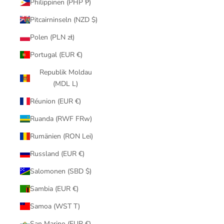
Philippinen (PHP ₱)
Pitcairninseln (NZD $)
Polen (PLN zł)
Portugal (EUR €)
Republik Moldau
(MDL L)
Réunion (EUR €)
Ruanda (RWF FRw)
Rumänien (RON Lei)
Russland (EUR €)
Salomonen (SBD $)
Sambia (EUR €)
Samoa (WST T)
San Marino (EUR €)