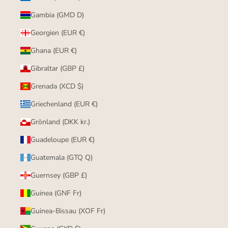
Gambia (GMD D)
Georgien (EUR €)
Ghana (EUR €)
Gibraltar (GBP £)
Grenada (XCD $)
Griechenland (EUR €)
Grönland (DKK kr.)
Guadeloupe (EUR €)
Guatemala (GTQ Q)
Guernsey (GBP £)
Guinea (GNF Fr)
Guinea-Bissau (XOF Fr)