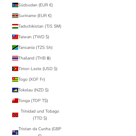
Südsudan (EUR €)
Suriname (EUR €)
Tadschikistan (TJS ЅМ)
Taiwan (TWD $)
Tansania (TZS Sh)
Thailand (THB ฿)
Timor-Leste (USD $)
Togo (XOF Fr)
Tokelau (NZD $)
Tonga (TOP T$)
Trinidad und Tobago
(TTD $)
Tristan da Cunha (GBP
£)