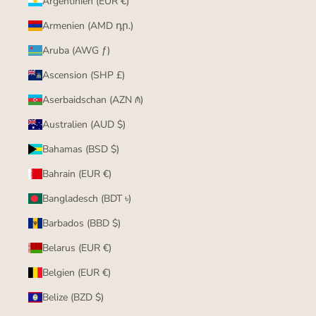
Argentinien (EUR €)
Armenien (AMD դր.)
Aruba (AWG ƒ)
Ascension (SHP £)
Aserbaidschan (AZN ₼)
Australien (AUD $)
Bahamas (BSD $)
Bahrain (EUR €)
Bangladesch (BDT ৳)
Barbados (BBD $)
Belarus (EUR €)
Belgien (EUR €)
Belize (BZD $)